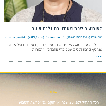
השבוע בעזרת נשים: בת גלים שער
ליאת שוקרון (עורכת המגזין בשבתון)
י״ב בסיון ה׳תשע״ט (יוני 15, 2019)
8:45 am
אין תגובות
בת גלים שער. נשואה לאופיר ואם לששה ילדים (חמש בנות וגיל-עד הי"ד,
שנחטף ונרצח לפני 5 שנים בידי מחבלים), מתגוררת
קרא עוד ←
אודות
הכל התחיל לפני 25 שנה, אז הוקם עלון פרשת השבוע