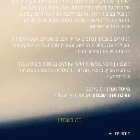
"שבתון" שחולק בבתי הכנסת הדתיים הלאומיים, שקנה לו שם
של כבוד על דלפקי בתי הכנסת. מאז, העלון הפך לשבועון
המוביל בציבור הדתי, ומעבר לדברי תורה ומדורים קבועים
ומתחלפים על פרשת השבוע, נוספו כתבות מגזין, טורים
אהובים ומדורי אירוח.
המדורים בשבתון נכתבים על ידי רבנים מוכרים, אנשי אקדמיה
ומובילי דעה בציונות הדתית, והמגזין נוגע בכל מה שאקטואלי,
חם ומעניין את הציבור הדתי.
השבועון מופץ בעשרות אלפי עותקים בכ-5,500 בתי כנסת
ברחבי הארץ. בנוסף, מהדורה דיגיטלית המופצת בעשרות
אלפי עותקים.
מייסד ועורך
: מוטי זפט
עורכת אתר שבתון
: אביטל דואן שמולי
מה בשבתון
חומשים