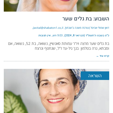
השבוע: בת גלים שער
דואן שמולי אביטל (עורכת משנה ב'שבתון', avital@shabaton1.co,il)
כ״ט בשבט ה׳תשפ״ד (פברואר 8, 2024)
9:03 am
אין תגובות
בת גלים שער מרצה ויו"ר עמותת סאנשיין, נשואה, בת 52, נשואה, אם
וסבתא, גרה בטלמון בנך גיל-עד ז"ל, שנחטף ונרצח
קרא עוד ←
השראה