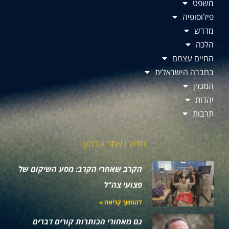
משפט
פילוסופיה
מדרש
הלכה
החיים עצמם
בחברה הישראלית
המגזין
יהדות
תרבות
חדש באתר שבתון
הקרב שאחרי הקרב: מסע השיקום של
פצועי צה"ל
להמשך קריאה »
גם מאחורי הכותרות קורים דברים