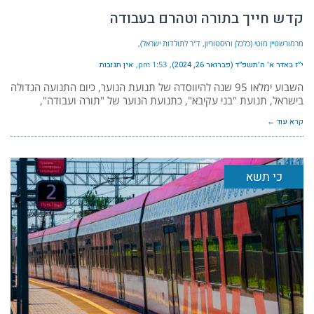
קדש חייך בתורה וטהרם בעבודה
מרמורשטיין מוטי (כלכלן והיסטוריון, ד"ר לתולדות ישראל)
י״ז באדר א׳ ה׳תשפ״ד (פברואר 26, 2024)
1:53 pm
אין תגובות
השבוע ימלאו 95 שנה להיווסדה של תנועת הנוער, כיום התנועה הגדולה
בישראל, תנועת "בני עקיבא", כתנועת הנוער של "תורה ועבודה",
קרא עוד ←
כי תשא