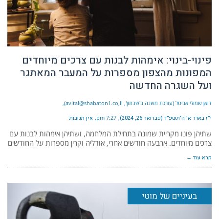
פינוי-בינוי: אימהות לבנות עם צרכים מיוחדים
המפונות מהצפון מספרות על המעבר המאתגר
ועל השגרה החדשה
דואן שמולי אביטל (עורכת משנה ב'שבתון', avital@shabaton1.co,il)
י״ז באדר א׳ ה׳תשפ״ד (פברואר 26, 2024)
7:27 pm
אין תגובות
שתיהן פונו מקריית שמונה בתחילת המלחמה, ושתיהן אימהות לבנות עם
צרכים מיוחדים. ארבעה חודשים אחרי, אודליה וקרין מספרות על החודשים
קרא עוד ←
בעיניים של מוטי