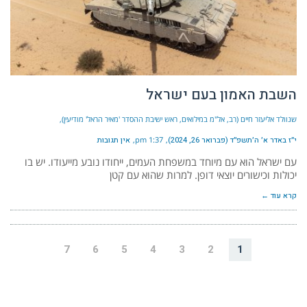
השבת האמון בעם ישראל
שנוולד אליעזר חיים (רב, אל"מ במילואים, ראש ישיבת ההסדר 'מאיר הראל' מודיעין)
י״ז באדר א׳ ה׳תשפ״ד (פברואר 26, 2024)
1:37 pm
אין תגובות
עם ישראל הוא עם מיוחד במשפחת העמים, ייחודו נובע מייעודו. יש בו
יכולות וכישורים יוצאי דופן. למרות שהוא עם קטן
קרא עוד ←
7
6
5
4
3
2
1