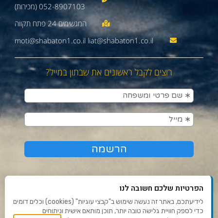
052-8907103 (מכירות)
moti@shabaton1.co.il liat@shabaton1.co.il
רוצים לקבל ראשונים את שבתון במייל?
הפרטיות שלכם חשובה לנו
לידיעתכם, באתר זה נעשה שימוש ב"קבצי עוגיות" (cookies) וכלים דומים
כדי לספק חוויית גלישה טובה יותר, תוכן מותאם אישית וניתוחים
תנאי שימוש ומדיניות פרטיות