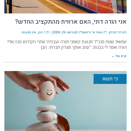
אני הורה דתי, האם ארוויח מהתקציב החדש?
מערכת שבתון
י״ז באדר א׳ ה׳תשפ״ד (פברואר 26, 2024)
1:51 pm
אין תגובות
שמואל שטח מנכ"ל תנועת 'נאמני תורה ועבודה' אחרי הקידוש פנה אליי
הורה ואמר לי בכנות: "עזוב אותך מצדק חברתי. הבן
קרא עוד ←
כי תשא