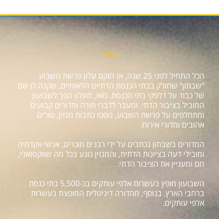
אודות
הכל התחיל לפני 25 שנה, אז הוקם עלון פרשת השבוע
"שבתון" שחולק בבתי הכנסת הדתיים הלאומיים, שקנה לו שם
של כבוד על דלפקי בתי הכנסת. מאז, העלון הפך לשבועון
המוביל בציבור הדתי, ומעבר לדברי תורה ומדורים קבועים
ומתחלפים על פרשת השבוע, נוספו כתבות מגזין, טורים
אהובים ומדורי אירוח.
המדורים בשבתון נכתבים על ידי רבנים מוכרים, אנשי אקדמיה
ומובילי דעה בציונות הדתית, והמגזין נוגע בכל מה שאקטואלי,
חם ומעניין את הציבור הדתי.
השבועון מופץ בעשרות אלפי עותקים בכ-5,500 בתי כנסת
ברחבי הארץ. בנוסף, מהדורה דיגיטלית המופצת בעשרות
אלפי עותקים.