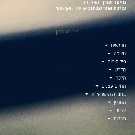
מייסד ועורך
: מוטי זפט
עורכת אתר שבתון
: אביטל דואן שמולי
מה בשבתון
חומשים
משפט
פילוסופיה
מדרש
הלכה
החיים עצמם
בחברה הישראלית
המגזין
יהדות
תרבות