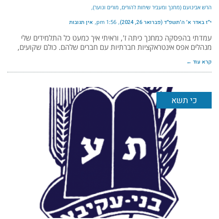
הרש אבינועם (מחנך ומעביר שיחות להורים, מורים ונוער)
י״ז באדר א׳ ה׳תשפ״ד (פברואר 26, 2024)
1:56 pm
אין תגובות
עמדתי בהפסקה כמחנך כיתה ז', וראיתי איך כמעט כל התלמידים שלי
מנהלים אפס אינטראקציות חברתיות עם חברים שלהם. כולם שקועים,
קרא עוד ←
כי תשא