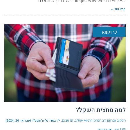
לפי קהילת ביתא ישראל. אף אם נוכל להבין כי ההלכה
קרא עוד ←
כי תשא
למה מחצית השקל?
רזניקוב אברהם (רב המרכז הרפואי איכילוב, תל אביב)
י״ז באדר א׳ ה׳תשפ״ד (פברואר 26, 2024)
2:03 pm
אין תגובות