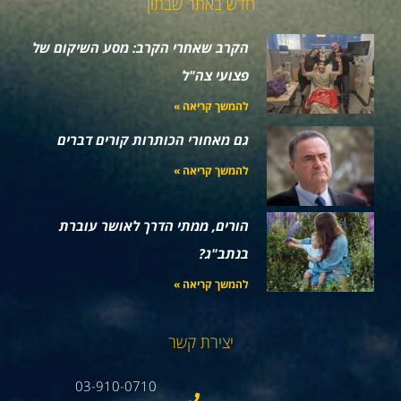
חדש באתר שבתון
הקרב שאחרי הקרב: מסע השיקום של
פצועי צה"ל
להמשך קריאה »
גם מאחורי הכותרות קורים דברים
להמשך קריאה »
הורים, ממתי הדרך לאושר עוברת
בנתב"ג?
להמשך קריאה »
יצירת קשר
03-910-0710