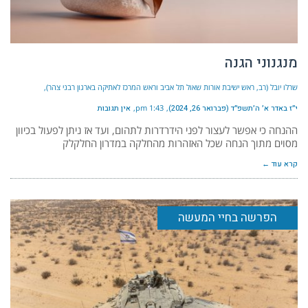
מנגנוני הגנה
שרלו יובל (רב, ראש ישיבת אורות שאול תל אביב וראש המרכז לאתיקה בארגון רבני צהר)
י״ז באדר א׳ ה׳תשפ״ד (פברואר 26, 2024)
1:43 pm
אין תגובות
ההנחה כי אפשר לעצור לפני הידרדרות לתהום, ועד אז ניתן לפעול בכיוון
מסוים מתוך הנחה שכל האזהרות מהחלקה במדרון החלקלק
קרא עוד ←
הפרשה בחיי המעשה