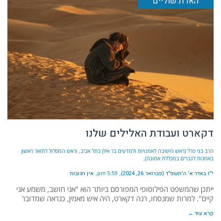
הארת שוליים
דקארט ועבודת האלילים שלנו
הרב בני פרל (ראש הישיבה לאמנויות ולמדעים בר אילן בתל אביב, וראש המסלול לתואר ראשון
באמנות לגברים במכללת אמונה)
י״ז באדר א׳ ה׳תשפ״ד (פברואר 26, 2024)
5:59 pm
אין תגובות
ייתכן שהמשפט הפילוסופי המפורסם ביותר הוא "אני חושב, משמע אני
קיים". למרות שמנסחו, רנה דקארט, היה איש מאמין, כנראה שמדובר
קרא עוד ←