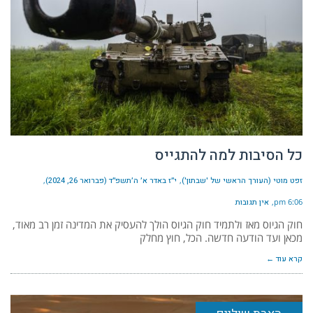
כל הסיבות למה להתגייס
זפט מוטי (העורך הראשי של 'שבתון')
י״ז באדר א׳ ה׳תשפ״ד (פברואר 26, 2024)
6:06 pm
אין תגובות
חוק הגיוס מאז ולתמיד חוק הגיוס הולך להעסיק את המדינה זמן רב מאוד,
מכאן ועד הודעה חדשה. הכל, חוץ מחלק
קרא עוד ←