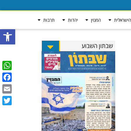
ישראלית
המגזין
יהדות
תרבות
פתח סרגל
שבתון השבוע
tsApp
ebook
Email
Twitter