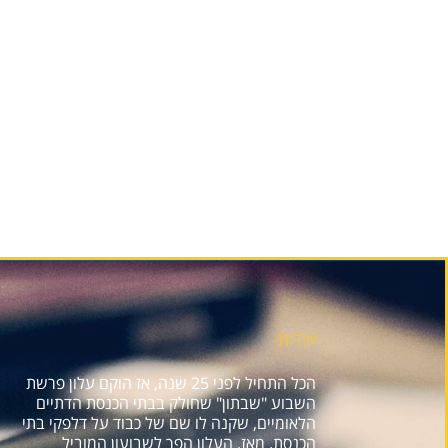
אודות
הכל התחיל לפני 25 שנה, אז הוקם עלון פרשת
השבוע "שבתון" שחולק בבתי הכנסת הדתיים
הלאומיים, שקנה לו שם של כבוד על דלפקי בתי
הכנסת. מאז, העלון הפך לשבועון המוביל