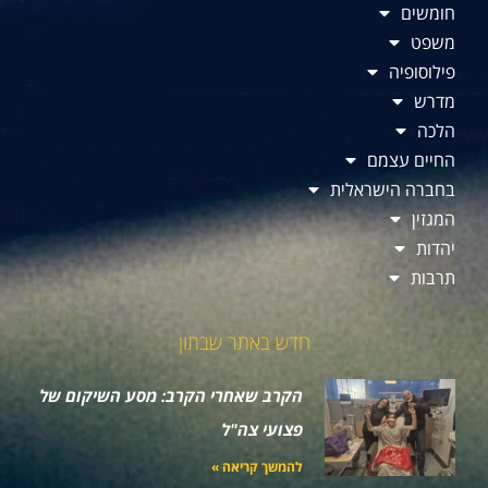
חומשים
משפט
פילוסופיה
מדרש
הלכה
החיים עצמם
בחברה הישראלית
המגזין
יהדות
תרבות
חדש באתר שבתון
הקרב שאחרי הקרב: מסע השיקום של
פצועי צה"ל
להמשך קריאה »