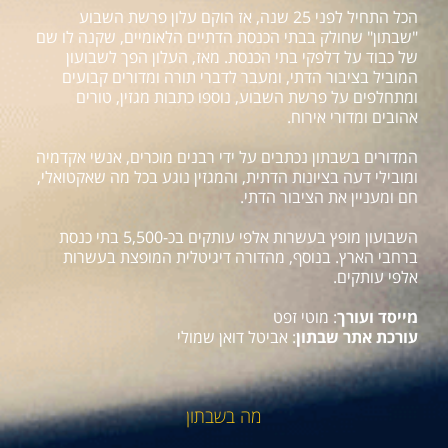
הכל התחיל לפני 25 שנה, אז הוקם עלון פרשת השבוע
"שבתון" שחולק בבתי הכנסת הדתיים הלאומיים, שקנה לו שם
של כבוד על דלפקי בתי הכנסת. מאז, העלון הפך לשבועון
המוביל בציבור הדתי, ומעבר לדברי תורה ומדורים קבועים
ומתחלפים על פרשת השבוע, נוספו כתבות מגזין, טורים
אהובים ומדורי אירוח.
המדורים בשבתון נכתבים על ידי רבנים מוכרים, אנשי אקדמיה
ומובילי דעה בציונות הדתית, והמגזין נוגע בכל מה שאקטואלי,
חם ומעניין את הציבור הדתי.
השבועון מופץ בעשרות אלפי עותקים בכ-5,500 בתי כנסת
ברחבי הארץ. בנוסף, מהדורה דיגיטלית המופצת בעשרות
אלפי עותקים.
מייסד ועורך
: מוטי זפט
עורכת אתר שבתון
: אביטל דואן שמולי
מה בשבתון