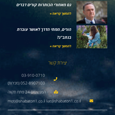
גם מאחורי הכותרות קורים דברים
להמשך קריאה »
הורים, ממתי הדרך לאושר עוברת
בנתב"ג?
להמשך קריאה »
יצירת קשר
03-910-0710
052-8907103 (מכירות)
moti@shabaton1.co.il liat@shabaton1.co.il