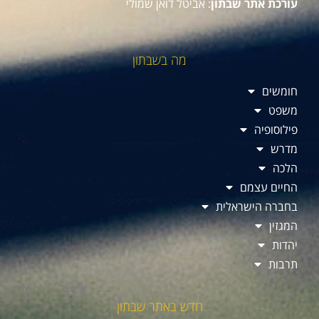
עורכת אתר שבתון
: אביטל דואן שמולי
מה בשבתון
חומשים
משפט
פילוסופיה
מדרש
הלכה
החיים עצמם
בחברה הישראלית
המגזין
יהדות
תרבות
חדש באתר שבתון