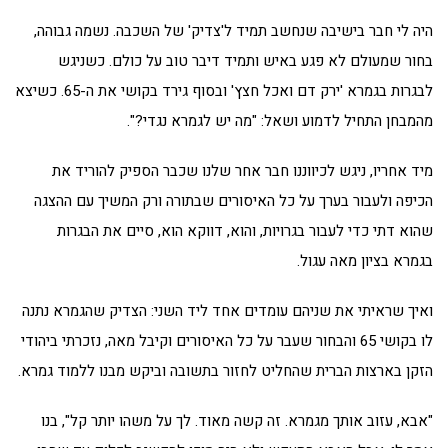
היה לי חבר בישיבה שנחשב תמיד ל'צדיק' של השכבה. נשמה גבוהה,
בחור שמעולם לא פגע באיש ותמיד דיבר טוב על כולם. כשניגש
לבגרות בגמרא 'ירק דם ואכל חצץ' ובסוף גירד בקושי את ה-65. כשיצא
מהמבחן התחיל לדמוע ושאל: "מה יש לגמרא נגדי?".
מיד אחריו, ניגש לכיווננו חבר אחר שלנו שכבר הספיק להוריד את
הכיפה ולעבור בערך על כל האיסורים שבתורה ורק המשיך עם ההצגה
שהוא דתי כדי לעבור בגרויות, והוא, דווקא הוא, סיים את הבגרות
בגמרא בציון מאה עגול.
ואיך שראיתי את שניהם עומדים אחד ליד השני: הצדיק שהגמרא נתנה
לו בקושי 65 והבחור שעבר על כל האיסורים וקיבל מאה, נזכרתי ביהודי
הזקן בארצות הברית שהחליט לחזור בתשובה וביקש מבנו ללמוד גמרא.
"אבא, עזוב אותך מגמרא. זה קשה מאוד. לך על משהו יותר קל", בנו