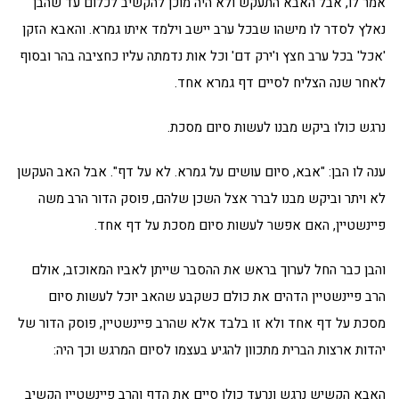
אמר לו, אבל האבא התעקש ולא היה מוכן להקשיב לכלום עד שהבן
נאלץ לסדר לו מישהו שבכל ערב יישב וילמד איתו גמרא. והאבא הזקן
'אכל' בכל ערב חצץ ו'ירק דם' וכל אות נדמתה עליו כחציבה בהר ובסוף
לאחר שנה הצליח לסיים דף גמרא אחד.
נרגש כולו ביקש מבנו לעשות סיום מסכת.
ענה לו הבן: "אבא, סיום עושים על גמרא. לא על דף". אבל האב העקשן
לא ויתר וביקש מבנו לברר אצל השכן שלהם, פוסק הדור הרב משה
פיינשטיין, האם אפשר לעשות סיום מסכת על דף אחד.
והבן כבר החל לערוך בראש את ההסבר שייתן לאביו המאוכזב, אולם
הרב פיינשטיין הדהים את כולם כשקבע שהאב יוכל לעשות סיום
מסכת על דף אחד ולא זו בלבד אלא שהרב פיינשטיין, פוסק הדור של
יהדות ארצות הברית מתכוון להגיע בעצמו לסיום המרגש וכך היה:
האבא הקשיש נרגש ונרעד כולו סיים את הדף והרב פיינשטיין הקשיב