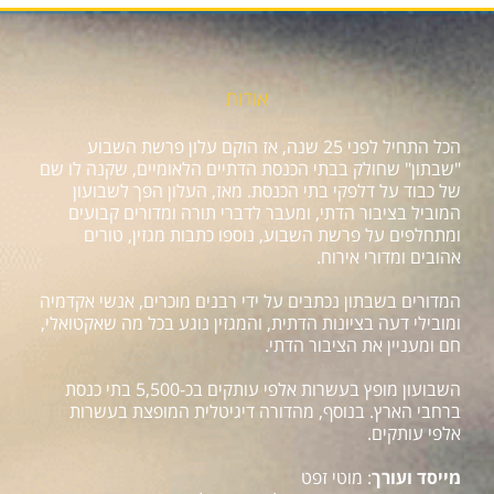
אודות
הכל התחיל לפני 25 שנה, אז הוקם עלון פרשת השבוע
"שבתון" שחולק בבתי הכנסת הדתיים הלאומיים, שקנה לו שם
של כבוד על דלפקי בתי הכנסת. מאז, העלון הפך לשבועון
המוביל בציבור הדתי, ומעבר לדברי תורה ומדורים קבועים
ומתחלפים על פרשת השבוע, נוספו כתבות מגזין, טורים
אהובים ומדורי אירוח.
המדורים בשבתון נכתבים על ידי רבנים מוכרים, אנשי אקדמיה
ומובילי דעה בציונות הדתית, והמגזין נוגע בכל מה שאקטואלי,
חם ומעניין את הציבור הדתי.
השבועון מופץ בעשרות אלפי עותקים בכ-5,500 בתי כנסת
ברחבי הארץ. בנוסף, מהדורה דיגיטלית המופצת בעשרות
אלפי עותקים.
מייסד ועורך
: מוטי זפט