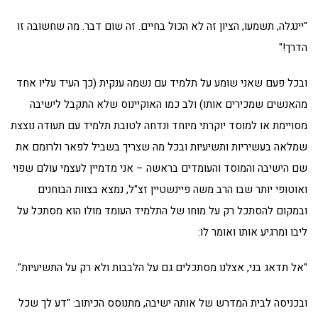
"יינגלה, תשמעו, הציון זה לא הכול בחיים. זה שום דבר. מה שחשובה זו
הדרך!"
ובכל פעם שאני שומע על תלמיד עם נשמה ענקית (כך העיד עליו אחד
מהאנשים שמכירים אותו) ולב כמו האוקיינוס שלא התקבל לישיבה
מסויימת או למוסד יוקרתי מיוחד ונדחה לטובת תלמיד עם תעודה נוצצת
שמלאה בעשיריות ותשיעיות ובכל מה שצריך בשביל לפאר ולרומם את
שם הישיבה והמוסד והעומדים בראשה – אני מדמיין לעצמי עולם שפוי
ואוטופי יותר שבו הרב משה פיינשטיין זצ"ל, נמצא בצוות הבוחנים
ובמקום להסתכל רק על מוחו של התלמיד העומד מולו הוא מסתכל על
ליבו ומרגיע אותו ואומר לו:
"אל תדאג בני, אצלנו מסתכלים גם על הלבבות ולא רק על התשיעיות".
ובכניסה לבית המדרש של אותה ישיבה, מתנוסס הכיתוב: "דע לך שכל