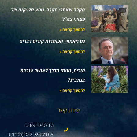
הקרב שאחרי הקרב: מסע השיקום של
פצועי צה"ל
להמשך קריאה »
גם מאחורי הכותרות קורים דברים
להמשך קריאה »
הורים, ממתי הדרך לאושר עוברת
בנתב"ג?
להמשך קריאה »
יצירת קשר
03-910-0710
052-8907103 (מכירות)