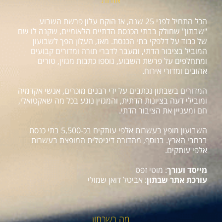
הכל התחיל לפני 25 שנה, אז הוקם עלון פרשת השבוע
"שבתון" שחולק בבתי הכנסת הדתיים הלאומיים, שקנה לו שם
של כבוד על דלפקי בתי הכנסת. מאז, העלון הפך לשבועון
המוביל בציבור הדתי, ומעבר לדברי תורה ומדורים קבועים
ומתחלפים על פרשת השבוע, נוספו כתבות מגזין, טורים
אהובים ומדורי אירוח.
המדורים בשבתון נכתבים על ידי רבנים מוכרים, אנשי אקדמיה
ומובילי דעה בציונות הדתית, והמגזין נוגע בכל מה שאקטואלי,
חם ומעניין את הציבור הדתי.
השבועון מופץ בעשרות אלפי עותקים בכ-5,500 בתי כנסת
ברחבי הארץ. בנוסף, מהדורה דיגיטלית המופצת בעשרות
אלפי עותקים.
מייסד ועורך
: מוטי זפט
עורכת אתר שבתון
: אביטל דואן שמולי
מה בשבתון