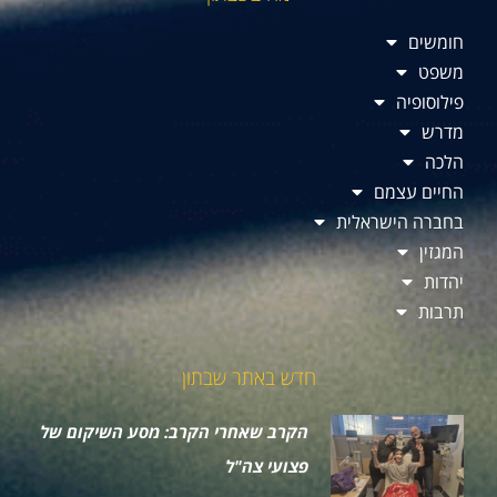
חומשים
משפט
פילוסופיה
מדרש
הלכה
החיים עצמם
בחברה הישראלית
המגזין
יהדות
תרבות
חדש באתר שבתון
הקרב שאחרי הקרב: מסע השיקום של
פצועי צה"ל