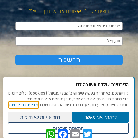
רוצים לקבל ראשונים את שבתון במייל?
הפרטיות שלכם חשובה לנו
לידיעתכם, באתר זה נעשה שימוש ב"קבצי עוגיות" (cookies) וכלים דומים
כדי לספק חוויית גלישה טובה יותר, תוכן מותאם אישית וניתוחים
תנאי שימוש ומדיניות פרטיות
מדיניות הפרטיות
סטטיסטיים. למידע נוסף עיינו במדיניות הפרטיות שלנו.
פנו אלינו
קראתי ואני מאשר
דחה עוגיות לא חיוניות
הצהרת נגישות
גלילה
התאמת העדפות
WhatsApp
Facebook
Email
Twitter
לראש
שנו העדפות פרטיות
Ⓒ 2020 - כל הזכויות שמורות לשבתון