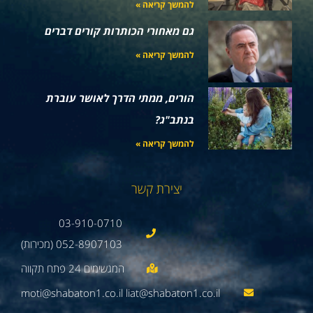
להמשך קריאה »
גם מאחורי הכותרות קורים דברים
להמשך קריאה »
הורים, ממתי הדרך לאושר עוברת
בנתב"ג?
להמשך קריאה »
יצירת קשר
03-910-0710
052-8907103 (מכירות)
moti@shabaton1.co.il liat@shabaton1.co.il