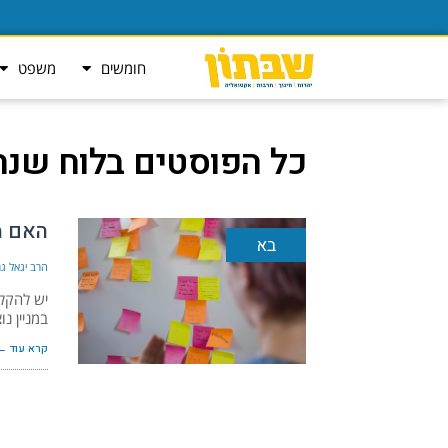
חומשים
משפט
כל הפוסטים ב
לוח שנה
האם מ
בא
הרב יגאל גר
יש להקל,
במניין נ
קרא עוד ←