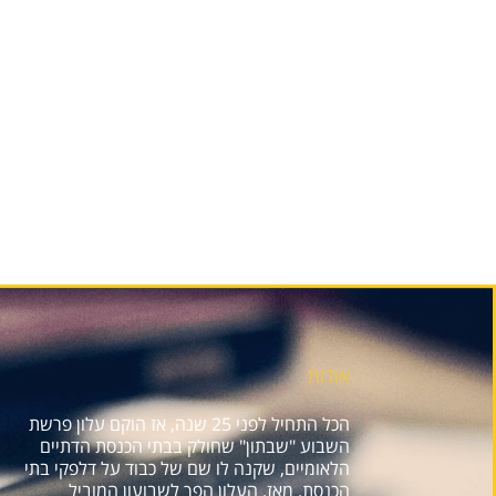
אודות
הכל התחיל לפני 25 שנה, אז הוקם עלון פרשת
השבוע "שבתון" שחולק בבתי הכנסת הדתיים
הלאומיים, שקנה לו שם של כבוד על דלפקי בתי
הכנסת. מאז, העלון הפך לשבועון המוביל