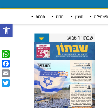
ישראלית
המגזין
יהדות
תרבות
פתח סרגל
שבתון השבוע
tsApp
ebook
Email
Twitter