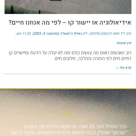
אידיאולוגיה או יישור קו – לפי מה אנחנו חיים?
הרב ד"ר משה רט (מכון עולמות)
י״ח באלול ה׳תשפ״ג (ספטמבר 4, 2023)
11:20 am
אין תגובות
רוב האנשים רואים מה עושים כולם ומה לא יעלה על הדעת ומיישרים קו
דתיים חיים לפי התורה וההלכה. חילונים חיים
קרא עוד ←
אודות
הכל התחיל לפני 25 שנה, אז הוקם עלון פרשת השבוע
"שבתון" שחולק בבתי הכנסת הדתיים הלאומיים, שקנה לו שם