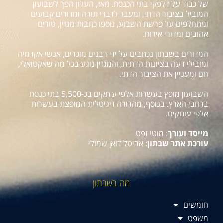
של כבוד על דלפקי בתי הכנסת. מאז, העלון הפך לשבועון
המוביל בציבור הדתי, ומעבר לדברי תורה ומדורים קבועים
ומתחלפים על פרשת השבוע, נוספו כתבות מגזין, טורים
אהובים ומדורי אירוח.
המדורים בשבתון נכתבים על ידי רבנים מוכרים, אנשי אקדמיה
ומובילי דעה בציונות הדתית, והמגזין נוגע בכל מה שאקטואלי,
חם ומעניין את הציבור הדתי.
השבועון מופץ בעשרות אלפי עותקים בכ-5,500 בתי כנסת
ברחבי הארץ. בנוסף, מהדורה דיגיטלית המופצת בעשרות
אלפי עותקים.
מייסד ועורך
: מוטי זפט
עורכת אתר שבתון
: אביטל דואן שמולי
מה בשבתון
חומשים
משפט