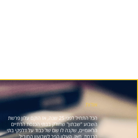
אודות
הכל התחיל לפני 25 שנה, אז הוקם עלון פרשת
השבוע "שבתון" שחולק בבתי הכנסת הדתיים
הלאומיים, שקנה לו שם של כבוד על דלפקי בתי
הכנסת. מאז, העלון הפך לשבועון המוביל