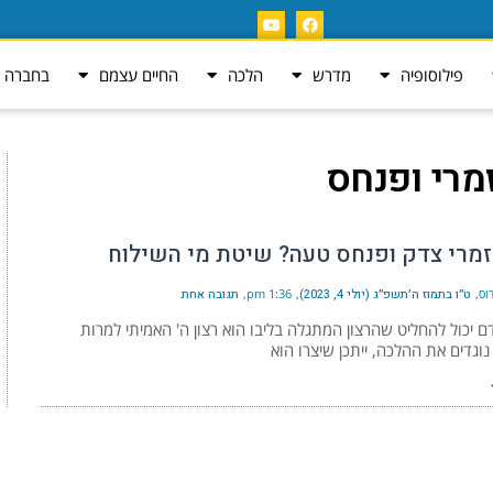
פילוסופיה
מדרש
הלכה
החיים עצמם
בחברה ה
רי ופנחס
זמרי צדק ופנחס טעה? שיטת מי השילוח
וס
ט״ו בתמוז ה׳תשפ״ג (יולי 4, 2023)
1:36 pm
תגובה אחת
ם יכול להחליט שהרצון המתגלה בליבו הוא רצון ה' האמיתי למרות
וגדים את ההלכה, ייתכן שיצרו הוא