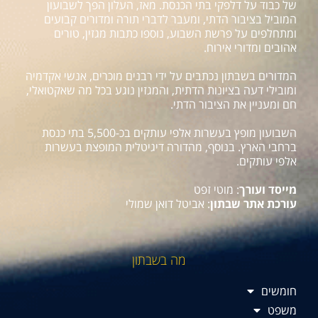
של כבוד על דלפקי בתי הכנסת. מאז, העלון הפך לשבועון
המוביל בציבור הדתי, ומעבר לדברי תורה ומדורים קבועים
ומתחלפים על פרשת השבוע, נוספו כתבות מגזין, טורים
אהובים ומדורי אירוח.
המדורים בשבתון נכתבים על ידי רבנים מוכרים, אנשי אקדמיה
ומובילי דעה בציונות הדתית, והמגזין נוגע בכל מה שאקטואלי,
חם ומעניין את הציבור הדתי.
השבועון מופץ בעשרות אלפי עותקים בכ-5,500 בתי כנסת
ברחבי הארץ. בנוסף, מהדורה דיגיטלית המופצת בעשרות
אלפי עותקים.
מייסד ועורך
: מוטי זפט
עורכת אתר שבתון
: אביטל דואן שמולי
מה בשבתון
חומשים
משפט