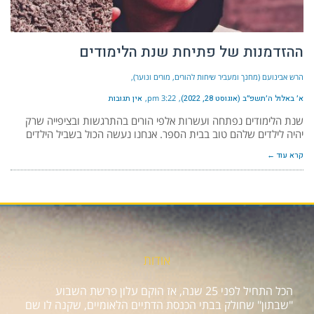
ההזדמנות של פתיחת שנת הלימודים
הרש אבינועם (מחנך ומעביר שיחות להורים, מורים ונוער)
א׳ באלול ה׳תשפ״ב (אוגוסט 28, 2022)
3:22 pm
אין תגובות
שנת הלימודים נפתחה ועשרות אלפי הורים בהתרגשות ובציפייה שרק
יהיה לילדים שלהם טוב בבית הספר. אנחנו נעשה הכול בשביל הילדים
קרא עוד ←
אודות
הכל התחיל לפני 25 שנה, אז הוקם עלון פרשת השבוע
"שבתון" שחולק בבתי הכנסת הדתיים הלאומיים, שקנה לו שם