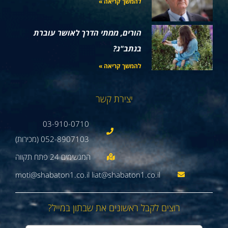
להמשך קריאה »
הורים, ממתי הדרך לאושר עוברת
בנתב"ג?
להמשך קריאה »
יצירת קשר
03-910-0710
052-8907103 (מכירות)
moti@shabaton1.co.il liat@shabaton1.co.il
רוצים לקבל ראשונים את שבתון במייל?