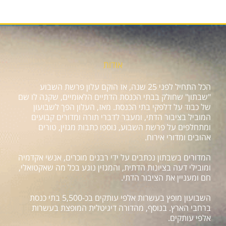
אודות
הכל התחיל לפני 25 שנה, אז הוקם עלון פרשת השבוע
"שבתון" שחולק בבתי הכנסת הדתיים הלאומיים, שקנה לו שם
של כבוד על דלפקי בתי הכנסת. מאז, העלון הפך לשבועון
המוביל בציבור הדתי, ומעבר לדברי תורה ומדורים קבועים
ומתחלפים על פרשת השבוע, נוספו כתבות מגזין, טורים
אהובים ומדורי אירוח.
המדורים בשבתון נכתבים על ידי רבנים מוכרים, אנשי אקדמיה
ומובילי דעה בציונות הדתית, והמגזין נוגע בכל מה שאקטואלי,
חם ומעניין את הציבור הדתי.
השבועון מופץ בעשרות אלפי עותקים בכ-5,500 בתי כנסת
ברחבי הארץ. בנוסף, מהדורה דיגיטלית המופצת בעשרות
אלפי עותקים.