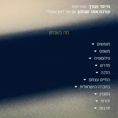
מייסד ועורך
: מוטי זפט
עורכת אתר שבתון
: אביטל דואן שמולי
מה בשבתון
חומשים
משפט
פילוסופיה
מדרש
הלכה
החיים עצמם
בחברה הישראלית
המגזין
יהדות
תרבות