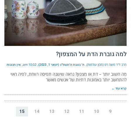
למה גוברת הדת על המצפון?
הרב ד"ר משה רט (מכון עולמות)
ח׳ בטבת ה׳תשפ״ג (ינואר 1, 2023)
10:02 am
אין תגובות
מה חשוב יותר – דת או מצפון? נראה שישנה תפיסה רווחת, לפיה ראוי
להתחשב יותר באמונות דתיות של אנשים מאשר
קרא עוד ←
15
14
13
12
11
10
9