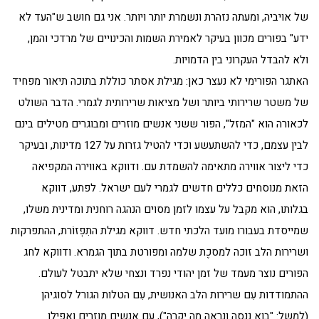
של אויביה, ומעתה נזהרת ונשמרת יותר ויותר. אני גם חושב ש"העד לא
ידע" בפורים מכוון בעיקר לאמירת השמות והכינויים של מרדכי והמן,
ולא להבדל העקרוני בין הדמויות.
האתגר הפורימי לא נעצר כאן: מגילת אסתר כוללת בתוכה תיאור מפחיד
של משטר שרירותי ביותר ושל מציאות שרירותית לגמרי. הדבר השולט
לכאורה הוא "המזל", הפּור ששני אנשים מוזרים ומבוגרים מטילים בינם
לבין עצמם, כדי להשתעשע וכדי להטיל גזרות על 127 מדינות, ובעיקר
כדי ליצור אווירה מתאימה להשמדת עם. ודווקא באווירה המקפיאה
הזאת מנוסחים כללים חדשים לגמרי לעם ישראל. לפתע, דווקא
בגלותו, הוא מקבל על עצמו לזמן מסוים הנהגה רוחנית ומדינית משלו,
שמייסדת בעבורו מועד הלכתי חדש. דווקא מגילת התִפְזוֹרת, ההתפרקות
ושרירות הלב זוכה למסכֶת שלמה ומפורטת בתוך הגמרא. ודווקא לחג
הפורים נוצר מעמד של זמן יהודי נפרד ונצחי שלא יתבטל לעולם.
ההתמודדות עִם שרירות הלב האנושית, עִם הטלות הגורל לסוגיהן
(למשל: "בוא ננסה ונראה מה יקרה"), עִם אנשים מוזרים ואפילו