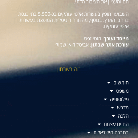
חם ומעניין את הציבור הדתי.
השבועון מופץ בעשרות אלפי עותקים בכ-5,500 בתי כנסת
ברחבי הארץ. בנוסף, מהדורה דיגיטלית המופצת בעשרות
אלפי עותקים.
מייסד ועורך
: מוטי זפט
עורכת אתר שבתון
: אביטל דואן שמולי
מה בשבתון
חומשים
משפט
פילוסופיה
מדרש
הלכה
החיים עצמם
בחברה הישראלית