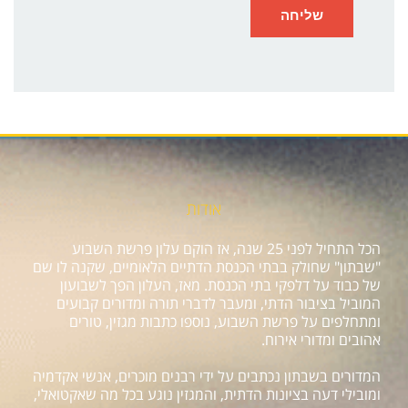
אודות
הכל התחיל לפני 25 שנה, אז הוקם עלון פרשת השבוע
"שבתון" שחולק בבתי הכנסת הדתיים הלאומיים, שקנה לו שם
של כבוד על דלפקי בתי הכנסת. מאז, העלון הפך לשבועון
המוביל בציבור הדתי, ומעבר לדברי תורה ומדורים קבועים
ומתחלפים על פרשת השבוע, נוספו כתבות מגזין, טורים
אהובים ומדורי אירוח.
המדורים בשבתון נכתבים על ידי רבנים מוכרים, אנשי אקדמיה
ומובילי דעה בציונות הדתית, והמגזין נוגע בכל מה שאקטואלי,