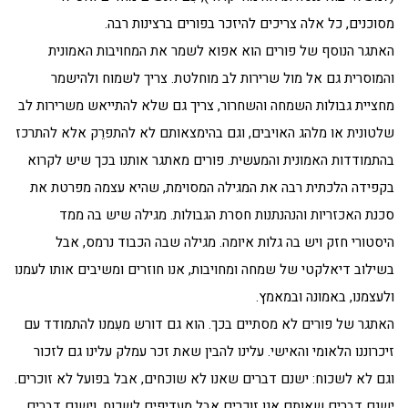
מסוכנים, כל אלה צריכים להיזכר בפורים ברצינות רבה.
האתגר הנוסף של פורים הוא אפוא לשמר את המחויבות האמונית
והמוסרית גם אל מול שרירות לב מוחלטת. צריך לשמוח ולהישמר
מחציית גבולות השמחה והשחרור, צריך גם שלא להתייאש משרירות לב
שלטונית או מלהג האויבים, וגם בהימצאותם לא להתפרֵק אלא להתרכז
בהתמודדות האמונית והמעשית. פורים מאתגר אותנו בכך שיש לקרוא
בקפידה הלכתית רבה את המגילה המסוימת, שהיא עצמה מפרטת את
סכנת האכזריות והנהנתנות חסרת הגבולות. מגילה שיש בה ממד
היסטורי חזק ויש בה גלות איומה. מגילה שבה הכבוד נרמס, אבל
בשילוב דיאלקטי של שמחה ומחויבות, אנו חוזרים ומשיבים אותו לעמנו
ולעצמנו, באמונה ובמאמץ.
האתגר של פורים לא מסתיים בכך. הוא גם דורש מעִמנו להתמודד עם
זיכרוננו הלאומי והאישי. עלינו להבין שאת זכר עמלק עלינו גם לזכור
וגם לא לשכוח: ישנם דברים שאנו לא שוכחים, אבל בפועל לא זוכרים.
ישנם דברים שאותם אנו זוכרים אבל מעדיפים לשכוח. וישנם דברים