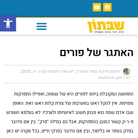
פתח סרגל
האתגר של פורים
איזקסון מירון ח. (סופר ומשורר)
י״א באדר ה׳תשפ״ה (מרץ 11, 2025)
1:47 pm
אין תגובות
התחושה המקובלת ביחס לפורים היא של שמחה, ואפילו התפרקות
מסוימת. אין להקל ראש בחשיבות של צורת קלות ראש זאת. האופן
שבו אדם שמח הוא מבחן חשוב לאישיותו ולערכיו. לא בעלמא השורש
פ-ר-ק קשור כמובן בהתפרקות, אבל גם במילה "פרק". בין אִם מדובר
בפרק בספר או בלימוד, ובין אִם מדובר בפרקי חיינו, בכל מקרה יש כאן