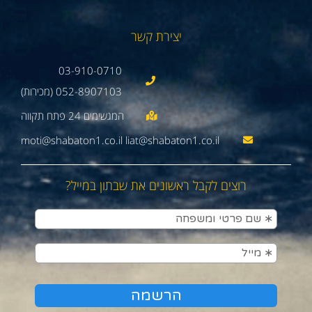
יצירת קשר
03-910-0710
052-8907103 (מכירות)
moti@shabaton1.co.il liat@shabaton1.co.il
רוצים לקבל ראשונים את שבתון במייל?