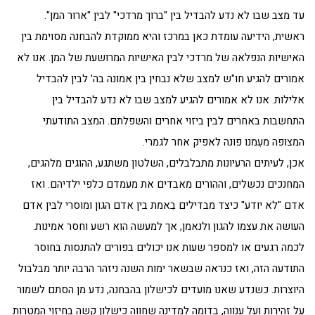
עד מצב שבו לא נדע להבדיל בין "ברוך מרדכי" לבין "ארור המן".
ראשית, הידיעה עומדת כאן במרכז והיא ממוקדת להבחנה מסוימת בין
האישיות הנפלאה של מרדכי לבין האישיות המרושעת של המן. אנו לא
אמורים להגיע חו"ש למצב שלא נבחין בין אמונה בה' לבין להבדיל
אלילות. אנו לא אמורים להגיע למצב שבו לא נדע להבדיל בין
התחשבות באחרים לבין ביזוי אחרים והשפלתם. המצב התודעתי
המצופה מעִמנו פונה לאפיק אחר לגמרי.
אכן, לעיתים הרעיונות מתבלבלים, השלטון משתגע, ההוגים מלהגים,
המחנכים נכשלים, וההורים מאבדים את מעמדם כלפי ילדיהם. ואז
אדם "לא יודע" כיצד מבדילים בִאמת בין אדם הגון ומוסרי לבין אדם
העושה את עצמו להגון ולנאמן, אך למעשה הוא רשע וחסר אמינות.
לכמה רגעים או למספר שעות אנו יכולים בפורים להתנסות בחוסר
התודעה הזה, ואז כנראה שבשאר ימות השנה ניזהר הרבה יותר מבלבול
היוצרות. כשנדע שאנו מועדים לכישלון בהבחנה, נדע מן הסתם לשמור
על זהירות ועל ענווה, בדומה למדינה שחווה כישלון קשה בחיזוי המטרות