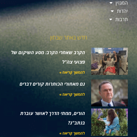
המגזין
יהדות
תרבות
חדש באתר שבתון
הקרב שאחרי הקרב: מסע השיקום של
פצועי צה"ל
להמשך קריאה »
גם מאחורי הכותרות קורים דברים
להמשך קריאה »
הורים, ממתי הדרך לאושר עוברת
בנתב"ג?
להמשך קריאה »