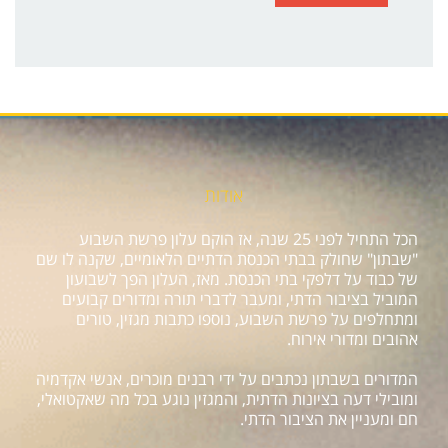
אודות
הכל התחיל לפני 25 שנה, אז הוקם עלון פרשת השבוע
"שבתון" שחולק בבתי הכנסת הדתיים הלאומיים, שקנה לו שם
של כבוד על דלפקי בתי הכנסת. מאז, העלון הפך לשבועון
המוביל בציבור הדתי, ומעבר לדברי תורה ומדורים קבועים
ומתחלפים על פרשת השבוע, נוספו כתבות מגזין, טורים
אהובים ומדורי אירוח.
המדורים בשבתון נכתבים על ידי רבנים מוכרים, אנשי אקדמיה
ומובילי דעה בציונות הדתית, והמגזין נוגע בכל מה שאקטואלי,
חם ומעניין את הציבור הדתי.