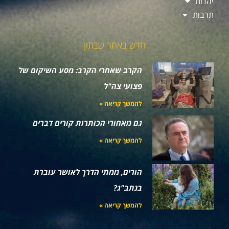
יהדות
תרבות
חדש באתר שבתון
הקרב שאחרי הקרב: מסע השיקום של
פצועי צה"ל
להמשך קריאה »
גם מאחורי הכותרות קורים דברים
להמשך קריאה »
הורים, ממתי הדרך לאושר עוברת
בנתב"ג?
להמשך קריאה »