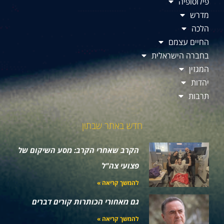
פילוסופיה
מדרש
הלכה
החיים עצמם
בחברה הישראלית
המגזין
יהדות
תרבות
חדש באתר שבתון
הקרב שאחרי הקרב: מסע השיקום של
פצועי צה"ל
להמשך קריאה »
גם מאחורי הכותרות קורים דברים
להמשך קריאה »