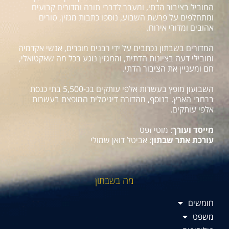
המוביל בציבור הדתי, ומעבר לדברי תורה ומדורים קבועים
ומתחלפים על פרשת השבוע, נוספו כתבות מגזין, טורים
אהובים ומדורי אירוח.
המדורים בשבתון נכתבים על ידי רבנים מוכרים, אנשי אקדמיה
ומובילי דעה בציונות הדתית, והמגזין נוגע בכל מה שאקטואלי,
חם ומעניין את הציבור הדתי.
השבועון מופץ בעשרות אלפי עותקים בכ-5,500 בתי כנסת
ברחבי הארץ. בנוסף, מהדורה דיגיטלית המופצת בעשרות
אלפי עותקים.
מייסד ועורך
: מוטי זפט
עורכת אתר שבתון
: אביטל דואן שמולי
מה בשבתון
חומשים
משפט