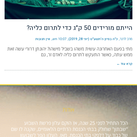
הייתם מורידים 50 ק"ג כדי לתרום כליה?
מרב לרנר
כ״ה בסיון ה׳תשע״ט (יוני 28, 2019)
10:07 am
אין תגובות
מתי בפעם האחרונה עשית משהו בשביל מישהו? יהונתן דרורי עשה זאת
ממש עתה, כאשר התעקש לתרום כליה לאדם זר, גם
קרא עוד ←
אודות
הכל התחיל לפני 25 שנה, אז הוקם עלון פרשת השבוע
"שבתון" שחולק בבתי הכנסת הדתיים הלאומיים, שקנה לו שם
של כבוד על דלפקי בתי הכנסת. מאז, העלון הפך לשבועון