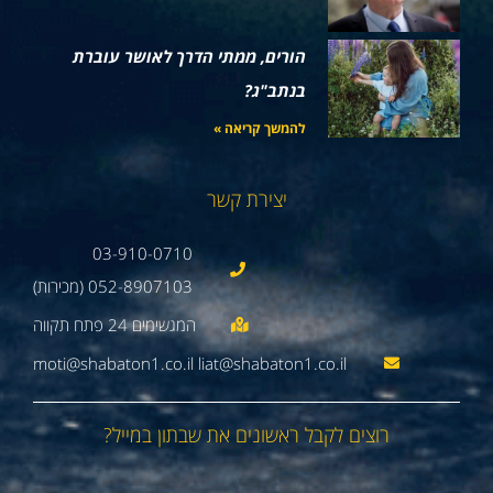
הורים, ממתי הדרך לאושר עוברת
בנתב"ג?
להמשך קריאה »
יצירת קשר
03-910-0710
052-8907103 (מכירות)
moti@shabaton1.co.il liat@shabaton1.co.il
רוצים לקבל ראשונים את שבתון במייל?