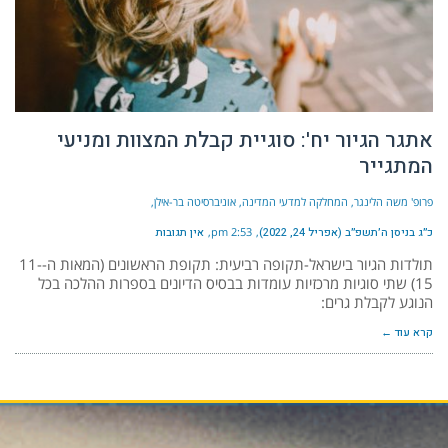
אתגר הגיור יח': סוגיית קבלת המצוות ומניעי
המתגייר
פרופ' משה הלינגר, המחלקה למדעי המדינה, אוניברסיטה בר-אילן
כ״ג בניסן ה׳תשפ״ב (אפריל 24, 2022)
2:53 pm
אין תגובות
תולדות הגיור בישראל-תקופה רביעית: תקופת הראשונים (המאות ה-11-
15) שתי סוגיות מרכזיות עומדות בבסיס הדיונים בספרות ההלכה בכל
הנוגע לקבלת גרים:
קרא עוד ←