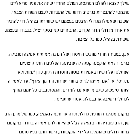
שילך לצבא ולעולם הפרנסה, העולם החרדי שינה את פניו, מריאליזם
פרגמטי להתבצרות בנרטיב חדש של התנגדות לעצם השרות הצבאי.
הושכח שאפילו מגדולי הרבנים בעצמם יש ששירתו בצה״ל, ודי להזכיר
את אחד מגדולי הדור הקודם, הרב חיים קנייבסקי זצ״ל, בכבודו ובעצמו,
ששירת בצה״ל, כמו כל הציבור.
אכן, במגזר החרדי מורגש החיסרון של הנהגה אמיתית אמיצה ומובילה.
בהיעדר זאת ההקצנה קנתה לה שביתה, והפלגים היותר קיצוניים
השתלטו על השיח באמירות בוטות וחסרות היגיון, כגון ״נמות ולא
נתגייס״, או "אם יאיימו לגייס בחורי ישירות נרד מן הארץ". עד לאמירה
היותר טיפשה, שגם מי שאינם לומדים, והמסתובבים כל יומם מחוץ
לכותלי הישיבה או בבטלה, אסור שיתגייסו.
במקום מנהיגות תורנית גדולת תורה אך חכמה ואמיצה, כמו של מרנן הרב
שך, הרב עובדיה והרב מאזוז זצ"ל שהייתה להם אמירה ברורה, במקומם
צמחו גדולים שהומלכו על ידי התקשורת, הישרדותם בפירסומם