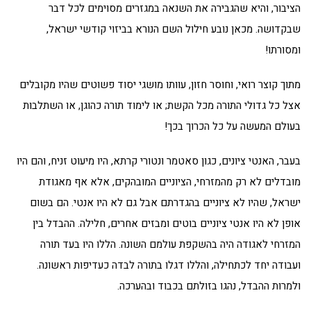
הציבור, והיא שהגבירה את השנאה במגזרים מסוימים לכל דבר
שבקדושה. מכאן נובע חילול השם הנורא בביזוי קודשי ישראל,
ומסורתו!
מתוך קוצר רואי, וחוסר חזון, עוותו מושגי יסוד פשוטים שהיו מקובלים
אצל כל גדולי התורה מכל הקשת; או לימוד תורה כהוגן, או השתלבות
בעולם המעשה על כל הכרוך בכך!
בעבר, האנטי ציונים, כגון סאטמר ונטורי קרתא, היו מיעוט זניח, והם היו
מובדלים לא רק מהמזרחי, הציוניים המובהקים, אלא אף מאגודת
ישראל, שהיו לא ציוניים בהגדרתם אבל גם לא היו אנטי. הם בשום
אופן לא היו אנטי ציוניים בוטים ומבזים אחרים, חלילה. ההבדל בין
המזרחי לאגודה היה בהשקפת עולמם השונה. הללו היו בעד תורה
ועבודה יחד לכתחילה, והללו דגלו בתורה לבדה כעדיפות ראשונה.
ולמרות ההבדל, נהגו בזולתם בכבוד ובהערכה.