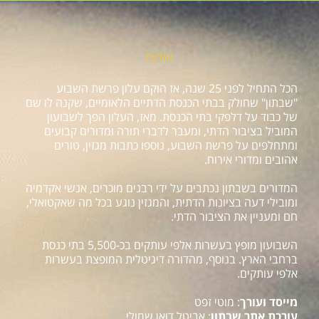
אודות
הכל התחיל לפני 25 שנה, אז הוקם עלון פרשת השבוע
"שבתון" שחולק בבתי הכנסת הדתיים הלאומיים, שקנה לו שם
של כבוד על דלפקי בתי הכנסת. מאז, העלון הפך לשבועון
המוביל בציבור הדתי, ומעבר לדברי תורה ומדורים קבועים
ומתחלפים על פרשת השבוע, נוספו כתבות מגזין, טורים
אהובים ומדורי אירוח.
המדורים בשבתון נכתבים על ידי רבנים מוכרים, אנשי אקדמיה
ומובילי דעה בציונות הדתית, והמגזין נוגע בכל מה שאקטואלי,
חם ומעניין את הציבור הדתי.
השבועון מופץ בעשרות אלפי עותקים בכ-5,500 בתי כנסת
ברחבי הארץ. בנוסף, מהדורה דיגיטלית המופצת בעשרות
אלפי עותקים.
מייסד ועורך
: מוטי זפט
עורכת אתר שבתון
: אביטל דואן שמולי