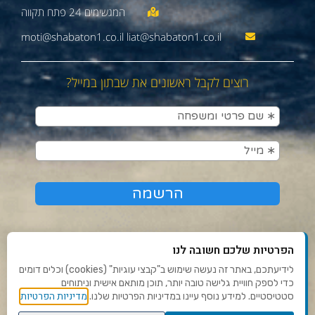
moti@shabaton1.co.il liat@shabaton1.co.il
רוצים לקבל ראשונים את שבתון במייל?
הפרטיות שלכם חשובה לנו
לידיעתכם, באתר זה נעשה שימוש ב"קבצי עוגיות" (cookies) וכלים דומים
כדי לספק חוויית גלישה טובה יותר, תוכן מותאם אישית וניתוחים
תנאי שימוש ומדיניות פרטיות
מדיניות הפרטיות
סטטיסטיים. למידע נוסף עיינו במדיניות הפרטיות שלנו.
פנו אלינו