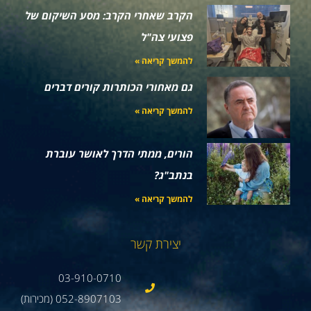
הקרב שאחרי הקרב: מסע השיקום של
פצועי צה"ל
להמשך קריאה »
גם מאחורי הכותרות קורים דברים
להמשך קריאה »
הורים, ממתי הדרך לאושר עוברת
בנתב"ג?
להמשך קריאה »
יצירת קשר
03-910-0710
052-8907103 (מכירות)