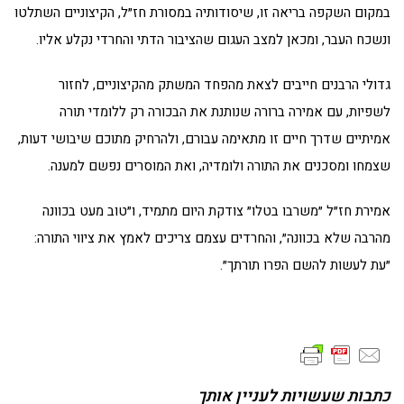
במקום השקפה בריאה זו, שיסודותיה במסורת חז״ל, הקיצוניים השתלטו
ונשכח העבר, ומכאן למצב העגום שהציבור הדתי והחרדי נקלע אליו.
גדולי הרבנים חייבים לצאת מהפחד המשתק מהקיצוניים, לחזור
לשפיות, עם אמירה ברורה שנותנת את הבכורה רק ללומדי תורה
אמיתיים שדרך חיים זו מתאימה עבורם, ולהרחיק מתוכם שיבושי דעות,
שצמחו ומסכנים את התורה ולומדיה, ואת המוסרים נפשם למענה.
אמירת חז״ל ״משרבו בטלו״ צודקת היום מתמיד, ו״טוב מעט בכוונה
מהרבה שלא בכוונה״, והחרדים עצמם צריכים לאמץ את ציווי התורה:
״עת לעשות להשם הפרו תורתך״.
כתבות שעשויות לעניין אותך