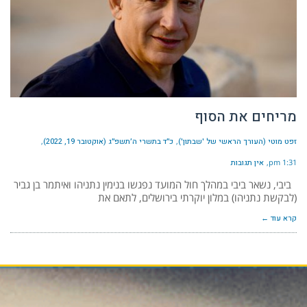
מריחים את הסוף
זפט מוטי (העורך הראשי של 'שבתון')
כ״ד בתשרי ה׳תשפ״ג (אוקטובר 19, 2022)
1:31 pm
אין תגובות
ביבי, נשאר ביבי במהלך חול המועד נפגשו בנימין נתניהו ואיתמר בן גביר
(לבקשת נתניהו) במלון יוקרתי בירושלים, לתאם את
קרא עוד ←