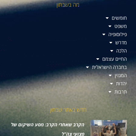
מה בשבתון
חומשים
משפט
פילוסופיה
מדרש
הלכה
החיים עצמם
בחברה הישראלית
המגזין
יהדות
תרבות
חדש באתר שבתון
הקרב שאחרי הקרב: מסע השיקום של
פצועי צה"ל