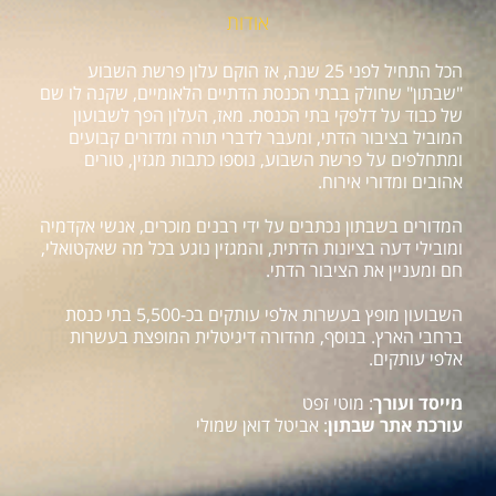
אודות
הכל התחיל לפני 25 שנה, אז הוקם עלון פרשת השבוע
"שבתון" שחולק בבתי הכנסת הדתיים הלאומיים, שקנה לו שם
של כבוד על דלפקי בתי הכנסת. מאז, העלון הפך לשבועון
המוביל בציבור הדתי, ומעבר לדברי תורה ומדורים קבועים
ומתחלפים על פרשת השבוע, נוספו כתבות מגזין, טורים
אהובים ומדורי אירוח.
המדורים בשבתון נכתבים על ידי רבנים מוכרים, אנשי אקדמיה
ומובילי דעה בציונות הדתית, והמגזין נוגע בכל מה שאקטואלי,
חם ומעניין את הציבור הדתי.
השבועון מופץ בעשרות אלפי עותקים בכ-5,500 בתי כנסת
ברחבי הארץ. בנוסף, מהדורה דיגיטלית המופצת בעשרות
אלפי עותקים.
מייסד ועורך
: מוטי זפט
עורכת אתר שבתון
: אביטל דואן שמולי