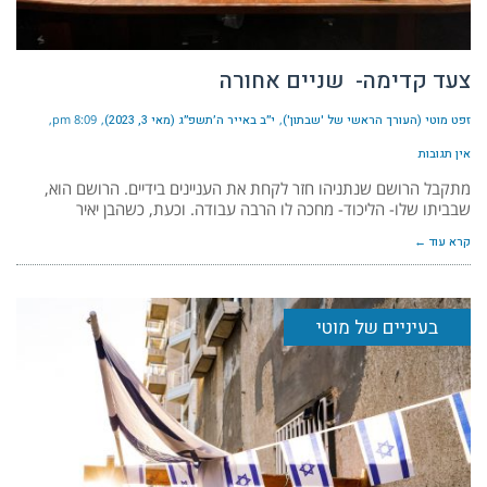
צעד קדימה- שניים אחורה
זפט מוטי (העורך הראשי של 'שבתון')
י״ב באייר ה׳תשפ״ג (מאי 3, 2023)
8:09 pm
אין תגובות
מתקבל הרושם שנתניהו חזר לקחת את העניינים בידיים. הרושם הוא,
שבביתו שלו- הליכוד- מחכה לו הרבה עבודה. וכעת, כשהבן יאיר
קרא עוד ←
בעיניים של מוטי