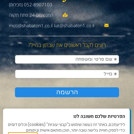
052-8907103 (מכירות)
moti@shabaton1.co.il liat@shabaton1.co.il
רוצים לקבל ראשונים את שבתון במייל?
הפרטיות שלכם חשובה לנו
לידיעתכם, באתר זה נעשה שימוש ב"קבצי עוגיות" (cookies) וכלים דומים
כדי לספק חוויית גלישה טובה יותר, תוכן מותאם אישית וניתוחים
תנאי שימוש ומדיניות פרטיות