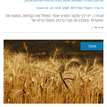
עיני (יפה) נעמי (ד"ר, פסיכולוגית חינוכית ובוגרת בי"ס מנדל למנהיגות חינוכית)
ט׳ באייר ה׳תשפ״ג (אפריל 30, 2023)
10:46 am
אין תגובות
אבות ג', י"א "רַבִּי אֶלְעָזָר הַמּוֹדָעִי אוֹמֵר: הַמְּחַלֵּל אֶת הַקֳּדָשִׁים, וְהַמְּבַזֶּה אֶת
הַמּוֹעֲדוֹת, וְהַמַּלְבִּין פְּנֵי חֲבֵרוֹ בָּרַבִּים, וְהַמֵּפֵר בְּרִיתוֹ שֶׁל
קרא עוד ←
אמור