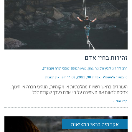
זהירות בחיי אדם
הרב ד"ר רונן לוביץ (רב ניר עציון, נשיא תנועת 'נאמני תורה ועבודה')
ט׳ באייר ה׳תשפ״ג (אפריל 30, 2023)
11:08 am
אין תגובות
העומדים בראש רשויות ממלכתיות או מקומיות, מנהיגי חברה או חינוך,
צריכים לראות את השמירה על חיי אדם כערך שקודם לכל
קרא עוד ←
אקדמיה בראי המציאות