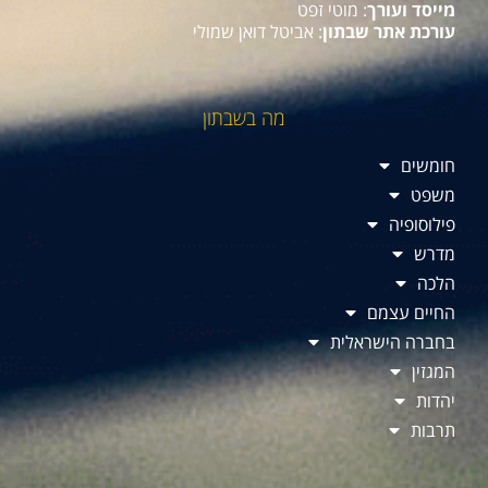
מייסד ועורך
: מוטי זפט
עורכת אתר שבתון
: אביטל דואן שמולי
מה בשבתון
חומשים
משפט
פילוסופיה
מדרש
הלכה
החיים עצמם
בחברה הישראלית
המגזין
יהדות
תרבות