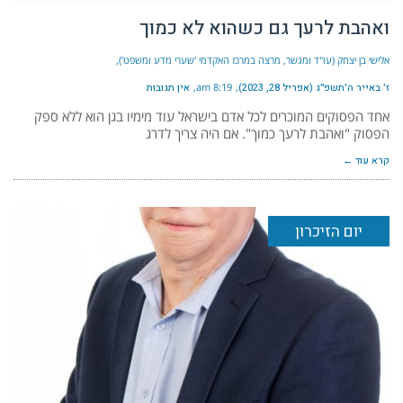
ואהבת לרעך גם כשהוא לא כמוך
אלישי בן יצחק (עו"ד ומגשר, מרצה במרכז האקדמי 'שערי מדע ומשפט')
ז׳ באייר ה׳תשפ״ג (אפריל 28, 2023)
8:19 am
אין תגובות
אחד הפסוקים המוכרים לכל אדם בישראל עוד מימיו בגן הוא ללא ספק
הפסוק "ואהבת לרעך כמוך". אם היה צריך לדרג
קרא עוד ←
יום הזיכרון