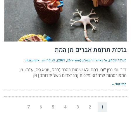
בזכות תרומת אברים מן המת
מערכת שבתון
ה׳ באייר ה׳תשפ״ג (אפריל 26, 2023)
11:29 am
אין תגובות
ד"ר יוסי גרין "וחי בהם ולא שימות בהם" (בבלי, יומא פה, ע"ב). מן
המפורסמות ש"הרוגי מלכות [הנרצחים בשל יהדותם] אין
קרא עוד ←
7
6
5
4
3
2
1