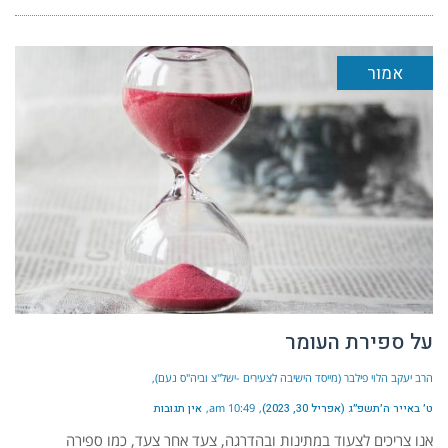
אמור
על ספירת העומר
הרב יעקב הלוי פילבר (מייסד הישיבה לצעירים -ישל"צ וביה"ס נעם)
ט׳ באייר ה׳תשפ״ג (אפריל 30, 2023)
10:49 am
אין תגובות
אנו צריכים לצעוד במתינות ובהדרגה, צעד אחר צעד, כמו ספירה