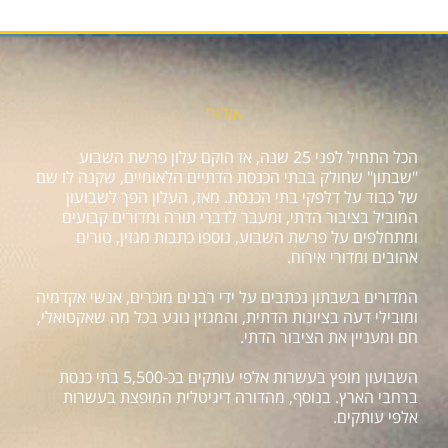
אודות
הכל התחיל לפני 25 שנה, אז הוקם עלון פרשת השבוע
"שבתון" שחולק בבתי הכנסת הדתיים הלאומיים, שקנה לו שם
של כבוד על דלפקי בתי הכנסת. מאז, העלון הפך לשבועון
המוביל בציבור הדתי, ומעבר לדברי תורה ומדורים קבועים
ומתחלפים על פרשת השבוע, נוספו כתבות מגזין, טורים
אהובים ומדורי אירוח.
המדורים בשבתון נכתבים על ידי רבנים מוכרים, אנשי אקדמיה
ומובילי דעה בציונות הדתית, והמגזין נוגע בכל מה שאקטואלי,
חם ומעניין את הציבור הדתי.
השבועון מופץ בעשרות אלפי עותקים בכ-5,500 בתי כנסת
ברחבי הארץ. בנוסף, מהדורה דיגיטלית המופצת בעשרות
אלפי עותקים.