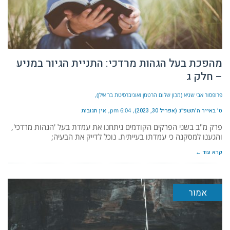
מהפכת בעל הגהות מרדכי: התניית הגיור במניע
– חלק ג
פרופסור אבי שגיא (מכון שלום הרטמן ואוניברסיטת בר אילן)
ט׳ באייר ה׳תשפ״ג (אפריל 30, 2023)
6:04 pm
אין תגובות
פרק מ"ב בשני הפרקים הקודמים ניתחנו את עמדת בעל 'הגהות מרדכי',
והגענו למסקנה כי עמדתו בעייתית. נוכל לדייק את הבעיה;
קרא עוד ←
אמור