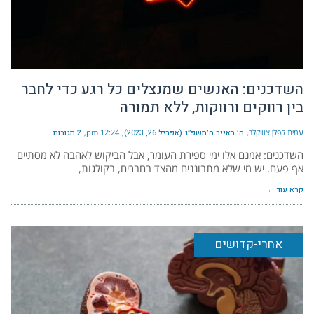
השדכנים: האנשים שמנצלים כל רגע כדי לחבר
בין רווקים ורווקות, ללא תמורה
עמית קפלן צוויקלר
ה׳ באייר ה׳תשפ״ג (אפריל 26, 2023)
12:24 pm
2 תגובות
השדכנים: אמנם אלו ימי ספירת העומר, אבל הביקוש לאהבה לא מסתיים
אף פעם. יש מי שלא מתבוננים מהצד בחברים, בקולגות,
קרא עוד ←
אחרי-קדושים