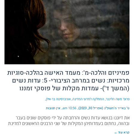
פמיניזם והלכה-מ': מעמד האישה בהלכה-סוגיות
מרכזיות: נשים במרחב הציבורי- 5: עדות נשים
(המשך ד')- עמדות מקלות של פוסקי זמננו
פרופ' משה הלינגר, המחלקה למדעי המדינה, אוניברסיטה בר-אילן
ט׳ באייר ה׳תשפ״ג (אפריל 30, 2023)
10:56 am
אין תגובות
את דיוננו בנושא עדות נשים והרחבתה על ידי פוסקים שונים בעבר
ובהווה, נחתום בעמדותיהן המקילות של שני הרבנים הראשונים למדינת
קרא עוד ←