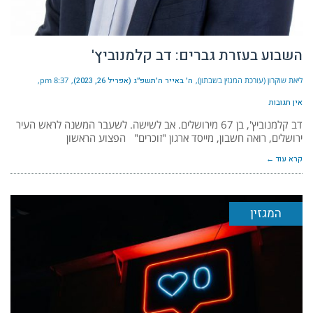
השבוע בעזרת גברים: דב קלמנוביץ'
ליאת שוקרון (עורכת המגזין בשבתון)
ה׳ באייר ה׳תשפ״ג (אפריל 26, 2023)
8:37 pm
אין תגובות
דב קלמנוביץ', בן 67 מירושלים. אב לשישה. לשעבר המשנה לראש העיר
ירושלים, רואה חשבון, מייסד ארגון "זוכרים" הפצוע הראשון
קרא עוד ←
המגזין