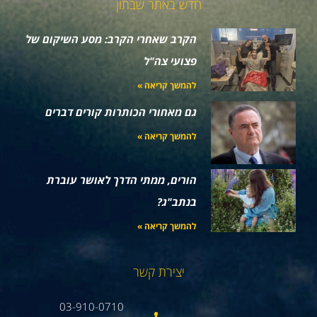
חדש באתר שבתון
הקרב שאחרי הקרב: מסע השיקום של
פצועי צה"ל
להמשך קריאה »
גם מאחורי הכותרות קורים דברים
להמשך קריאה »
הורים, ממתי הדרך לאושר עוברת
בנתב"ג?
להמשך קריאה »
יצירת קשר
03-910-0710