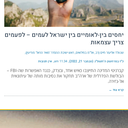
יחסים בין-לאומיים בין ישראל לעמים – לפעמים
צריך עצמאות
שנוולד אליעזר חיים (רב, אל"מ במילואים, ראש ישיבת ההסדר 'מאיר הראל' מודיעין)
כ״ז במרחשון ה׳תשפ״ג (נובמבר 21, 2022)
11:34 am
אין תגובות
קברניטי המדינה התייצבו כאיש אחד, ובצדק, כנגד האפשרות שה-FBI –
הבולשת הפדרלית של ארה"ב תחקור את נסיבות מותה של עיתונאית
אל-ג'זירה.
קרא עוד ←