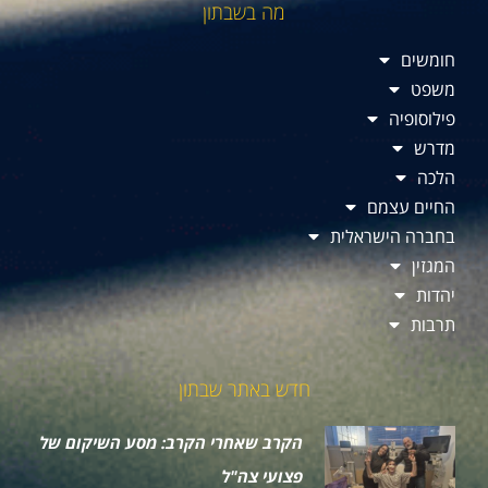
מה בשבתון
חומשים
משפט
פילוסופיה
מדרש
הלכה
החיים עצמם
בחברה הישראלית
המגזין
יהדות
תרבות
חדש באתר שבתון
הקרב שאחרי הקרב: מסע השיקום של
פצועי צה"ל