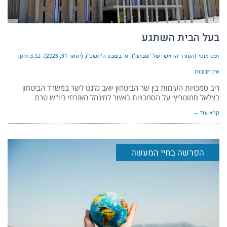
בעל הבית השתגע
זפט מוטי (העורך הראשי של 'שבתון')
ט׳ בשבט ה׳תשפ״ג (ינואר 31, 2023)
3:32 pm
אין תגובות
ריב סמכויות העימות בין שר הביטחון יואב גלנט לשר במשרד הביטחון
בצלאל סמוטריץ׳ על הסמכויות באשר למינהל האזרחי ביו"ש טרם
קרא עוד ←
הפרשה בחיי המעשה