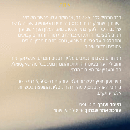
אודות
הכל התחיל לפני 25 שנה, אז הוקם עלון פרשת השבוע
"שבתון" שחולק בבתי הכנסת הדתיים הלאומיים, שקנה לו שם
של כבוד על דלפקי בתי הכנסת. מאז, העלון הפך לשבועון
המוביל בציבור הדתי, ומעבר לדברי תורה ומדורים קבועים
ומתחלפים על פרשת השבוע, נוספו כתבות מגזין, טורים
אהובים ומדורי אירוח.
המדורים בשבתון נכתבים על ידי רבנים מוכרים, אנשי אקדמיה
ומובילי דעה בציונות הדתית, והמגזין נוגע בכל מה שאקטואלי,
חם ומעניין את הציבור הדתי.
השבועון מופץ בעשרות אלפי עותקים בכ-5,500 בתי כנסת
ברחבי הארץ. בנוסף, מהדורה דיגיטלית המופצת בעשרות
אלפי עותקים.
מייסד ועורך
: מוטי זפט
עורכת אתר שבתון
: אביטל דואן שמולי