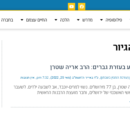
פילוסופיה
מדרש
הלכה
החיים עצמם
בחברה ה
יור
 בעזרת גברים: הרב אריה שטרן
 (עורכת המגזין בשבתון)
כ״ד באייר ה׳תשפ״ב (מאי 25, 2022)
7:32 pm
אין תגובות
הרב אריה שטרן, בן 77 מירושלים. נשוי למרים-יוכבד, אב לשבעה ילדים. לשעבר
י האשכנזי של ירושלים, וחבר מועצת הרבנות הראשית