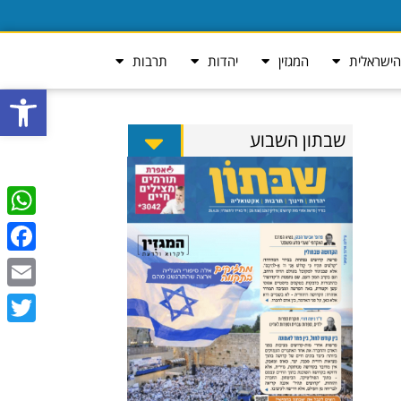
ישראלית
המגזין
יהדות
תרבות
פתח סרגל
שבתון השבוע
tsApp
ebook
Email
Twitter