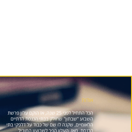
אודות
הכל התחיל לפני 25 שנה, אז הוקם עלון פרשת
השבוע "שבתון" שחולק בבתי הכנסת הדתיים
הלאומיים, שקנה לו שם של כבוד על דלפקי בתי
הכנסת. מאז, העלון הפך לשבועון המוביל