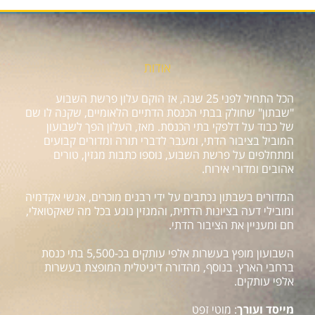
אודות
הכל התחיל לפני 25 שנה, אז הוקם עלון פרשת השבוע
"שבתון" שחולק בבתי הכנסת הדתיים הלאומיים, שקנה לו שם
של כבוד על דלפקי בתי הכנסת. מאז, העלון הפך לשבועון
המוביל בציבור הדתי, ומעבר לדברי תורה ומדורים קבועים
ומתחלפים על פרשת השבוע, נוספו כתבות מגזין, טורים
אהובים ומדורי אירוח.
המדורים בשבתון נכתבים על ידי רבנים מוכרים, אנשי אקדמיה
ומובילי דעה בציונות הדתית, והמגזין נוגע בכל מה שאקטואלי,
חם ומעניין את הציבור הדתי.
השבועון מופץ בעשרות אלפי עותקים בכ-5,500 בתי כנסת
ברחבי הארץ. בנוסף, מהדורה דיגיטלית המופצת בעשרות
אלפי עותקים.
מייסד ועורך
: מוטי זפט