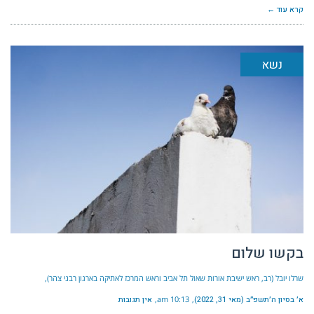
קרא עוד ←
נשא
בקשו שלום
שרלו יובל (רב, ראש ישיבת אורות שאול תל אביב וראש המרכז לאתיקה בארגון רבני צהר)
א׳ בסיון ה׳תשפ״ב (מאי 31, 2022)
10:13 am
אין תגובות