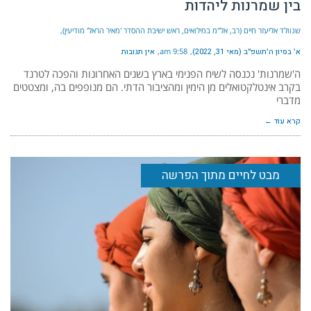
בין שמרנות ליהדות
שנוולד אליעזר חיים (רב, אל"מ במילואים, ראש ישיבת ההסדר 'מאיר הראל' מודיעין)
א׳ בסיון ה׳תשפ״ב (מאי 31, 2022)
9:58 am
אין תגובות
ה'שמרנות' נכנסה לשיח הפנימי בארץ בשנים האחרונות והפכה לטרנד
בקרב אינטלקטואלים מן הימין ומהציבור הדתי. הם מנופפים בה, ומצטטים
מדברי
קרא עוד ←
מבט לחיים מתוך הפרשה