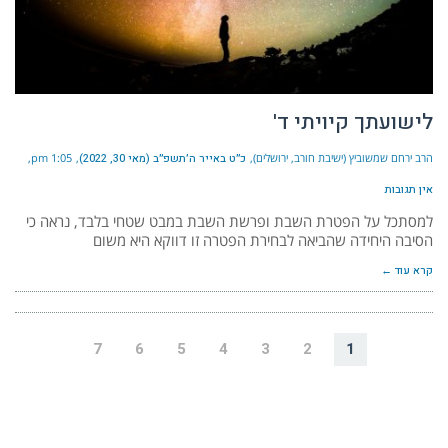
לישועתך קיויתי ד'
הרב ירחם שמשוביץ (ישיבת חורב, ירושלים)
כ״ט באייר ה׳תשפ״ב (מאי 30, 2022)
1:05 pm
אין תגובות
למסתכל על הפטרת השבת ופרשת השבת במבט שטחי בלבד, נראה כי
הסיבה היחידה שהביאה לבחירת הפטרה זו דווקא היא משום
קרא עוד ←
7
6
5
4
3
2
1