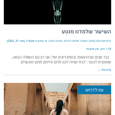
השיעור שלמדנו מנטע
הרש אבינועם (מחנך ומעביר שיחות להורים, מורים ונוער)
א׳ בסיון ה׳תשפ״ב (מאי 31, 2022)
1:58 pm
אין תגובות
כבר שנים שבהרצאות ובסמינריונים שלי, אני רץ עם השאלה הבאה,
שמופנית לנוער: "נניח שהיה לכם חלום והייתם ממש מוכשרים
קרא עוד ←
עט לדרוש