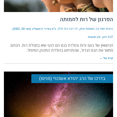
הפרגון של רות לחמותה
נהוראי מאיר (רב משואות יצחק, יו"ר רבני בית הלל)
כ״ט באייר ה׳תשפ״ב (מאי 30, 2022)
3:07 pm
אין תגובות
הנישואין של בועז ורות והולדת בנם הם רגעי שיא במגילת רות. הכתוב
מתאר את הנס הגדול, שהתרחש בהולדת התינוק המיוחל:
קרא עוד ←
בדרכו של הרב יהודא אשכנזי (מניטו)