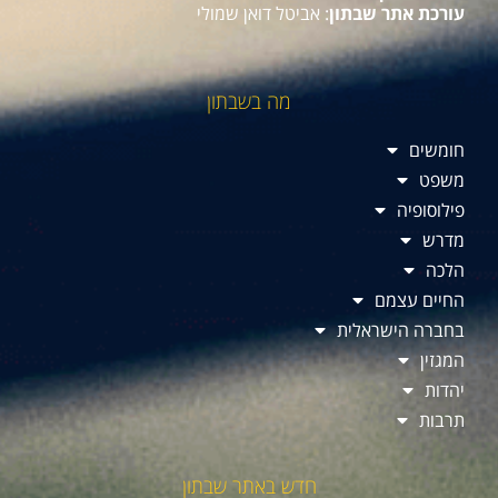
עורכת אתר שבתון
: אביטל דואן שמולי
מה בשבתון
חומשים
משפט
פילוסופיה
מדרש
הלכה
החיים עצמם
בחברה הישראלית
המגזין
יהדות
תרבות
חדש באתר שבתון