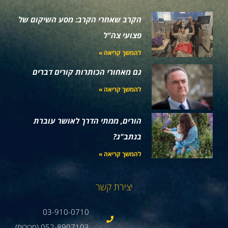
הקרב שאחרי הקרב: מסע השיקום של
פצועי צה"ל
להמשך קריאה »
גם מאחורי הכותרות קורים דברים
להמשך קריאה »
הורים, ממתי הדרך לאושר עוברת
בנתב"ג?
להמשך קריאה »
יצירת קשר
03-910-0710
052-8907103 (מכירות)