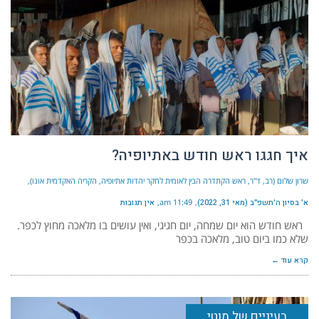
איך חגגו ראש חודש באתיופיה?
שרון שלום (רב, ד"ר, ראש הקתדרה הבין לאומית לחקר יהדות אתיופיה, הקריה האקדמית אונו)
א׳ בסיון ה׳תשפ״ב (מאי 31, 2022)
11:49 am
אין תגובות
ראש חודש הוא יום שמחה, יום חגיגי, ואין עושים בו מלאכה מחוץ לכפר.
שלא כמו ביום טוב, מלאכה בכפר
קרא עוד ←
בעיניים של מוטי