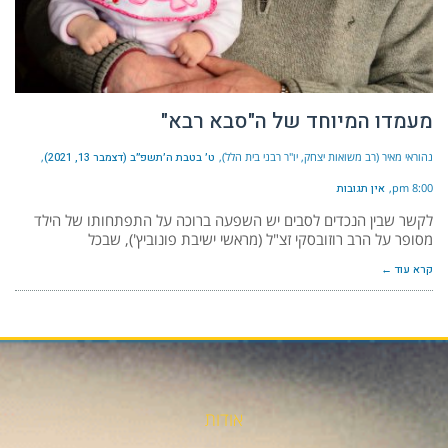
מעמדו המיוחד של ה"סבא רבא"
נהוראי מאיר (רב משואות יצחק, יו"ר רבני בית הלל)
ט׳ בטבת ה׳תשפ״ב (דצמבר 13, 2021)
8:00 pm
אין תגובות
לקשר שבין הנכדים לסבים יש השפעה ברוכה על התפתחותו של הילד
מסופר על הרב רוזובסקי זצ"ל (מראשי ישיבת פונוביץ'), שבכל
קרא עוד ←
אודות