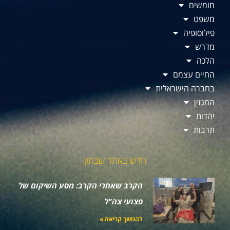
חומשים
משפט
פילוסופיה
מדרש
הלכה
החיים עצמם
בחברה הישראלית
המגזין
יהדות
תרבות
חדש באתר שבתון
הקרב שאחרי הקרב: מסע השיקום של
פצועי צה"ל
להמשך קריאה »