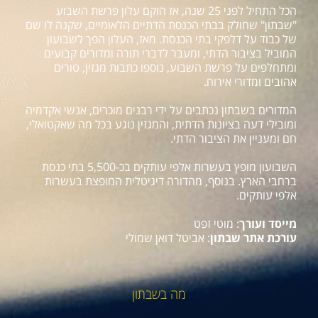
הכל התחיל לפני 25 שנה, אז הוקם עלון פרשת השבוע
"שבתון" שחולק בבתי הכנסת הדתיים הלאומיים, שקנה לו שם
של כבוד על דלפקי בתי הכנסת. מאז, העלון הפך לשבועון
המוביל בציבור הדתי, ומעבר לדברי תורה ומדורים קבועים
ומתחלפים על פרשת השבוע, נוספו כתבות מגזין, טורים
אהובים ומדורי אירוח.
המדורים בשבתון נכתבים על ידי רבנים מוכרים, אנשי אקדמיה
ומובילי דעה בציונות הדתית, והמגזין נוגע בכל מה שאקטואלי,
חם ומעניין את הציבור הדתי.
השבועון מופץ בעשרות אלפי עותקים בכ-5,500 בתי כנסת
ברחבי הארץ. בנוסף, מהדורה דיגיטלית המופצת בעשרות
אלפי עותקים.
מייסד ועורך
: מוטי זפט
עורכת אתר שבתון
: אביטל דואן שמולי
מה בשבתון