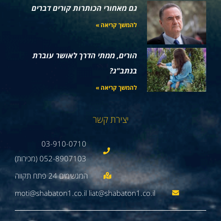
גם מאחורי הכותרות קורים דברים
להמשך קריאה »
הורים, ממתי הדרך לאושר עוברת
בנתב"ג?
להמשך קריאה »
יצירת קשר
03-910-0710
052-8907103 (מכירות)
moti@shabaton1.co.il liat@shabaton1.co.il