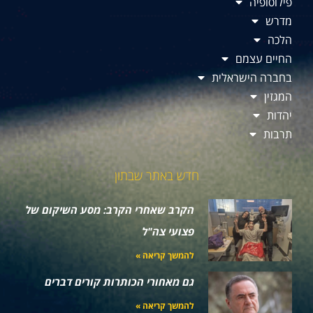
פילוסופיה
מדרש
הלכה
החיים עצמם
בחברה הישראלית
המגזין
יהדות
תרבות
חדש באתר שבתון
הקרב שאחרי הקרב: מסע השיקום של
פצועי צה"ל
להמשך קריאה »
גם מאחורי הכותרות קורים דברים
להמשך קריאה »