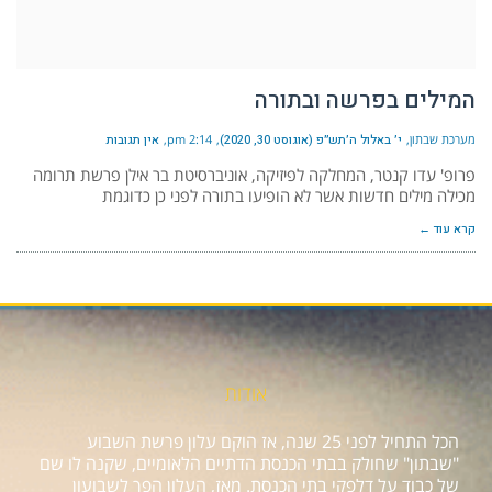
המילים בפרשה ובתורה
מערכת שבתון
י׳ באלול ה׳תש״פ (אוגוסט 30, 2020)
2:14 pm
אין תגובות
פרופ' עדו קנטר, המחלקה לפיזיקה, אוניברסיטת בר אילן פרשת תרומה
מכילה מילים חדשות אשר לא הופיעו בתורה לפני כן כדוגמת
קרא עוד ←
אודות
הכל התחיל לפני 25 שנה, אז הוקם עלון פרשת השבוע
"שבתון" שחולק בבתי הכנסת הדתיים הלאומיים, שקנה לו שם
של כבוד על דלפקי בתי הכנסת. מאז, העלון הפך לשבועון