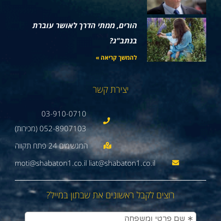
הורים, ממתי הדרך לאושר עוברת
בנתב"ג?
להמשך קריאה »
יצירת קשר
03-910-0710
052-8907103 (מכירות)
moti@shabaton1.co.il liat@shabaton1.co.il
רוצים לקבל ראשונים את שבתון במייל?