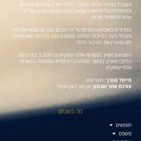
המוביל בציבור הדתי, ומעבר לדברי תורה ומדורים קבועים
ומתחלפים על פרשת השבוע, נוספו כתבות מגזין, טורים
אהובים ומדורי אירוח.
המדורים בשבתון נכתבים על ידי רבנים מוכרים, אנשי אקדמיה
ומובילי דעה בציונות הדתית, והמגזין נוגע בכל מה שאקטואלי,
חם ומעניין את הציבור הדתי.
השבועון מופץ בעשרות אלפי עותקים בכ-5,500 בתי כנסת
ברחבי הארץ. בנוסף, מהדורה דיגיטלית המופצת בעשרות
אלפי עותקים.
מייסד ועורך
: מוטי זפט
עורכת אתר שבתון
: אביטל דואן שמולי
מה בשבתון
חומשים
משפט