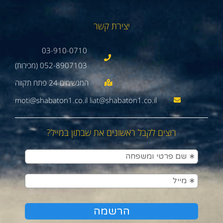
יצירת קשר
03-910-0710
052-8907103 (מכירות)
moti@shabaton1.co.il liat@shabaton1.co.il
רוצים לקבל ראשונים את שבתון במייל?