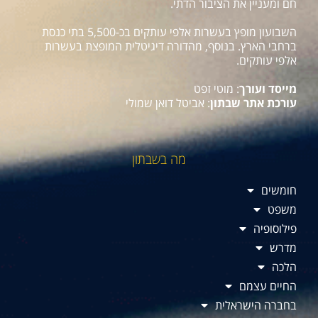
חם ומעניין את הציבור הדתי.
השבועון מופץ בעשרות אלפי עותקים בכ-5,500 בתי כנסת
ברחבי הארץ. בנוסף, מהדורה דיגיטלית המופצת בעשרות
אלפי עותקים.
מייסד ועורך
: מוטי זפט
עורכת אתר שבתון
: אביטל דואן שמולי
מה בשבתון
חומשים
משפט
פילוסופיה
מדרש
הלכה
החיים עצמם
בחברה הישראלית