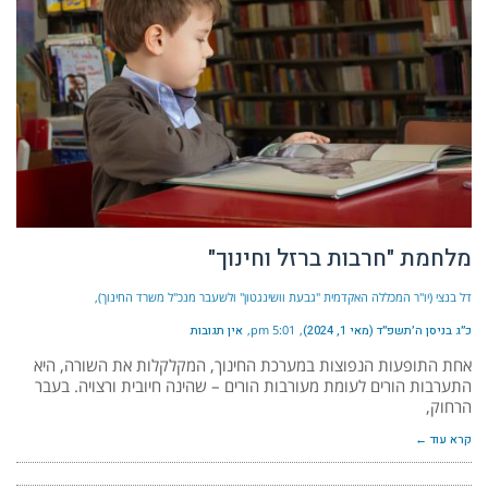
מלחמת "חרבות ברזל וחינוך"
דל בנצי (יו"ר המכללה האקדמית "גבעת וושינגטון" ולשעבר מנכ"ל משרד החינוך)
כ״ג בניסן ה׳תשפ״ד (מאי 1, 2024)
5:01 pm
אין תגובות
אחת התופעות הנפוצות במערכת החינוך, המקלקלות את השורה, היא
התערבות הורים לעומת מעורבות הורים – שהינה חיובית ורצויה. בעבר
הרחוק,
קרא עוד ←