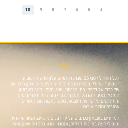
10
9
8
7
6
5
4
אודות
הכל התחיל לפני 25 שנה, אז הוקם עלון פרשת השבוע
"שבתון" שחולק בבתי הכנסת הדתיים הלאומיים, שקנה לו שם
של כבוד על דלפקי בתי הכנסת. מאז, העלון הפך לשבועון
המוביל בציבור הדתי, ומעבר לדברי תורה ומדורים קבועים
ומתחלפים על פרשת השבוע, נוספו כתבות מגזין, טורים
אהובים ומדורי אירוח.
המדורים בשבתון נכתבים על ידי רבנים מוכרים, אנשי אקדמיה
ומובילי דעה בציונות הדתית, והמגזין נוגע בכל מה שאקטואלי,