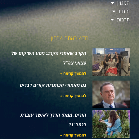
המגזין
יהדות
תרבות
חדש באתר שבתון
הקרב שאחרי הקרב: מסע השיקום של
פצועי צה"ל
להמשך קריאה »
גם מאחורי הכותרות קורים דברים
להמשך קריאה »
הורים, ממתי הדרך לאושר עוברת
בנתב"ג?
להמשך קריאה »