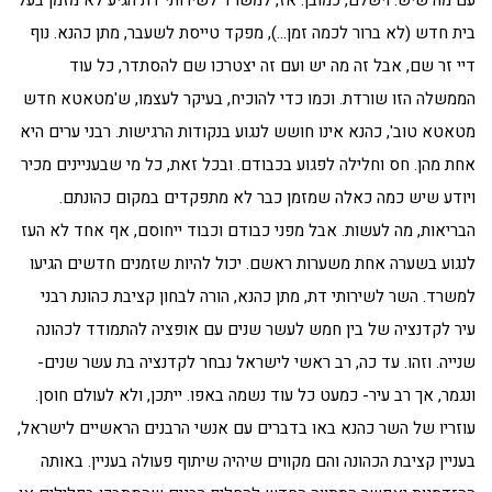
עם מה שיש. וישלם, כמובן. אז, למשרד לשירותי דת הגיע לא מזמן בעל
בית חדש (לא ברור לכמה זמן…), מפקד טייסת לשעבר, מתן כהנא. נוף
דיי זר שם, אבל זה מה יש ועם זה יצטרכו שם להסתדר, כל עוד
הממשלה הזו שורדת. וכמו כדי להוכיח, בעיקר לעצמו, ש'מטאטא חדש
מטאטא טוב', כהנא אינו חושש לנגוע בנקודות הרגישות. רבני ערים היא
אחת מהן. חס וחלילה לפגוע בכבודם. ובכל זאת, כל מי שבעניינים מכיר
ויודע שיש כמה כאלה שמזמן כבר לא מתפקדים במקום כהונתם.
הבריאות, מה לעשות. אבל מפני כבודם וכבוד ייחוסם, אף אחד לא העז
לנגוע בשערה אחת משערות ראשם. יכול להיות שזמנים חדשים הגיעו
למשרד. השר לשירותי דת, מתן כהנא, הורה לבחון קציבת כהונת רבני
עיר לקדנציה של בין חמש לעשר שנים עם אופציה להתמודד לכהונה
שנייה. וזהו. עד כה, רב ראשי לישראל נבחר לקדנציה בת עשר שנים-
ונגמר, אך רב עיר- כמעט כל עוד נשמה באפו. ייתכן, ולא לעולם חוסן.
עוזריו של השר כהנא באו בדברים עם אנשי הרבנים הראשיים לישראל,
בעניין קציבת הכהונה והם מקווים שיהיה שיתוף פעולה בעניין. באותה