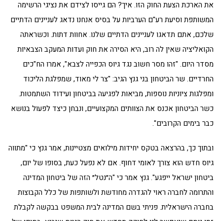
את הארכת הצעת החוק הזו. איך? הם גייסו לצידם את נציגי הרשימה
המשותפת וסיעת רע"ם הערביות על בסיס אנחנו נדאג לעניינים הדתיים
שלכם, אתם תדאגו לעניינים הדתיים שלנו. אחוות דתות. וכשראתה
הקואליציה שאין לה רוב, היא הסירה את חוק ועדות המעקב הצבאיות
מסדר היום. "זהו מסר חשוב נגד גיוס הכפייה לצבא", אמרו הח"כים
החרדיים. שר הביטחון בני גנץ הגיב: "צר לי מאוד, שמפלגת הליכוד
ומפלגות ציוניות נוספות, מביאות לפגיעה בביטחון ועידוד השתמטות.
כשר הביטחון אכנס את הצוותים המקצועיים, ונבחן כיצד לפעול בנושא
כבר בימים הקרובים".
ובתוך כך, בהרצאה בטקס יחידות מילואים מצטיינות, אמר גנץ כי "מתווה
גיוס חדש הוא צורך לאומי דחוף. אם לא נפעל כעת, בסופו של יום,
ביטחון ישראל ייפגע". גנץ אמר כי "ה״נטל״ הזה של ביטחון המדינה
והתרומה לחברה ראוי להגדרה מחודשת ולשותפות של כלל הקבוצות
בחברה הישראלית. פניתי בשם המדינה לבית המשפט בבקשה לקבלת