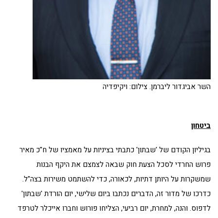
השר אביגדור ליברמן. צילום: ויקיפדיה
ביטחון
בגיליון הקודם של 'שבתון' כתבתי בציניות על מאמציו של ח"כ מאיר
פרוש החרדי לסכל הצעת חוק שבאה לצמצם את היקף הבנות
שמשקרות על היותן דתיות, לכאורה, כדי להשתמט משירות בצה"ל.
כדרכו של מדור זה, הדברים נכתבו ביום שלישי, יום הורדת 'שבתון'
לדפוס. והנה, למחרת, יום רביעי, הצליחו פורוש וחברו אייכלר לטרפד