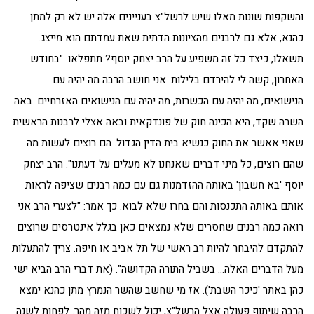
והשקפות שונות מאלו שיש לרשל"צ בעניינים אלה יש לא רק למתן
כהנא, אלא גם לרבנים מהציונות הדתית שאת עמדתם הוא מייצג.
תשאלו, כיצד כל זה משפיע על הרב יצחק יוסף? תתפלאו: "בחודש
האחרון, קשה לי להירדם בלילות. אני חושב הרבה מה יהיה עם
הנישואים, מה יהיה עם הכשרות, מה יהיה עם הנישואים האזרחיים. באה
השרה שקד, היא הכינה חוק של פונדקאית ובאה אצלי לרבנות הראשית
שאני אאשר את החוק כנשיא בית הדין הגדול. הם רוצים לעשות מה
שהם רוצים, כל מיני דברים שאנחנו לא מעלים על דעתנו". הרב יצחק
יוסף 'בא חשבון' באותה ההזדמנות גם עם כמה רבנים שציפה לראות
אותם באותה התכנסות והם בחרו שלא לבוא. כך אמר: "לצערי הרב אני
רואה כמה רבנים שחסרים שלא נמצאים כאן בגלל אינטרסים שרוצים
להתקדם להיבחר להיות רב ראשי של תל אביב או חיפה. צריך להתעלות
מעל הדברים האלה… בשביל התורה הקדושה". (את דברי הרב הביא ישי
כהן באתר 'כיכר השבת'). אז מי שחשב שהשר הנמרץ מתן כהנא ימצא
הרבה שיתוף פעולה אצל הרשל"צ, יכול לשכוח מזה מהר. לפחות לשנה