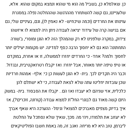
כן. שאלמלא כן, בשביל מה הוא מי שהוא ונמצא במקום שהוא. אלא,
שלענייננו, גם קשה להשתחרר מההרגשה שההחלטה נפלה במסגרת
עוינותו את החרדים (וכמה שיכחיש- לא נאמין לו), וגם, בעיניים שלי, גם
אם בגישה קרה של עידוד יציאה לעבודה ניתן היה למצוא לו איזשהו
צידוק, במקרה שלפנינו לא רק שהמהלך הזה לא הוגן ומוסרי, ב'שורה
התחתונה' הוא גם לא יחסוך הרבה כסף למדינה. יש מקומות יעילים יותר
לחסוך. ולמה? אחד- כי החרדים יחזרו לממשלה, זו או אחרת, במוקדם
או טיפ טיפה יותר מאוחר, אבל יחזרו. ואז יקבלו רטרואקטיבית, ובגדול.
וכבר היה תקדים לכך. בית- לא הוגן לעשות כן כי: אלף- אמהות חרדיות
שכן עובדות יחליטו עתה שלא לצאת לעבודה, כי לא ישתלם להן
כלכלית, אזי שניהם לא יעבדו ואז הם… יקבלו את הסבסוד. בית- במשק
היום קשה מאוד גם לבוגרי החל"ת למצוא עבודה (קורונה, זוכרים?), אז
איך בדיוק מצפים מאברכים למצוא? וגימל- ההערכה היא שאף אברך
לא יעזוב את תלמודו, ויהי מה. מכך, שאיך שלא נסתכל על החלטת
ליברמן, טוב היא לא מריחה. ואגב זה, מה באמת חשבו הפוליטיקאים