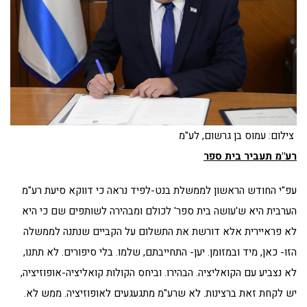
צילום: עמוס בן גרשום, לע"מ
רע"מ תעביר בית ספר
עפ"י החודש הראשון לממשלת בנט-לפיד נראה כי דווקא סיעת רע"מ
הערבית היא ש'עושה בית ספר' לכולם ומבהירה לשותפים שם כי היא
לא פראיירית אלא דורשת את התשלום על הקביים שנתנה לממשלה
הזו- כאן, מיד ובמזומן. יען- התחייבתם, שלמו. בלי סיפורים. לא תתנו,
לא נצביע עם הקואליציה. הבהירו. וביחס הקולות קואליציה-אופוזיציה,
יש לקחת זאת ברצינות. לא שרע"מ מתגעגעים לאופוזיציה. ממש לא.