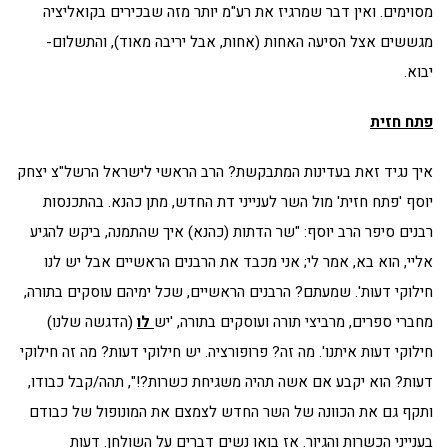
מסוימים. ואין דבר שמרגיז את רע"מ יותר מזה שבכירים בקואליציה
מגששים אצל הסיעה האחות (אחות, אבל יריבה מאוד), והתשלום-
יבוא.
פתח חזית
איך נגיד זאת בעדינות המתבקשת? הרב הראשי לישראל הרשל"צ יצחק
יוסף 'פתח חזית' מול השר לענייני דת החדש, מתן כהנא. בהתכנסות
רבנים סיפר הרב יוסף: "שר הדתות (כהנא) איך שהתמנה, ביקש להגיע
אליי, הוא בא, אמר לי; אני מכבד את הרבנים הראשיים אבל יש לנו
חילוקי דעות'. שמעתם? הרבנים הראשיים, שכל ימיהם עוסקים בתורה,
מחברי ספרים, מרביצי תורה ועוסקים בתורה, 'יש
לו
(הדגשה שלנו)
חילוקי דעות איתנו'. מה זה? פרופורציה. יש חילוקי דעות? מה זה חילוקי
דעות? הוא יקבע אם אשה תהיה משגיחת כשרות?!", תהה/קבל כבודו,
ותקף גם את הכוונה של השר החדש לצמצם את המונופול של כבודם
בענייני הכשרות והגיור. אז בואו נשים דברים על השולחן. דעות