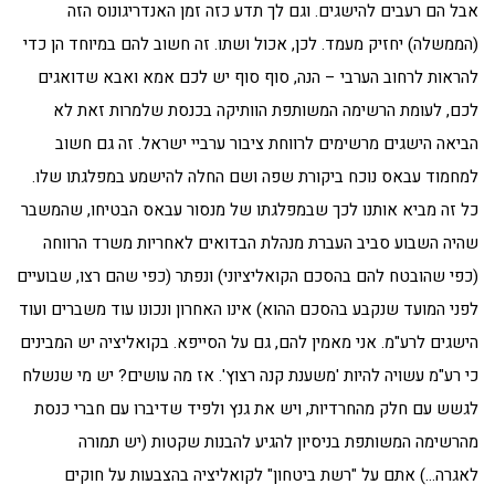
אבל הם רעבים להישגים. וגם לך תדע כזה זמן האנדריגונוס הזה
(הממשלה) יחזיק מעמד. לכן, אכול ושתו. זה חשוב להם במיוחד הן כדי
להראות לרחוב הערבי – הנה, סוף סוף יש לכם אמא ואבא שדואגים
לכם, לעומת הרשימה המשותפת הוותיקה בכנסת שלמרות זאת לא
הביאה הישגים מרשימים לרווחת ציבור ערביי ישראל. זה גם חשוב
למחמוד עבאס נוכח ביקורת שפה ושם החלה להישמע במפלגתו שלו.
כל זה מביא אותנו לכך שבמפלגתו של
מנסור עבאס
הבטיחו, שהמשבר
שהיה השבוע סביב העברת מנהלת הבדואים לאחריות משרד הרווחה
(כפי שהובטח להם בהסכם הקואליציוני) ונפתר (כפי שהם רצו, שבועיים
לפני המועד שנקבע בהסכם ההוא) אינו האחרון ונכונו עוד משברים ועוד
הישגים לרע"מ. אני מאמין להם, גם על הסייפא. בקואליציה יש המבינים
כי רע"מ עשויה להיות 'משענת קנה רצוץ'. אז מה עושים? יש מי שנשלח
לגשש עם חלק מהחרדיות, ויש את גנץ ולפיד שדיברו עם חברי כנסת
מהרשימה המשותפת בניסיון להגיע להבנות שקטות (יש תמורה
לאגרה…) אתם על "רשת ביטחון" לקואליציה בהצבעות על חוקים