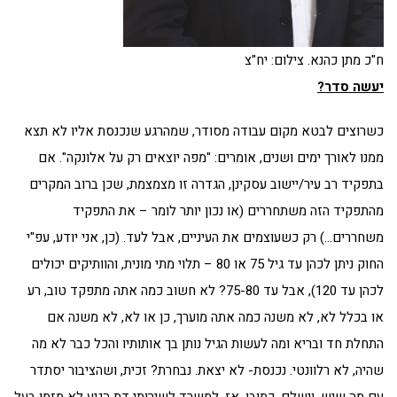
ח"כ מתן כהנא. צילום: יח"צ
יעשה סדר?
כשרוצים לבטא מקום עבודה מסודר, שמהרגע שנכנסת אליו לא תצא
ממנו לאורך ימים ושנים, אומרים: "מפה יוצאים רק על אלונקה". אם
בתפקיד רב עיר/יישוב עסקינן, הגדרה זו מצמצמת, שכן ברוב המקרים
מהתפקיד הזה משתחררים (או נכון יותר לומר – את התפקיד
משחררים…) רק כשעוצמים את העיניים, אבל לעד. (כן, אני יודע, עפ"י
החוק ניתן לכהן עד גיל 75 או 80 – תלוי מתי מונית, והוותיקים יכולים
לכהן עד 120), אבל עד 75-80? לא חשוב כמה אתה מתפקד טוב, רע
או בכלל לא, לא משנה כמה אתה מוערך, כן או לא, לא משנה אם
התחלת חד ובריא ומה לעשות הגיל נותן בך אותותיו והכל כבר לא מה
שהיה, לא רלוונטי. נכנסת- לא יצאת. נבחרת? זכית, ושהציבור יסתדר