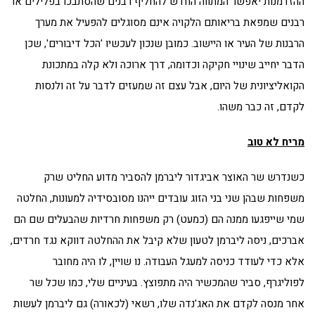
ההזדמנות יאפשר המתווה החדש להחליף רבנים שהסתבכו בפלילים או
רבנים שמפאת בריאותם הלקויה אינם מסוגלים להפעיל את מערך
הרבנות של העיר או היישוב. כמובן שנכון לעכשיו 'הכל דיבורים', שכן
הדבר יחייב שינויי חקיקה וכדומה, דרך ארוכה ולא קלה במתכונת
הקואליציונית של היום, אבל עצם זה שמעזים לדבר על זה ולנסות
לקדם, זה כבר משהו.
מריח לא טוב
כשנדרש שר האוצר אביגדור ליברמן להסביר מדוע החליט שרק
משפחות שבהן שני בני הזוג עובדים ייהנו מסובסידיה למעונות, החלטה
שמי שייפגעו ממנה הם (כמעט) רק משפחות חרדיות שהבעלים שם הם
אברכים, ניסה ליברמן לטעון שלא קיבל את ההחלטה דווקא נגד חרדים,
אלא כדי לעודד כניסה למעגל העבודה. נו שויין, לו היה מחובר
לפוליגרף, סביר שהמכשיר היה מתפוצץ. בעיניים שלי, כמו שכל שר
אחר מנסה לקדם את האג'נדה שלו, רשאי (לכאורה) גם ליברמן לעשות