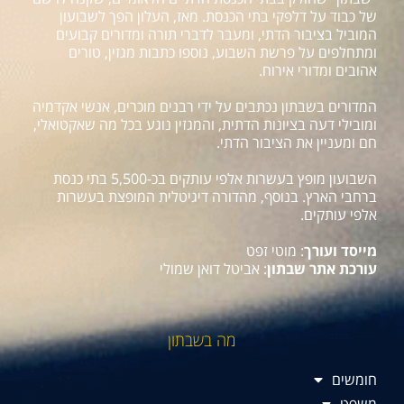
של כבוד על דלפקי בתי הכנסת. מאז, העלון הפך לשבועון
המוביל בציבור הדתי, ומעבר לדברי תורה ומדורים קבועים
ומתחלפים על פרשת השבוע, נוספו כתבות מגזין, טורים
אהובים ומדורי אירוח.
המדורים בשבתון נכתבים על ידי רבנים מוכרים, אנשי אקדמיה
ומובילי דעה בציונות הדתית, והמגזין נוגע בכל מה שאקטואלי,
חם ומעניין את הציבור הדתי.
השבועון מופץ בעשרות אלפי עותקים בכ-5,500 בתי כנסת
ברחבי הארץ. בנוסף, מהדורה דיגיטלית המופצת בעשרות
אלפי עותקים.
מייסד ועורך
: מוטי זפט
עורכת אתר שבתון
: אביטל דואן שמולי
מה בשבתון
חומשים
משפט