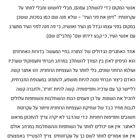
אנשי המקום כדי להשתלב עמהם, מבלי לחשוש ומבלי לוותר על
עקרונותיו: "'ויחן את פני העיר' – שלא חנה שם כמו בסכות, ששכן
במקום בפני עצמו נבדל מן העיר ואנשיה, כי פה חנה לפני העיר מתערב
עם אנשי העיר, כי קבע דירתו שם" (מלבי"ם שם).
אחד האתגרים הגדולים של 'התורה בחיי המעשה' בדורות האחרונים
הוא הניסיון לאזן בין הצורך להשתלב במרחב חברתי ותעסוקתי שערכיו
ועולמו הרוחני שונים, בלי לוותר על העצמיות הרוחנית. זהו אתגר קשה.
האדם כיצור חברתי נוטה להיות מושפע, להתמזג במעטפת החברתית,
ו'ליישר קו' עם ערכיה ותפיסותיה. קשה להיות 'חריג', ולחברה קשה
להכיל את השונות. על כן פעמים רבות ההשתלבות והשותפות עלולים
לגבות מחיר כבד של שחיקת העצמיות הרוחנית וויתור על עקרונות
חשובים ותפיסות רוחניות. כדי שהדבר לא יקרה צריך להתכונן מראש
לאתגר. אין אנו יכולים לוותר על השותפות וההשתלבות במרחב אולם
אין אנו אמורים לוותר לשם כך על עקרונותינו. צריך להצטייד באמצעים