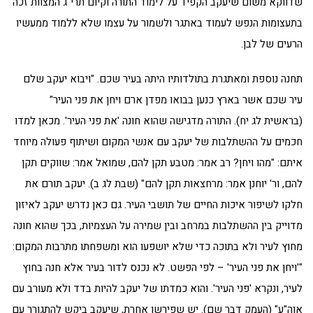
שדווקא משום שיעקב הקפיד על לימוד התורה וקיום תרי"ג המצוות זכה
בתעצומות הנפש לעמוד באתגר ולשמור על עצמו שלא ללמוד ממעשיו
הרעים של לבן.
תחנה נוספת ומאתגרת בתולדותיו היתה בעיר שכם. "ויבוא יעקב שלם
עיר שכם אשר בארץ כנען בבואו מפדן ארם ויחן את פני העיר"
(בראשית לג יח). התורה מדגישה שהוא חונה 'את פני העיר'. מכאן למדו
חכמים על ההשתלבות של יעקב עם אנשי המקום ושיתוף פעולה מיוחד
איתם: "מהו ויחן? רב אמר: מטבע תקן להם, שמואל אמר: שווקים תקן
להם, ור' יוחנן אמר: מרחצאות תקן להם" (שבת לג ב). יעקב תורם את
חלקו לשיפור איכות החיים של תושבי העיר. גם כאן נדרש יעקב לאיזון
מדוייק בין ההשתלבות במרחב ובין שמירה על העצמיות, בכך שהוא חונה
מחוץ לעיר ולא בתוכה כדי שלא יושפעו הוא ומשפחתו מתרבות המקום:
"'ויחן את פני העיר' – לפי הפשט. לא נכנס לדור בעיר אלא חנה בחוץ
לעיר, ונקרא 'פני העיר'. והוא כמדתו של יעקב להיות בדד ולא מעורב עם
אוה"ע" (העמק דבר שם). יש שפירשו אחרת, שיעקב ביקש להתגורר עם