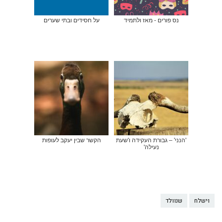
נס פורים - מאז ולתמיד
על חסידים ובתי שערים
'הנני' – גבורת העקידה ו'שעת
הקשר שבין יעקב לעופות
נעילה'
וישלח
שנוולד