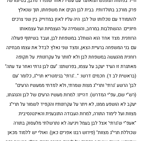
חייו. בפתחה המפגש המאתגר עם עשיו לאחר שנפרד מלבן, בסיומו של
פרק מורכב בתולדותיו. בבית לבן הקים את משפחתו, תוך שנאלץ
להתמודד עם נוכלותו של לבן. היה עליו לאזן במדוייק בין שני צרכים
חיוניים: ההשתלבות במרחב, והשמירה על העצמיות ועל עצמאותו
הרוחנית. מצד אחד הוא השתלב במשפחת לבן, ועבד בשיתוף פעולה
עם בני המשפחה ברעיית הצאן, ומצד שני נאלץ לבדל את עצמו מבחינה
רוחנית מהנעשה במשפחת לבן ולא לוותר על עקרונותיו. על תקופה
מאתגרת זו העיד יעקב על עצמו, בפרשתנו: "עם לבן גרתי ואחר עד עתה"
(בראשית לב ד). חכמים דרשו: "…'גרתי' בגימטריא תרי"ג, כלומר 'עם
לבן' הרשע 'גרתי' ותרי"ג מצות שמרתי, ולא למדתי ממעשיו הרעים"
(רש"י שם, עפ"י המדרש). דהיינו: למרות מעשיו הרעים של לבן והנהגתו,
יעקב לא הושפע ממנו, לא ויתר על עקרונותיו והקפיד לשמור על תרי"ג
מצוות ועל לימוד התורה, למרות העבודה התובענית והאינטנסיבית:
"אעפ"י ש'גרתי' אצל לבן בעמל ויגיעה לא נתרשלתי מלעסוק בתורה
שכוללת תרי"ג מצוות" (פירוש רבנו אפרים כאן). ואולי יש ללמוד מכאן