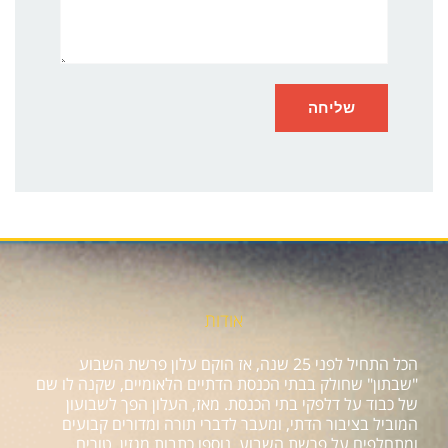
אודות
הכל התחיל לפני 25 שנה, אז הוקם עלון פרשת השבוע
"שבתון" שחולק בבתי הכנסת הדתיים הלאומיים, שקנה לו שם
של כבוד על דלפקי בתי הכנסת. מאז, העלון הפך לשבועון
המוביל בציבור הדתי, ומעבר לדברי תורה ומדורים קבועים
ומתחלפים על פרשת השבוע, נוספו כתבות מגזין, טורים