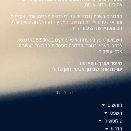
אהובים ומדורי אירוח.
המדורים בשבתון נכתבים על ידי רבנים מוכרים, אנשי אקדמיה
ומובילי דעה בציונות הדתית, והמגזין נוגע בכל מה שאקטואלי,
חם ומעניין את הציבור הדתי.
השבועון מופץ בעשרות אלפי עותקים בכ-5,500 בתי כנסת
ברחבי הארץ. בנוסף, מהדורה דיגיטלית המופצת בעשרות
אלפי עותקים.
מייסד ועורך
: מוטי זפט
עורכת אתר שבתון
: אביטל דואן שמולי
מה בשבתון
חומשים
משפט
פילוסופיה
מדרש