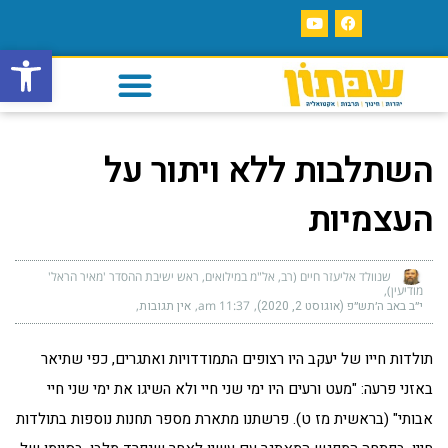
פתח סרגל
השתלבות ללא ויתור על
העצמיות
שנוולד אליעזר חיים (רב, אל"מ במילואים, ראש ישיבת ההסדר 'מאיר הראל'
מודיעין)
י״ב באב ה׳תש״פ (אוגוסט 2, 2020)
11:37 am
אין תגובות
תולדות חייו של יעקב היו רצופים התמודדויות ואתגרים, כפי שתיאר
באזני פרעה: "מעט ורעים היו ימי שני חיי ולא השיגו את ימי שני חיי
אבותי" (בראשית מז ט). פרשתנו מתארת מספר תחנות נוספות בתולדות