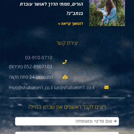
הורים, ממתי הדרך לאושר עוברת
בנתב"ג?
להמשך קריאה »
יצירת קשר
03-910-0710
052-8907103 (מכירות)
moti@shabaton1.co.il liat@shabaton1.co.il
רוצים לקבל ראשונים את שבתון במייל?