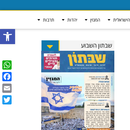
ישראלית
המגזין
יהדות
תרבות
פתח סרגל
שבתון השבוע
tsApp
ebook
Email
Twitter