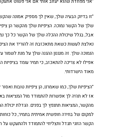
"אני מפחדת שהוא יעזוב אותי אם אני פשוט אתעקש 
"זו בדיוק הבעיה שלך, שאין לך מספיק אמונה שהקשר
שלך של הקשר נמוכה. הציפיות שלך מהקשר הן ציפיות
אבל, בגלל שיכולת ההכלה שלך של הקשר כל כך נמו
נאלצת לעשות כשאת מתאכזבת זה להוריד את הציפי
הנמוכה שלך. זה מנגנון ההגנה שלך על מנת לשמור 
אפילו לא צריכה להתאכזב, כי תמיר עומד בציפיות 
מאוד הישרדותי.
"הציפיות שלך, כמו שאמרנו, הן ציפיות טובות ואסור
אז לא תהיה לך אפשרות להתמודד מול המציאות באמ
מהקשר, המציאות תתנפץ לך בפנים. הגדלת יכולת ההכל
למקום של בחירה חופשית אמיתית בתמיר, כל כוחות 
הקשר הזוגי תגדל ותצליחי להתמודד ולהתעקש על הצ