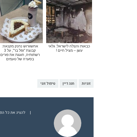
כבאות והצלה לישראל: גלאי
אחשוורוש נחנק מקנאה:
עשן – מציל חיים !
קבוצת "ופל בר", על 3
רשתותיה, חוגגת את פורים
בסערה של טעמים
זוגיות
חנה דיין
טיפול זוגי
|
להציג את כל הפו