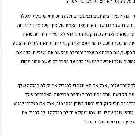
על זה, אני לא רוצה להתגרש", אמרה.
 יכול לעמוד בזעזועים ובמשברים ולזה התכוונתי שיכולת ההכלה
 טובות, מחברות, הן באות מצד האמת של איך קשר צריך להיבנות.
כה, שאת מאמינה שבהקשר הזוגי הוא לא יעמוד בזה, מה שאת
ות מהקשר כמעט לרמת אפס ואז הקשר יהיה מותאם ליכולת ההכלה
על הקשר, את מרמה את עצמך ומורידה מהקשר את הציפיות וככה את
הנמוכות שלך ואפשר להמשיך ככה עד הקבר. זה נעשה מתוך מקום
 לך לוותר עליהן, אבל אם לא תלמדי להגדיל את יכולת ההכלה שלך,
ת. כל פעם שתהיי מחוברת לציפיות הבריאות והאמיתיות שלך
ה זה טיפול נקודתי מאוד לעניין הזוגי הזה, אבל אם תצליחי להגיע
הנפש שלך יגדלו, יתעצמו וממילא יכולת ההכלה שלך להכיל את
יפיות הבריאות שלך בקשר".