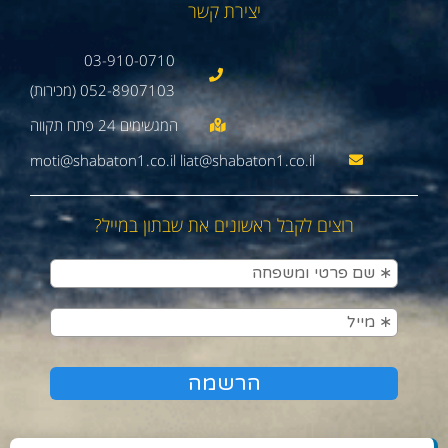
יצירת קשר
03-910-0710
052-8907103 (מכירות)
moti@shabaton1.co.il liat@shabaton1.co.il
רוצים לקבל ראשונים את שבתון במייל?