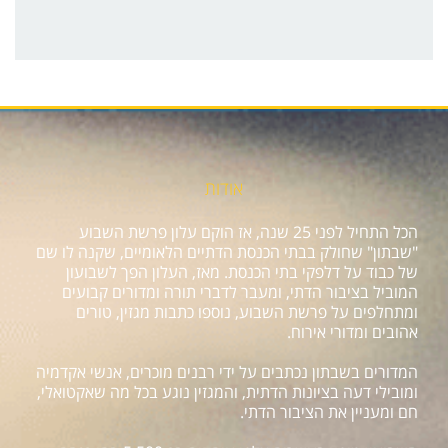
אודות
הכל התחיל לפני 25 שנה, אז הוקם עלון פרשת השבוע
"שבתון" שחולק בבתי הכנסת הדתיים הלאומיים, שקנה לו שם
של כבוד על דלפקי בתי הכנסת. מאז, העלון הפך לשבועון
המוביל בציבור הדתי, ומעבר לדברי תורה ומדורים קבועים
ומתחלפים על פרשת השבוע, נוספו כתבות מגזין, טורים
אהובים ומדורי אירוח.
המדורים בשבתון נכתבים על ידי רבנים מוכרים, אנשי אקדמיה
ומובילי דעה בציונות הדתית, והמגזין נוגע בכל מה שאקטואלי,
חם ומעניין את הציבור הדתי.