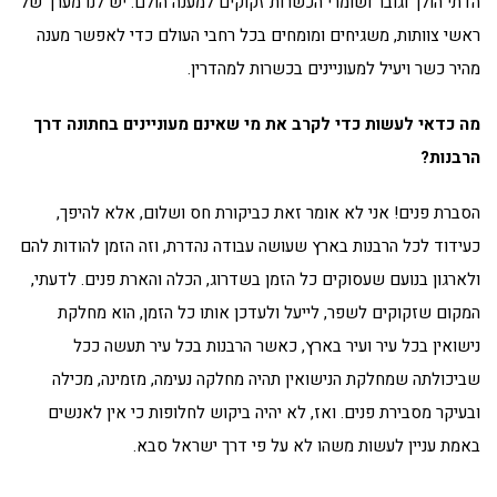
הדתי הולך וגובר ושומרי הכשרות זקוקים למענה הולם. יש לנו מערך של
ראשי צוותות, משגיחים ומומחים בכל רחבי העולם כדי לאפשר מענה
מהיר כשר ויעיל למעוניינים בכשרות למהדרין.
מה כדאי לעשות כדי לקרב את מי שאינם מעוניינים בחתונה דרך
הרבנות?
הסברת פנים! אני לא אומר זאת כביקורת חס ושלום, אלא להיפך,
כעידוד לכל הרבנות בארץ שעושה עבודה נהדרת, וזה הזמן להודות להם
ולארגון בנועם שעסוקים כל הזמן בשדרוג, הכלה והארת פנים. לדעתי,
המקום שזקוקים לשפר, לייעל ולעדכן אותו כל הזמן, הוא מחלקת
נישואין בכל עיר ועיר בארץ, כאשר הרבנות בכל עיר תעשה ככל
שביכולתה שמחלקת הנישואין תהיה מחלקה נעימה, מזמינה, מכילה
ובעיקר מסבירת פנים. ואז, לא יהיה ביקוש לחלופות כי אין לאנשים
באמת עניין לעשות משהו לא על פי דרך ישראל סבא.