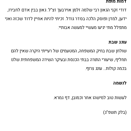
דמות מופת
דודי זקני הגאון רבי שלמה זלמן אוירבעך זצ"ל. גאון בבין אדם לחבירו,
ידען, למדן ופוסק הלכה בסדר גודל. זכיתי להיות אחיין לדוד שכזה ואני
מתפלל מתי יגיעו מעשיי למעשה אבותיי.
עונג שבת
שולחן שבת בחיק המשפחה, המטעמים של רעייתי היקרה שאין להם
תחליף, שיעורי התורה בבתי הכנסת ובעיקר השירה המשפחתית שלנו
בכמה קולות… עונג צרוף.
לנשמה
לעשות טוב למישהו אחר וכמובן, דף גמרא.
(בלק תשפ"ג)