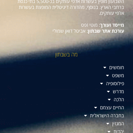
השבועון מופץ בעשרות אלפי עותקים בכ-5,500 בתי כנסת
ברחבי הארץ. בנוסף, מהדורה דיגיטלית המופצת בעשרות
אלפי עותקים.
מייסד ועורך
: מוטי זפט
עורכת אתר שבתון
: אביטל דואן שמולי
מה בשבתון
חומשים
משפט
פילוסופיה
מדרש
הלכה
החיים עצמם
בחברה הישראלית
המגזין
יהדות