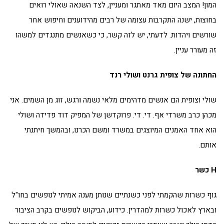
המון! המצב היום מאד מאתגר ומעניין, לצד השנאה שאולי רואים
בחוצות, ישנה התקרבות עצומה של רבים מהידוענים וחיפוש אחר
שורשים ויהדות. לדעתי, יש לזה קשר, כי כשאנשים מתנגדים למשהו
זה מעורר עניין.
החתונה של צופית גרנט ושולי רנד
שולי וצופית הם אנשים מדהימים מלאי נשמה ורגש, זוג מן השמים. אני
מכהן כרב משרדי אף. די. די. פרוקדשן של המפיק דוד פדידה ושולי
הוא אחד האמנים המיוצגים במשרד ומשם הכרנו, ובהמשך חיתנתי
אותם.
H
כשר
גוף כשרות שהקמתי לפני כשנתיים שנותן מענה אמיתי לנופשים בחו"ל
ובארץ לאכול כשרות למהדרין. כידוע, הביקוש לנופשים בקרב הציבור