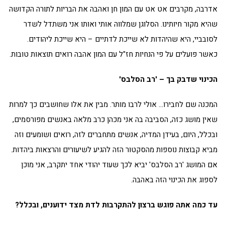
אדרבה, מקרבים אט אט עם המון חן ואהבה את הבריות לתורה הקדושה
שהיא מקור חיותינו. הסלוגן שמלווה אותי ואותו אני משתדל לשדר
לסובביי, היא שהיהדות לא שייכת לדתיים – היא שייכת ליהודים.
כאשר פועלים על פי הנחיות חז"ל עם המון אהבה רואים תוצאות טובות.
הכינוי שדבק בך – 'רב הסלבס'
המכנה שם לחבירו… אולי לרבו מותר. מבין את אלו שחושבים כך למרות
שאין מושג כזה, הסביבה בה אני מכהן כרב מלאה באנשים מפורסמים,
ובכלל, היום, בעידן המדיה, אנשים מתחברים לזה, רואים ושומעים וזה
מביא קבוצות נוספות מהסקטור הזה להגיע לשיעורים והרצאות ביהדות.
אם המושג 'רב הסלבס' יביא לכך שעוד יהודי אחד יתקרב, אני מוכן
לספוג את הכינוי הזה באהבה.
עד כמה אתה פוגש ברצון להתקרבות לדת מצד ידוענים, ובכלל?