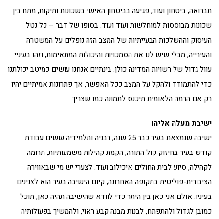
תברואה, ביטחון ועוד, פגיעה בביטחון האישי בשכונות ותיקות, מתח בין
שכונות מבוססות למוחלשות ועוד ועוד. בסופו של דבר – כל נטל
העיסוק וההשלכות הבעייתיות של המצב הזה נופלים על המשטרה
והעירייה, מבלי שיש לנו את הסמכויות והיכולות המתאימות, וזהו בעיניי
עוול גדול של רשויות המדינה כולן. בינתיים אנחנו עושים כמיטב יכולתנו
כדי להתמודד ולהקל על המצב ככל האפשר, אך פתרונות אמיתיים יהיו
רק אם הרמה הלאומית תיכנס לתמונה כמו שצריך.
ישיבת מעלה אליהו
ישיבה שנמצאת בעיר כבר 25 שנה, רבניה ותלמידיה עושים עבודת
קודש בעיר בחיזוק קול התורה, הקמת קהילות משמעותיות, תרומה
לקהילה, סיוע לבית החולים איכילוב ועוד. לצערי יש מי שבאווירה
הציבורית-פוליטית בתקופה האחרונה, קיום הישיבה בעיר הוא לצנינים
בעיניו. אולם אני כאן בין היתר כדי לוודא שהישיבה תהיה כאן, תוכל
כמובן לגדול ולהתפתח, לבנות מבנה קבע ראוי, ולהמשיך בפעולותיה