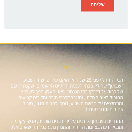
אודות
הכל התחיל לפני 25 שנה, אז הוקם עלון פרשת השבוע
"שבתון" שחולק בבתי הכנסת הדתיים הלאומיים, שקנה לו שם
של כבוד על דלפקי בתי הכנסת. מאז, העלון הפך לשבועון
המוביל בציבור הדתי, ומעבר לדברי תורה ומדורים קבועים
ומתחלפים על פרשת השבוע, נוספו כתבות מגזין, טורים
אהובים ומדורי אירוח.
המדורים בשבתון נכתבים על ידי רבנים מוכרים, אנשי אקדמיה
ומובילי דעה בציונות הדתית, והמגזין נוגע בכל מה שאקטואלי,