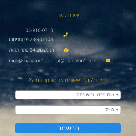
יצירת קשר
03-910-0710
052-8907103 (מכירות)
moti@shabaton1.co.il liat@shabaton1.co.il
רוצים לקבל ראשונים את שבתון במייל?