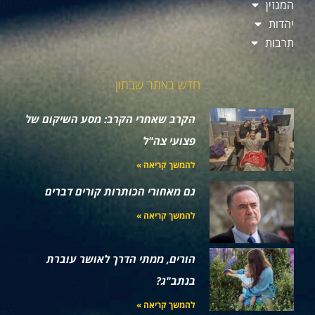
המגזין
יהדות
תרבות
חדש באתר שבתון
הקרב שאחרי הקרב: מסע השיקום של
פצועי צה"ל
להמשך קריאה »
גם מאחורי הכותרות קורים דברים
להמשך קריאה »
הורים, ממתי הדרך לאושר עוברת
בנתב"ג?
להמשך קריאה »