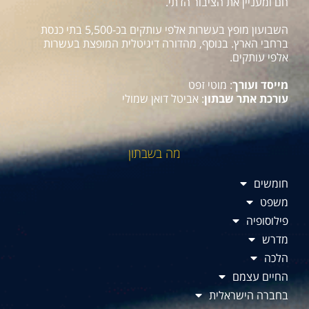
חם ומעניין את הציבור הדתי.
השבועון מופץ בעשרות אלפי עותקים בכ-5,500 בתי כנסת
ברחבי הארץ. בנוסף, מהדורה דיגיטלית המופצת בעשרות
אלפי עותקים.
מייסד ועורך
: מוטי זפט
עורכת אתר שבתון
: אביטל דואן שמולי
מה בשבתון
חומשים
משפט
פילוסופיה
מדרש
הלכה
החיים עצמם
בחברה הישראלית