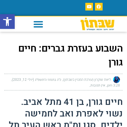
פתח סרגל
השבוע בעזרת גברים: חיים
גורן
ליאת שוקרון (עורכת המגזין בשבתון)
כ״ג בתמוז ה׳תשפ״ג (יולי 12, 2023)
3:28 pm
אין תגובות
חיים גורן, בן 41 מתל אביב.
נשוי לאפרת ואב לחמישה
ילדים. סגן ומ"מ ראש העיר תל