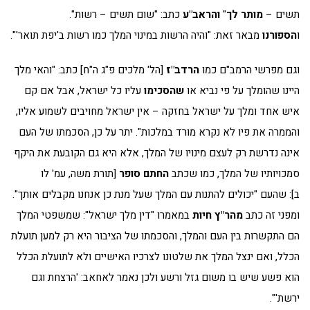
תשים –
מותר לך
"
והראב"ע
כתב: "שום תשים – רשות".
ו
הספורנו
מבאר זאת: "והיה הרשות במינוי המלך כמו רשות ב'יפת תואר'".
וגם מפרשי הרמב"ם כמו
הרדב"ז
[הל' מלכים פ"ג ה"ח] כתב: "והאי מלך
היינו שהומלך על פי נביא או
שהסכימו
עליו כל ישראל, אבל אם קם
איש אחד ומלך על ישראל בחזקה – אין ישראל מחויבים לשמוע אליו,
והממרה את פיו לא נקרא מורד במלכות". יתר על כן, הסכמתו של העם
אינה נדרשת רק לעצם מינויו של המלך, אלא היא גם הקובעת את היקף
סמכויותיו של המלך, כמו שכתב
החתם סופר
[תורת משה, עמ' לו
ב]: שהעם "יכולים להתנות עם המלך שעל מנת כן אנחנו מקבלים אותך".
ומפני זה כתב
מהר"ץ חיות
במאמרו "דין מלך ישראל": שמשפטי המלך
הם התקשרות בין העם והמלך, והסכמתו של הציבור היא רק למען תועלת
הכלל, ואם ינצל המלך את שלטונו לצרכיו האישיים ולא לתועלת הכלל
הוא פשע שיש בו משום גזל ורשע ולכן נאמר לאחאב: 'הרצחת וגם
ירשת'".