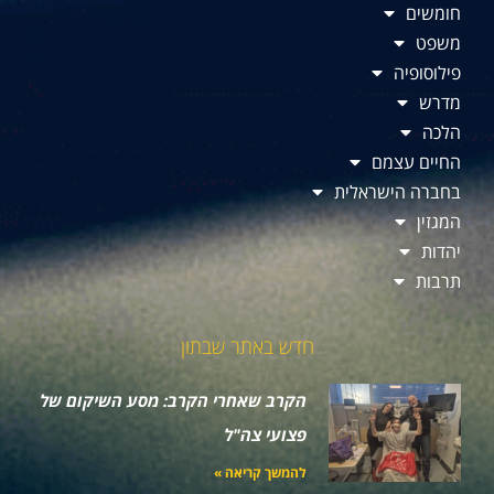
חומשים
משפט
פילוסופיה
מדרש
הלכה
החיים עצמם
בחברה הישראלית
המגזין
יהדות
תרבות
חדש באתר שבתון
הקרב שאחרי הקרב: מסע השיקום של
פצועי צה"ל
להמשך קריאה »