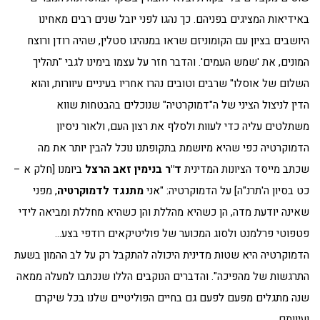
באידיאות המציגים בפניהם. כך נהגו לפני יובל שנים רבים מאחינו
היושבים בציון עם הקומוניזם שראו במנהיגו סטלין, שהיה רודן ורוצח
המונים, את 'שמש העמים'. והדבר חזר על עצמו בימינו לגבי "תהליך
השלום של אוסלו" שרבים וטובים נהרו אחריו בעיניים עיוורות, והוא
הדין לניצול הציני של ה"דמוקרטיה" שנוכלים בהבטחות שווא
משתלטים עליה כדי לעוות ולסלף את רצון העם, ולאור ניסיון
הדמוקרטיה כפי שהיא מיושמת בתקופתנו נוכל להבין יותר את מה
שכתב מייסד הציונות המדינית
ד"ר בנימין זאב הרצל
ביומנו [חלק א –
כט בסיון ה'תרנ"ה] על הדמוקרטיה: "אני
מתנגד לדמוקרטיה
, מפני
שאינה יודעת מדה, הן כשהיא מהללת והן כשהיא מחללת ומביאה לידי
פטפוטי פרלמנט ולסוג המכוער של פוליטיקאים רודפי בצע…
הדמוקרטיה היא שטות מדינית היכולה להתקבל רק על לב ההמון בשעת
התרגשות של מהפיכה". והדברים הנוקבים הללו שנכתבו למעלה ממאה
שנה מתגלים מפעם לפעם גם בחיים הפוליטיים שלנו בכל שיקרם
ועיוותם.