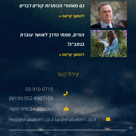
גם מאחורי הכותרות קורים דברים
להמשך קריאה »
הורים, ממתי הדרך לאושר עוברת
בנתב"ג?
להמשך קריאה »
יצירת קשר
03-910-0710
052-8907103 (מכירות)
moti@shabaton1.co.il liat@shabaton1.co.il