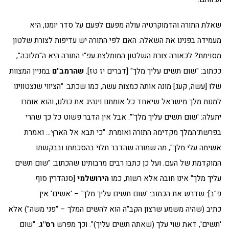
שאלת התורה והדמוקרטיה עולה מפעם לפעם על סדר יומנו, היא
מעמידה בפנינו את השאלה: האם לפי התורה יש עדיפות לצורת שלטון
מסוימת? לכאורה צורת השלטון המומלצת עפ"י התורה היא ה"מלוכה",
ככתוב: "שום תשים עליך מלך" [דברים יז טז].
שהרמב"ם
במניין המצוות
שלו [עשה, קעג] מונה אותה כמצות עשה, כמו שכתב: "הציווי שנצטווינו
למנות מלך מישראל שיאחד כל אומתנו וינהיג את כולנו, והוא אומרו
יתעלה: 'שום תשים עליך מלך'". אבל אין הדבר פשוט כל כך שהרי
בפרשת־המלך מקדימה התורה ואומרת: "כי תבא אל הארץ… ואמרת
אשימה עלי מלך", מה שמורה שהדבר תלוי בהסכמתו ובבקשתו
המוקדמת של העם. ועל כן כתבו רבים מרבותינו שהכתוב: "שום תשים
עליך מלך" אינו חובה אלא רשות, כמו
הירושלמי
[סנהדרין סוף
פ"ב]: שדרש את הכתוב: 'שום תשים עליך מלך' – 'אשים' אין
כתיב (שהיה משמע שרצון הקב"ה הוא להשים המלך – "פני משה") אלא
'תשים', דאת שוי עלך (שאתה תשים עליך)". וכך מפרש
רס"ג
: "שום