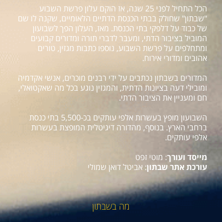
הכל התחיל לפני 25 שנה, אז הוקם עלון פרשת השבוע
"שבתון" שחולק בבתי הכנסת הדתיים הלאומיים, שקנה לו שם
של כבוד על דלפקי בתי הכנסת. מאז, העלון הפך לשבועון
המוביל בציבור הדתי, ומעבר לדברי תורה ומדורים קבועים
ומתחלפים על פרשת השבוע, נוספו כתבות מגזין, טורים
אהובים ומדורי אירוח.
המדורים בשבתון נכתבים על ידי רבנים מוכרים, אנשי אקדמיה
ומובילי דעה בציונות הדתית, והמגזין נוגע בכל מה שאקטואלי,
חם ומעניין את הציבור הדתי.
השבועון מופץ בעשרות אלפי עותקים בכ-5,500 בתי כנסת
ברחבי הארץ. בנוסף, מהדורה דיגיטלית המופצת בעשרות
אלפי עותקים.
מייסד ועורך
: מוטי זפט
עורכת אתר שבתון
: אביטל דואן שמולי
מה בשבתון