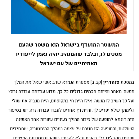
המשטר המועדף בישראל הוא משטר שהעם
מסכים לו, ובלבד שהמנהיג יהיה נאמן לייעודיו
האמיתיים של עם ישראל
במסכת
סנהדרין
[קב ב] מספרת הגמרא שרב אשי שאל את המלך
מנשה: מאחר והייתם חכמים גדולים כל כך, מדוע עבדתם עבודה זרה?
ועל כך השיב לו מנשה: אילו היית חי בתקופתנו, היית מגביה את שולי
גלימתך שלא יפריע לך, והיית רץ אחרינו לעבוד עבודה זרה. יש בסיפור
הזה דוגמא לתופעה של ציבור ההולך בעיניים עיוורות אחר האופנה
השולטת, והתופעה הזו חוזרת על עצמה במהלך ההיסטוריה, שחסידים
שוטים מקבלים בלי בקורת ובלא להבחין בשקר ובחסרונות המצויים