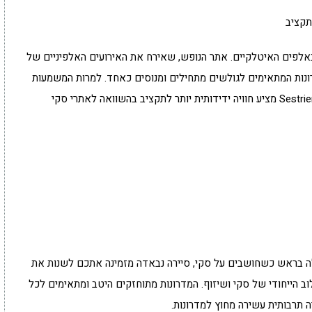
תקציב
אלפים האיטלקיים. אתר הנופש, שאירח את האירועים האלפיניים של
רינו ב-2006, מכיל מגוון מדרונות המתאימים לגולשים מתחילים ומנוסים כאחד. למרות המשמעות
ההיסטורית ושורה של מתקנים מהשורה הראשונה, Sestriere מציע חוויה ידידותית יותר לתקציב בהשוואה לאתרי סקי
ה בראש כשחושבים על סקי, סיירה נבאדה מזמינה אתכם לשנות את
 הייחודי של סקי ושיזוף. המדרונות מתוחזקים היטב ומתאימים לכל
ה תרבותית עשירה מחוץ למדרונות.