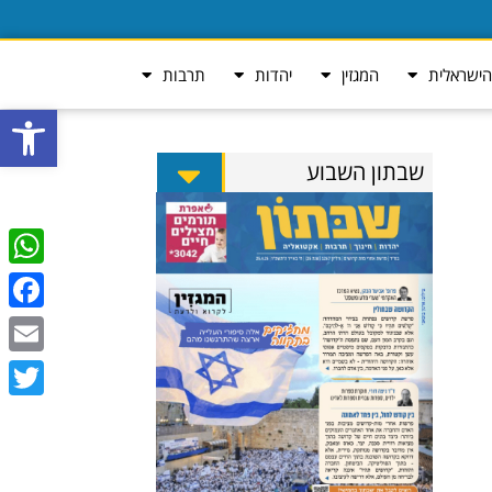
ישראלית
המגזין
יהדות
תרבות
פתח סרגל
שבתון השבוע
tsApp
ebook
Email
Twitter