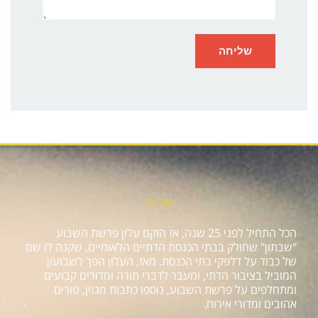
אודות
הכל התחיל לפני 25 שנה, אז הוקם עלון פרשת השבוע
"שבתון" שחולק בבתי הכנסת הדתיים הלאומיים, שקנה לו שם
של כבוד על דלפקי בתי הכנסת. מאז, העלון הפך לשבועון
המוביל בציבור הדתי, ומעבר לדברי תורה ומדורים קבועים
ומתחלפים על פרשת השבוע, נוספו כתבות מגזין, טורים
אהובים ומדורי אירוח.