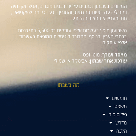
המדורים בשבתון נכתבים על ידי רבנים מוכרים, אנשי אקדמיה
ומובילי דעה בציונות הדתית, והמגזין נוגע בכל מה שאקטואלי,
חם ומעניין את הציבור הדתי.
השבועון מופץ בעשרות אלפי עותקים בכ-5,500 בתי כנסת
ברחבי הארץ. בנוסף, מהדורה דיגיטלית המופצת בעשרות
אלפי עותקים.
מייסד ועורך
: מוטי זפט
עורכת אתר שבתון
: אביטל דואן שמולי
מה בשבתון
חומשים
משפט
פילוסופיה
מדרש
הלכה