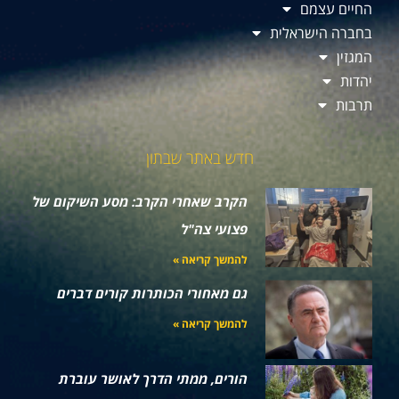
החיים עצמם
בחברה הישראלית
המגזין
יהדות
תרבות
חדש באתר שבתון
הקרב שאחרי הקרב: מסע השיקום של
פצועי צה"ל
להמשך קריאה »
גם מאחורי הכותרות קורים דברים
להמשך קריאה »
הורים, ממתי הדרך לאושר עוברת