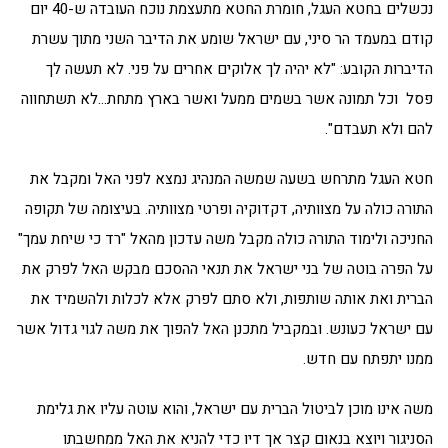
נכשלים בחטא העגל, חומרת החטא מתעצמת נוכח העובדה ש-40 יום
קודם במעמד הר סיני, עם ישראל שומע את הדיבר השני מתוך עשרת
הדיברות הקובע: "לא יהיה לך אלוקים אחרים על פני. לא תעשה לך
פסל וכל תמונה אשר בשמים ממעל ואשר בארץ מתחת…לא תשתחווה
להם ולא תעבדם".
חטא העגל מתרחש בשעה שמשה המנהיג נמצא לפני האל ומקבל את
התורה כולה על מצוותיה, דקדוקיה ופרטי מצוותיה. בעיצומה של תקופה
החניכה ולימוד התורה כולה מקבל משה עדכון מהאל "רד כי שיחת עמך"
על הפרה בוטה של בני ישראל את תנאי ההסכם מבקש האל לפרק את
הברית ואת אותה שותפות, ולא סתם לפרק אלא לכלות ולהשמיד את
עם ישראל כעונש. ובמקביל מתכנן האל להפוך את משה לגוי גדול אשר
ממנו יתפתח עם חדש.
משה אינו מוכן לביטול הברית עם ישראל, והוא עוטה עליו את גלימת
הסניגור ויוצא בנאום קצר אך דיו כדי להניא את האל ממחשבתו