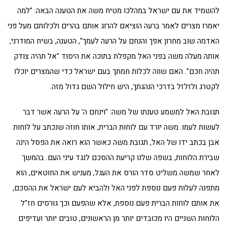
להשמיד את עם ישראל במהלכו מטיח משה את הטענה הבאה: "למה
יאמרו מצרים לאמר ברעה הוציאם להרוג אותם בהרים ולכלותם מעל פני
האדמה שוב מחרון אפך והנחם על הרעה לעמך", הטענה, בשיח המודרני,
אותה מעלה משה בפני האל מקפלת בתוכה את היסוד "אל תהיה צודק
תהיה חכם". האם שווה לכלות חמתך בעם ישראל כדי שהמצרים יוכלו
לקטרג ולזלזל בדרכי הנהגתך, היש חילול השם גדול מזה.
תגובת האל למשמע טענתו של משה: "וינחם ה' על הרעה אשר דבר
לעשות לעמו. משה יורד עם לוחות הברית, אותו חוזה שנכתב על לוחות
אבן בכתב ידו של האל, תגובת משה כאשר הוא רואה את הפסל הינה
שבירת הלוחות, בשפה שלנו קריעת ההסכם לנגד עיני העם. בהמשך
לאחר שמשה משליט סדר הורס את העגל, מעניש את החוטאים, הוא
מתפנה לעלות פעם נוספת לפני האל ולהביא לעם ישראל את ההסכם,
את אותם לוחות הברית פעם נוספת, אלא שהפעם וכך גורסים חז"ל
הלוחות השניים היו מכובדים יותר מן הראשונים, טובים יותר ועדיפים