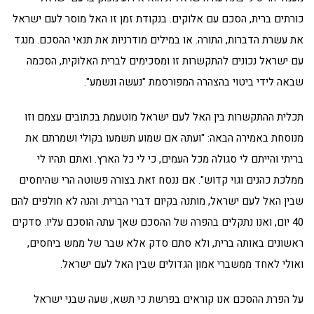
כורתים ברית, הסכם עם אלוקים. בנקודת זמן זו האל מוסר לעם ישראל
את עשרת הדברות, התורה. או במילים מודרניות את תנאי ההסכם. מנגד
עם ישראל נכונים להתקשרות זו ומסכימים לברית האלוקית, הסכמה
שבאה לידי ביטוי בהצהרה המפורסמת "נעשה ונשמע".
תכלית ההתקשרות בין האל לעם ישראל מוטעמת בכתובים עצמם וזו
מנוסחת באמירה הבאה: "ועתה אם שמוע תשמעו בקולי ושמרתם את
בריתי והייתם לי סגולה מכל העמים, כי לי כל הארץ. ואתם תהיו לי
ממלכת כהנים וגוי קדוש". אם ננסח זאת בצורה פשוטה הרי שהיחסים
שבין האל לעם ישראל, מותנה בקיום דברי הברית. והנה לא חולפים להם
40 יום, ואנו נתקלים בהפרה של ההסכם שאך עתה הוסכם עליו. סדקים
ראשונים באותה ברית, ולא סתם סדק אלא שבר של ממש ביחסים,
ואולי לאחד ממשברי אמון הגדולים שבין האל לעם ישראל.
על הפרת ההסכם אנו קוראים בפרשת כי תשא, שעה שבני ישראל