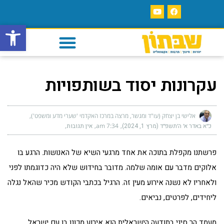
פתח סרגל
עקרונות יסוד בשותפויות
אלישי בן יצחק (עו"ד ומגשר, מרצה במרכז האקדמי 'שערי מדע ומשפט')
כ״א באדר א׳ ה׳תשפ״ד (מרץ 1, 2024)
7:34 am
אין תגובות
פרשתנו מקפלת בתוכה את אחד מרגעי השיא של האנושות. הרגע בו
אלוקים מדבר עם אומה שלמה. מדובר בחידוש שלא היה כדוגמתו לפני
ולאחריו לא נשנה אירוע מעין זה. הרגיל בכתבי הקודש מכיר שהאל נגלה
ליחידים, לפרטים, נביאים.
מעמד הר סיני בתודעה הישראלית הוא אירוע מכונן בו עם ישראל