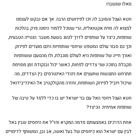
מאלו שנשברו.
חטא העגל והסובב לה זכו לפירושים הרבה. אך אם נבקש לעצמנו
למצוא לה זווית אקטואלית, הרי שנוכל ללמוד הימנה פרק בהלכות
שותפות, כיצד על שותפים לדרך לנהוג בשעת משבר. הנטייה הטבעית,
וכך גם סבור עולם המשפט שיחסי שותפויות הינם מועדים לפירוק.
ואורך חייה של שותפות היא לעולם מוגבלת, ולו מהטעם ששותפות
מקבלת בתוכה שני צדדים לפחות, כאשר יכול ובנקודת זמן מסוימת
תתרחש התנגשות שתעצים את ניגודי האינטרסים בין הצדדים, מה
שיכול ויוביל לפירוק השותפות, וחזרה מהקולקטיב אל האינדיבידואל.
חטא העגל ויחסי האל עם בני ישראל יש בו כדי ללמד על טיבה של
שותפות אמיתית. הכיצד?
אחת הדרכים באמצעותם מדמה המקרא וחז"ל את היחסים שבין באל
לבין עם ישראל הוא כיחסים של בעל ואשה, אב ובן, המשותף לדימויים