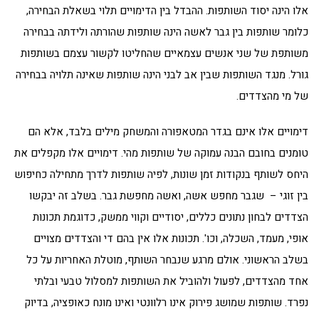
אלו הינה יסוד השותפות. ההבדל בין הדימויים תלוי בשאלת הבחירה,
כלומר שותפות בין גבר לאשה הינה שותפות שהורתה ולידתה בבחירה
משותפת של שני אנשים עצמאיים שהחליטו לקשור עצמם בשותפות
גורל. מנגד השותפות שבין אב לבני הינה שותפות שאינה תלויה בבחירה
של מי מהצדדים.
דימויים אלו אינם בגדר המטאפורה והמשחק מילים בלבד, אלא הם
טומנים בחובם הבנה עמוקה של שותפות מהי. דימויים אלו מקפלים את
היחס לשותף בנקודות זמן שונות, לפיה שותפות לדרך מתחילה כחיפוש
בין זוגי – שגבר מחפש אשה, ואשה מחפשת גבר. בשלב זה יבקשו
הצדדים לבחון נתונים כללים, יסודיים וקווי ממשק, כדוגמת תכונות
אופי, מעמד, השכלה, וכו'. תכונות אלו אין בהם די והצדדים מצויים
בשלב הראשוני. אולם מרגע שנבחר השותף, מוטלת האחריות על כל
אחד מהצדדים, לפעול ולהוביל את השותפות למסלול טבעי ובלתי
נפרד. שותפות שמושג פירוק אינו רלוונטי ואינו מונח כאופציה, בדיוק