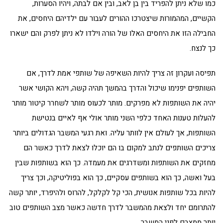
כמו שלא ניתן להפריד בין בן לאב, ובין אם לבתה, ויהיו הסערות,
הקשיים, המהמורות שיצטרכו ההורים לעבור עם ילדיהם היחסים, את
החבילה הזו את היחסים האלו של הורה וילדו לא ניתן לפרק והם ישארו
כך לנצח.
תפיסה ועקרון זה צריך להיות השאיפה של שותפי אמת לדרך, אם
השותפים יפנימו שיכול והדרך בהמשך תהיה קשה, ויהא הקושי אשר
יהיה את השותפות לא מפרקים. מותר לכעוס מותר לשחרר קיטור מותר
להעלות טענות האחד כלפי השני מותר אולי אף לאיים בנטישת
השותפות, אך לעולם אין לוותר עליה. ואת רגעי המשבר הגדולים ביותר
צריכים השותפים לנתב למקום בו הם יוכלו לצאת לדרך כאשר הם
מחזקים את השותפות ומשדרגים את מעמדה. כך הוא בשותפות שבין
בעל ואשה, כך הוא בשותפים עסקיים, כך הוא בפוליטיקה, וכך צריך
להיות בכל שותפות אנושית, הכי קל לקלקל, להרוס ולהיפרד, יותר קשה
להתרומם יחד ולצאת מהמשבר לדרך חדשה כאשר מצב השותפים טוב
יותר ממצבם לפני המשבר.