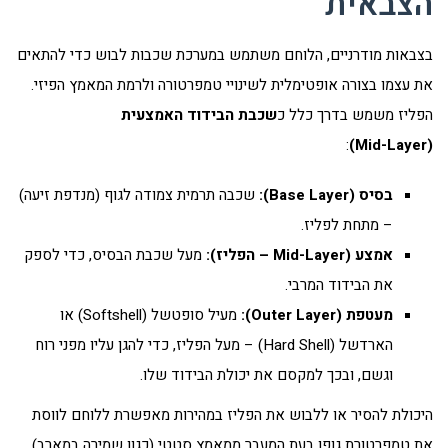
הצבאית
בצבאות מודרניים, הלוחם משתמש במערכת שכבות לבוש כדי להתאים
את עצמו בצורה אופטימלית לשינויי טמפרטורה ולרמת המאמץ הפיזי.
הפליז משמש בדרך כלל כ
שכבת הבידוד האמצעית
:
)
Mid-Layer
(
בסיס (
Base Layer
):
שכבה תרמית צמודה לגוף (מנדפת זיעה)
– מתחת לפליז.
אמצע (
Mid-Layer
– הפליז):
מעל שכבת הבסיס, כדי לספק
את הבידוד המרבי.
מעטפת (
Outer Layer
):
מעיל סופטשל (Softshell) או
הארדשל (Hard Shell) – מעל הפליז, כדי להגן עליו מפני רוח
וגשם, ובכך למקסם את יכולת הבידוד שלו.
היכולת להסיר או ללבוש את הפליז במהירות מאפשרת ללוחם לווסת
את טמפרטורת גופו בעת המעבר ממאמץ סטטי (כגון שמירה במארב)