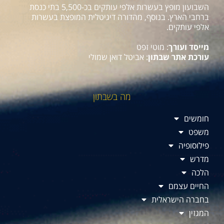
השבועון מופץ בעשרות אלפי עותקים בכ-5,500 בתי כנסת
ברחבי הארץ. בנוסף, מהדורה דיגיטלית המופצת בעשרות
אלפי עותקים.
מייסד ועורך
: מוטי זפט
עורכת אתר שבתון
: אביטל דואן שמולי
מה בשבתון
חומשים
משפט
פילוסופיה
מדרש
הלכה
החיים עצמם
בחברה הישראלית
המגזין