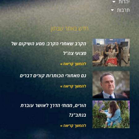
יהדות
תרבות
חדש באתר שבתון
הקרב שאחרי הקרב: מסע השיקום של
פצועי צה"ל
להמשך קריאה »
גם מאחורי הכותרות קורים דברים
להמשך קריאה »
הורים, ממתי הדרך לאושר עוברת
בנתב"ג?
להמשך קריאה »