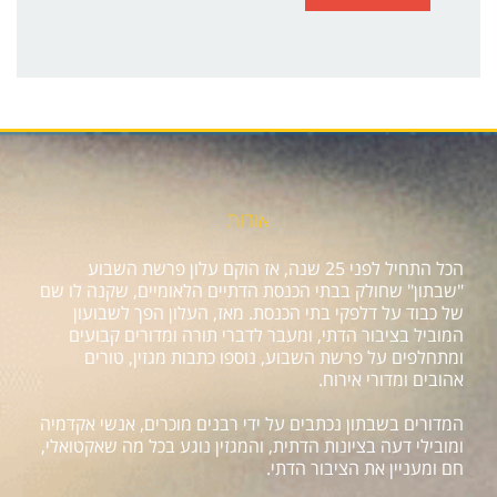
אודות
הכל התחיל לפני 25 שנה, אז הוקם עלון פרשת השבוע
"שבתון" שחולק בבתי הכנסת הדתיים הלאומיים, שקנה לו שם
של כבוד על דלפקי בתי הכנסת. מאז, העלון הפך לשבועון
המוביל בציבור הדתי, ומעבר לדברי תורה ומדורים קבועים
ומתחלפים על פרשת השבוע, נוספו כתבות מגזין, טורים
אהובים ומדורי אירוח.
המדורים בשבתון נכתבים על ידי רבנים מוכרים, אנשי אקדמיה
ומובילי דעה בציונות הדתית, והמגזין נוגע בכל מה שאקטואלי,
חם ומעניין את הציבור הדתי.