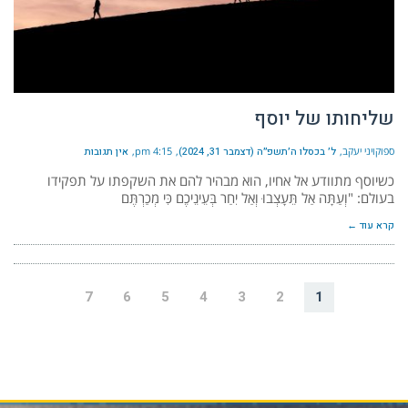
שליחותו של יוסף
ספוקויני יעקב
ל׳ בכסלו ה׳תשפ״ה (דצמבר 31, 2024)
4:15 pm
אין תגובות
כשיוסף מתוודע אל אחיו, הוא מבהיר להם את השקפתו על תפקידו
בעולם: "וְעַתָּה אַל תֵּעָצְבוּ וְאַל יִחַר בְּעֵינֵיכֶם כִּי מְכַרְתֶּם
קרא עוד ←
7
6
5
4
3
2
1