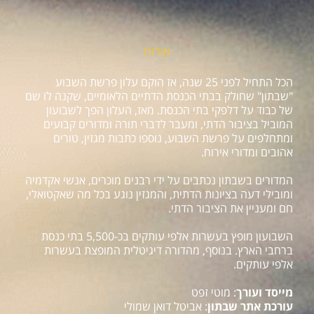
אודות
הכל התחיל לפני 25 שנה, אז הוקם עלון פרשת השבוע
"שבתון" שחולק בבתי הכנסת הדתיים הלאומיים, שקנה לו שם
של כבוד על דלפקי בתי הכנסת. מאז, העלון הפך לשבועון
המוביל בציבור הדתי, ומעבר לדברי תורה ומדורים קבועים
ומתחלפים על פרשת השבוע, נוספו כתבות מגזין, טורים
אהובים ומדורי אירוח.
המדורים בשבתון נכתבים על ידי רבנים מוכרים, אנשי אקדמיה
ומובילי דעה בציונות הדתית, והמגזין נוגע בכל מה שאקטואלי,
חם ומעניין את הציבור הדתי.
השבועון מופץ בעשרות אלפי עותקים בכ-5,500 בתי כנסת
ברחבי הארץ. בנוסף, מהדורה דיגיטלית המופצת בעשרות
אלפי עותקים.
מייסד ועורך
: מוטי זפט
עורכת אתר שבתון
: אביטל דואן שמולי