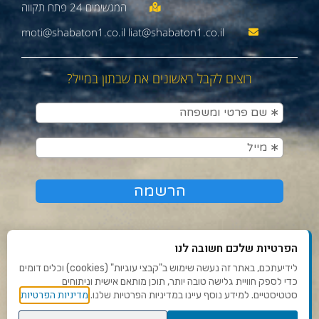
moti@shabaton1.co.il liat@shabaton1.co.il
רוצים לקבל ראשונים את שבתון במייל?
הפרטיות שלכם חשובה לנו
לידיעתכם, באתר זה נעשה שימוש ב"קבצי עוגיות" (cookies) וכלים דומים
כדי לספק חוויית גלישה טובה יותר, תוכן מותאם אישית וניתוחים
תנאי שימוש ומדיניות פרטיות
מדיניות הפרטיות
סטטיסטיים. למידע נוסף עיינו במדיניות הפרטיות שלנו.
פנו אלינו