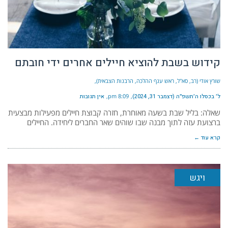
קידוש בשבת להוציא חיילים אחרים ידי חובתם
שורץ אודי (רב, סא"ל, ראש ענף ההלכה, הרבנות הצבאית)
ל׳ בכסלו ה׳תשפ״ה (דצמבר 31, 2024)
8:09 pm
אין תגובות
שאלה: בליל שבת בשעה מאוחרת, חזרה קבוצת חיילים מפעילות מבצעית
ברצועת עזה לתוך מבנה שבו שוהים שאר החברים ליחידה. החיילים
קרא עוד ←
ויגש