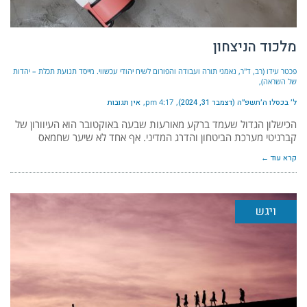
מלכוד הניצחון
פכטר עידו (רב, ד"ר, נאמני תורה ועבודה והפורום לשיח יהודי עכשווי. מייסד תנועת תכלת – יהדות
של השראה)
ל׳ בכסלו ה׳תשפ״ה (דצמבר 31, 2024)
4:17 pm
אין תגובות
הכישלון הגדול שעמד ברקע מאורעות שבעה באוקטובר הוא העיוורון של
קברניטי מערכת הביטחון והדרג המדיני. אף אחד לא שיער שחמאס
קרא עוד ←
ויגש