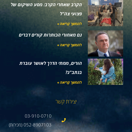
הקרב שאחרי הקרב: מסע השיקום של
פצועי צה"ל
להמשך קריאה »
גם מאחורי הכותרות קורים דברים
להמשך קריאה »
הורים, ממתי הדרך לאושר עוברת
בנתב"ג?
להמשך קריאה »
יצירת קשר
03-910-0710
052-8907103 (מכירות)