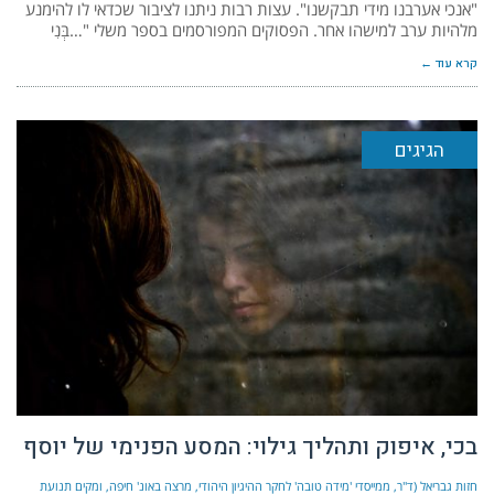
"אנכי אערבנו מידי תבקשנו". עצות רבות ניתנו לציבור שכדאי לו להימנע
מלהיות ערב למישהו אחר. הפסוקים המפורסמים בספר משלי "…בְּנִי
קרא עוד ←
הגיגים
בכי, איפוק ותהליך גילוי: המסע הפנימי של יוסף
חזות גבריאל (ד"ר, ממייסדי 'מידה טובה' לחקר ההיגיון היהודי, מרצה באונ' חיפה, ומקים תנועת