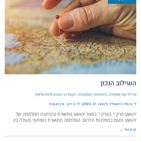
השילוב הנכון
פרידחי קובי (פסיכולוג בהתמחות תעסוקתית, דוקטורנט באוניברסיטת אריאל)
ל׳ בכסלו ה׳תשפ״ה (דצמבר 31, 2024)
6:19 pm
אין תגובות
יהושע פרק י' בפרק י' בספר יהושע מתוארת בהרחבה המלחמה של
יהושע והעם בממלכות הדרום. המלחמה מתוארת כשיתוף פעולה בין
קרא עוד ←