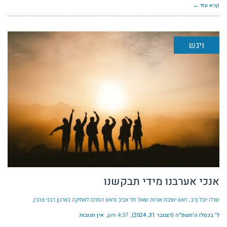
קרא עוד ←
ויגש
אנכי אערבנו מידי תבקשנו
שרלו יובל (רב, ראש ישיבת אורות שאול תל אביב וראש המרכז לאתיקה בארגון רבני צהר)
ל׳ בכסלו ה׳תשפ״ה (דצמבר 31, 2024)
4:37 pm
אין תגובות