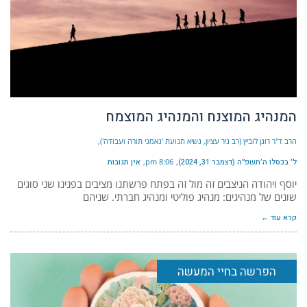
המנהיג המוצנח והמנהיג המוצמח
הרב ד"ר רונן לוביץ (רב ניר עציון, נשיא תנועת 'נאמני תורה ועבודה')
ל׳ בכסלו ה׳תשפ״ה (דצמבר 31, 2024)
8:06 pm
אין תגובות
יוסף ויהודה הניצבים זה מול זה בפתח פרשתנו מציבים בפנינו שני סוגים
שונים של מנהיגים: מנהיג פוליטי ומנהיג חברתי. שניהם
קרא עוד ←
הפרשה בחיי המעשה