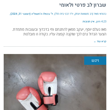
שברון לב פרטי ולאומי
נהוראי מאיר (רב משואות יצחק, יו"ר רבני בית הלל)
ל׳ בכסלו ה׳תשפ״ה (דצמבר 31, 2024)
4:23 pm
אין תגובות
מאז נעלם יוסף, יעקב ממאן להתנחם וחי בדכדוך ובעצבות מתמדת.
הצער הגדול גרם לכך שזקנה קפצה עליו. נקודה זו מובלטת
קרא עוד ←
ויגש