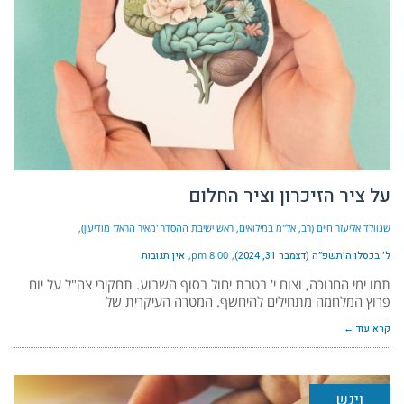
על ציר הזיכרון וציר החלום
שנוולד אליעזר חיים (רב, אל"מ במילואים, ראש ישיבת ההסדר 'מאיר הראל' מודיעין)
ל׳ בכסלו ה׳תשפ״ה (דצמבר 31, 2024)
8:00 pm
אין תגובות
תמו ימי החנוכה, וצום י' בטבת יחול בסוף השבוע. תחקירי צה"ל על יום
פרוץ המלחמה מתחילים להיחשף. המטרה העיקרית של
קרא עוד ←
ויגש