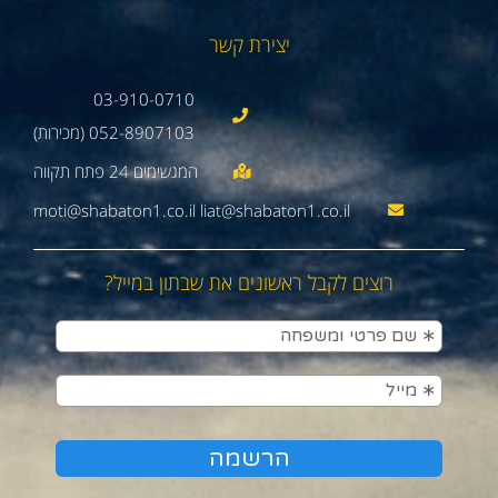
יצירת קשר
03-910-0710
052-8907103 (מכירות)
moti@shabaton1.co.il liat@shabaton1.co.il
רוצים לקבל ראשונים את שבתון במייל?