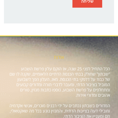
אודות
הכל התחיל לפני 25 שנה, אז הוקם עלון פרשת השבוע
"שבתון" שחולק בבתי הכנסת הדתיים הלאומיים, שקנה לו שם
של כבוד על דלפקי בתי הכנסת. מאז, העלון הפך לשבועון
המוביל בציבור הדתי, ומעבר לדברי תורה ומדורים קבועים
ומתחלפים על פרשת השבוע, נוספו כתבות מגזין, טורים
אהובים ומדורי אירוח.
המדורים בשבתון נכתבים על ידי רבנים מוכרים, אנשי אקדמיה
ומובילי דעה בציונות הדתית, והמגזין נוגע בכל מה שאקטואלי,
חם ומעניין את הציבור הדתי.