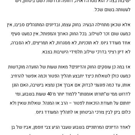
ישיבות בצה״ל הוא מטרה ראויה, דחופה ונדרשת לשם ביטחון, ויש
לעשותה בשום שכל.
אלא שכאן מתחילה הבעיה: בחוק עצמו, ובדיונים המתנהלים סביבו, אין
כמעט שום זכר לשילוב. בכל החוק הארוך והמפותל, אין כמעט סעיף
אחד מעודד גיוס. לא תוכניות, לא מסגרות, לא תמריצים, לא הסברה,
לא דיון רציני בדרכי שילוב תלמידי הישיבות בצבא.
אז במה כן עוסקים החוק והדיונים? מאות שעות של הוועדה מוקדשות
כמעט כולן לשאלות כיצד יתבצע תהליך הפטור וכמה אפשר להרחיב
אותו, עד כמה פוגעני לבדוק אם אברך אכן נמצא בישיבה, האם הוגן
לדרוש ממי ש”תורתו אומנותו” ללמוד יותר מ־40 שעות בשבוע, ומי
יחתום על תעודת הזכאות לפטור – הרב או המנהל. שאלות שאין ולא
כלום בינן לבין צורכי הביטחון או לתהליך המעודד גיוס.
לאחד הדיונים המרתוניים בשבוע שעבר הגיע צבי זוסמן, אביו של בן