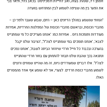
זוסמן ז"ל, שנהרג בעזה, ואב לחיילת ולמכיניסט. בכאב גלוי, תיאר צבי
את הפער בין מה שציפה לשמוע לבין המתרחש בוועדה:
"הנחתי שנשמע במהלך הדיונים כאן – היום, שבוע שעבר ולפני כן –
מחברי הכנסת, ובראשם מחברי הכנסת של המפלגות החרדיות, אמירות
מעודדות ותומכות גיוס… אמירות כמו: 'אנחנו מעריכים כל מי שמתגייס
לצבא', 'אנחנו תומכים במי שמתגייס לצה"ל', 'הציבור שלנו יקבל
בהערכה ובכבוד כל חייל חרדי שיחזור הביתה לשבת', 'אנחנו נסכים
ונתגאה בכך שהבת שלנו תבחר להתחתן עם בחור חרדי שהתגייס
לצה"ל'. אלו דברים שמעודדים גיוס, זה מה שהיינו שמחים ורוצים
לשמוע מחברי כנסת חרדים. לצערי, אני לא שומע אף אחד מהמסרים
האלו.