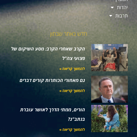
יהדות
תרבות
חדש באתר שבתון
הקרב שאחרי הקרב: מסע השיקום של
פצועי צה"ל
להמשך קריאה »
גם מאחורי הכותרות קורים דברים
להמשך קריאה »
הורים, ממתי הדרך לאושר עוברת
בנתב"ג?
להמשך קריאה »