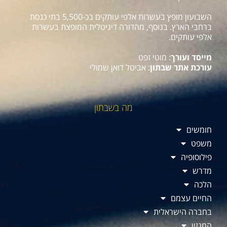
השבועון מופץ בעשרות אלפי עותקים בכ-5,500 בתי כנסת
ברחבי הארץ. בנוסף, מהדורה דיגיטלית המופצת בעשרות
אלפי עותקים.
מייסד ועורך
: מוטי זפט
עורכת אתר שבתון
: אביטל דואן שמולי
מה בשבתון
חומשים
משפט
פילוסופיה
מדרש
הלכה
החיים עצמם
בחברה הישראלית
המגזין