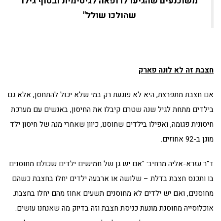
משוכנעים שהגיעו לרופאה לגיטימית ובסוף גילו
שהולכו שולל"
חצבת זה לא לונה פארק
אם חצבת מתפרצת, היא לא פוגעת רק במי שלא יכול להתחסן, אלא גם
בילדים מתחת לגיל שנה שטרם קיבלו את החיסון, באנשים עם מערכת
חיסונית פגומה, ואפילו בילדים שחוסנו, כיוון שאחרי מנה של חיסון ילד
מוגן ב-92 אחוזים.
ד"ר עזרא-אליה מרחיב: "אם יש גן של חמישים ילדים שכולם מחוסנים
בו ותכנס חצבת בדלת – שלושה או ארבעה ילדים יחלו בחצבת כשהם
מחוסנים, ואם יש ילדים לא מחוסנים תשעים אחוז מהם יחלו בחצבת.
אוכלוסייה מחוסנת מונעת כניסת חצבת וזה בדיוק מה שאנחנו עושים.