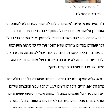
ד"ר מאיר עזרא-אליה.
באדיבות המצולם
ד"ר מאיר עזרא-אליה: "אנשים יכולים להרשות לעצמם לא להתחסן כי
אנחנו נגן עליהם. אנשים רצים להתחסן כי הם רואים שיש חצבת.
כשלא הייתה, היה להם מאד נוח שלא להתחסן. אבל הסיבה הכי גדולה
לכך שהורים צעירים בוחרים שלא לחסן, ועל ידי כך נגרמה התפרצות
המגיפה הזו, היא האינטרנט. היום כל אחד יכול לכתוב מה שהוא רוצה
ולדבר שטויות, אתה לא יודע מה האינטרס של אותו אדם, אם הוא
סיינטולוג או גורו שמוכר שיקויים בשקל"
עזרא-אליה מוסיף: "יש לנו נטייה של פחד ממערכת כל כך גדולה כמו
מדע ורפואה. הורים לילדים רוצים לעשות הכל עבור האוצרות שלהם
ואז הם כטרף קל פוגשים במובילי תנועות אנטי-חיסוניות שמערערים
את אמונם ברפואה המערבית. הם לא יודעים שאותם מובילי תנועות
התנגדות, 'גורואים', לא עושים זאת 'לשם שמיים' אלא בעבור בצע