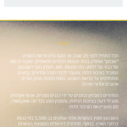
אודות
הכל התחיל לפני 25 שנה, אז הוקם עלון פרשת השבוע
"שבתון" שחולק בבתי הכנסת הדתיים הלאומיים, שקנה לו שם
של כבוד על דלפקי בתי הכנסת. מאז, העלון הפך לשבועון
המוביל בציבור הדתי, ומעבר לדברי תורה ומדורים קבועים
ומתחלפים על פרשת השבוע, נוספו כתבות מגזין, טורים
אהובים ומדורי אירוח.
המדורים בשבתון נכתבים על ידי רבנים מוכרים, אנשי אקדמיה
ומובילי דעה בציונות הדתית, והמגזין נוגע בכל מה שאקטואלי,
חם ומעניין את הציבור הדתי.
השבועון מופץ בעשרות אלפי עותקים בכ-5,500 בתי כנסת
ברחבי הארץ. בנוסף, מהדורה דיגיטלית המופצת בעשרות