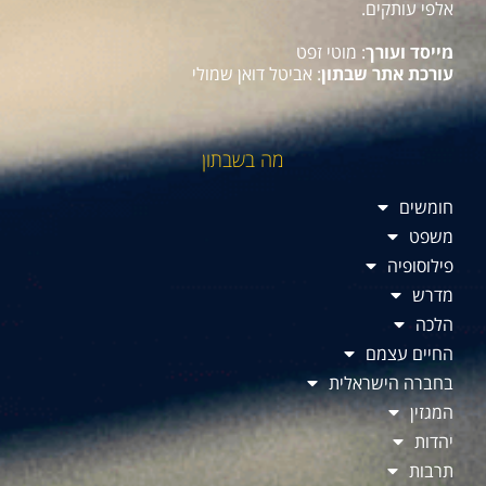
אלפי עותקים.
מייסד ועורך
: מוטי זפט
עורכת אתר שבתון
: אביטל דואן שמולי
מה בשבתון
חומשים
משפט
פילוסופיה
מדרש
הלכה
החיים עצמם
בחברה הישראלית
המגזין
יהדות
תרבות