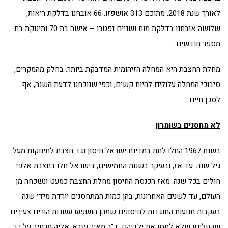
לאורך שנת 2018, מתוכם 313 אושפזו, 66 אובחנו בדלקת ריאות,
שלושה אובחנו בדלקת מוח ושניים נפטרו – אישה בת 70 ותינוקת בת
מספר חודשים.
מחלת החצבת היא המחלה הזיהומית המדבקת ביותר. בחלק מהמקרים,
סיבוכי המחלה עלולים להיות קשים, וכפי שנוכחנו לדעת השנה, אף
לסכן חיים.
לא מחסנים בשומרון
בשנת 1967 החלו לתת במדינת ישראל חיסון נגד חצבת לתינוקות מעל
גיל שנה. עד אז, ובעיקר בשנות החמישים, בישראל חלו בחצבת אלפי
חולים בכל שנה. מאז הכנסת החיסון מחלת החצבת כמעט ונשכחה מן
העולם, עד לשנים האחרונות, בהן כמות המתחסנים יורדת מידי שנה
בעקבות תנועות התנגדות לחיסונים שמהן הושפעו עשרות הורים צעירים
שהחליטו שלא לחסן את ילדיהם. ד"ר מאיר עזרא-אליה מרחיב על כך