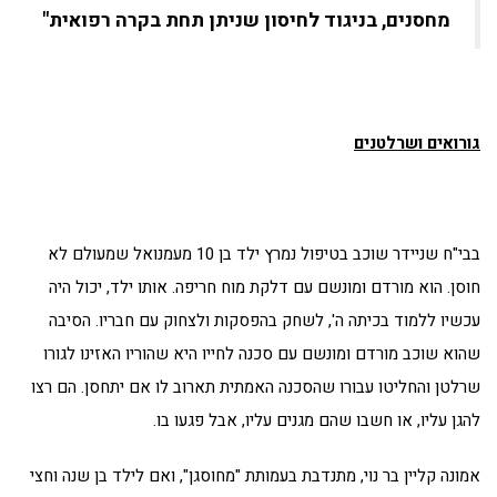
מחסנים, בניגוד לחיסון שניתן תחת בקרה רפואית"
גורואים ושרלטנים
בבי"ח שניידר שוכב בטיפול נמרץ ילד בן 10 מעמנואל שמעולם לא
חוסן. הוא מורדם ומונשם עם דלקת מוח חריפה. אותו ילד, יכול היה
עכשיו ללמוד בכיתה ה', לשחק בהפסקות ולצחוק עם חבריו. הסיבה
שהוא שוכב מורדם ומונשם עם סכנה לחייו היא שהוריו האזינו לגורו
שרלטן והחליטו עבורו שהסכנה האמתית תארוב לו אם יתחסן. הם רצו
להגן עליו, או חשבו שהם מגנים עליו, אבל פגעו בו.
אמונה קליין בר נוי, מתנדבת בעמותת "מחוסגן", ואם לילד בן שנה וחצי