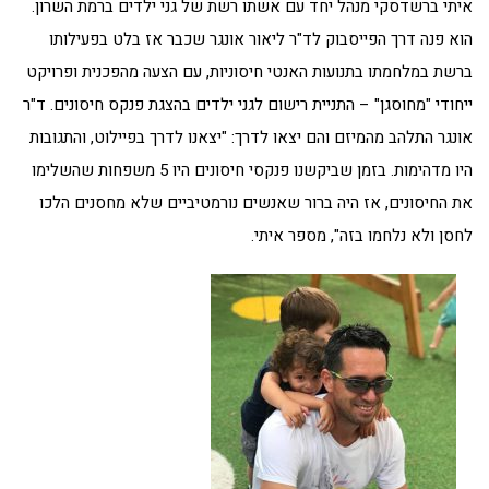
איתי ברשדסקי מנהל יחד עם אשתו רשת של גני ילדים ברמת השרון.
הוא פנה דרך הפייסבוק לד"ר ליאור אונגר שכבר אז בלט בפעילותו
ברשת במלחמתו בתנועות האנטי חיסוניות, עם הצעה מהפכנית ופרויקט
ייחודי "מחוסגן" – התניית רישום לגני ילדים בהצגת פנקס חיסונים. ד"ר
אונגר התלהב מהמיזם והם יצאו לדרך: "יצאנו לדרך בפיילוט, והתגובות
היו מדהימות. בזמן שביקשנו פנקסי חיסונים היו 5 משפחות שהשלימו
את החיסונים, אז היה ברור שאנשים נורמטיביים שלא מחסנים הלכו
לחסן ולא נלחמו בזה", מספר איתי.