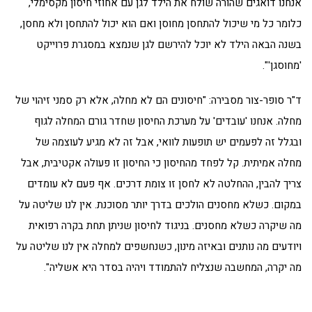
אנחנו דואגים שהורה שולח את הילד לגן עם אחוזי חיסון מקסימלי,
כלומר כל מי שיכול להתחסן מחוסן ואם הוא יכול להתחסן ולא מחסן,
בשנה הבאה הילד לא יוכל להירשם לגן שנמצא במסגרת פרוייקט
'מחוסגן'".
ד"ר סופר-צור מסבירה: "חיסונים הם לא מחלה, אלא רק סמני זיהוי של
מחלה. אנחנו 'עובדים' על מערכת החיסון שחדר גורם המחלה לגוף
ובגלל זה לפעמים יש תופעות לוואי, אבל זה לא מגיע לעוצמה של
מחלה אמיתית. קל לפחד מהחיסון כי החיסון זו פעולה אקטיבית, אבל
צריך להבין, ההחלטה לא לחסן זו צומת דרכים. אף פעם לא עומדים
במקום. כשלא מחסנים הולכים בדרך יותר מסוכנת. אין לנו שליטה על
מה שיקרה כשלא מחסנים. בניגוד לחיסון שניתן תחת בקרה רפואית
ויודעים מה נותנים ובאיזה מינון, כשנחשפים למחלה אין לנו שליטה על
מה יקרה, המחשבה שנצליח להתמודד ויהיה בסדר היא אשליה".