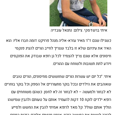
איתי ברשדסקי. צילום: נתנאל עובדיה
כשגילו שגם ד"ר מאיר עזרא-אליה מנהל פרויקט דומה חברו אליו. הוא
האיר את עיניהם שלא זו בלבד שצריך לחייב הורים להציג פנקסי
חיסונים אלא שגם צריך להצמיד לכל גן רופא שבודק את הפנקסים
ויודע לתת תשובות ולשוחח עם ההורים.
איתי: "כל יום יש עשרות הורים שחוששים מחיסונים, הורים טובים
שאוהבים את הילדים ובכל בוקר מתעוררים אל הספק וכל בוקר בוחרים
לא לבחור ולמעשה – לא לבחור זה לא לחסן. כשהם משוחחים עם
רופא ילדים לוקח 10 דקות להעמיד אותם על טעותם ולהבין שמישהו
הוליך אותם שולל. קל מאד לרופא אמיתי להבין את החשש ולסייע
להורה לעשות את המעשה הנכון. אנחנו מגיעים אליהם בזכות המיזם