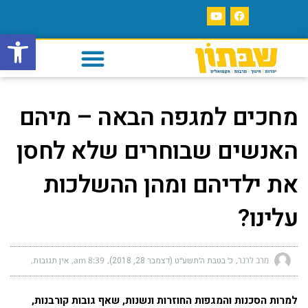
פתח סרגל
מחכים למגפה הבאה – מיהם
האנשים שבוחרים שלא לחסן
את ילדיהם ומהן ההשלכות
עלינו?
מרב לרנר
כ׳ בטבת ה׳תשע״ט (דצמבר 28, 2018)
8:39 am
אין תגובות
למרות הסכנות והמגפות החוזרות ונשנות, שאף גובות קורבנות,