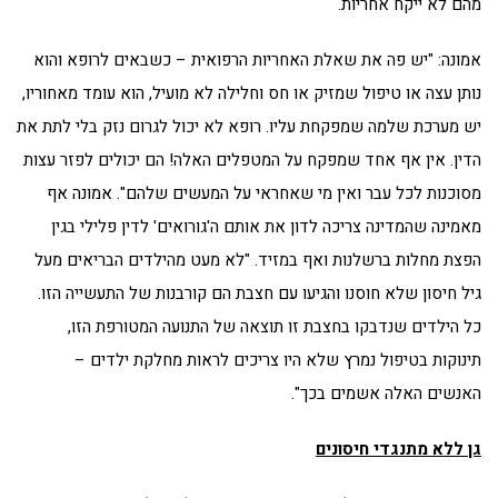
מהם לא ייקח אחריות.
אמונה: "יש פה את שאלת האחריות הרפואית – כשבאים לרופא והוא
נותן עצה או טיפול שמזיק או חס וחלילה לא מועיל, הוא עומד מאחוריו,
יש מערכת שלמה שמפקחת עליו. רופא לא יכול לגרום נזק בלי לתת את
הדין. אין אף אחד שמפקח על המטפלים האלה! הם יכולים לפזר עצות
מסוכנות לכל עבר ואין מי שאחראי על המעשים שלהם". אמונה אף
מאמינה שהמדינה צריכה לדון את אותם ה'גורואים' לדין פלילי בגין
הפצת מחלות ברשלנות ואף במזיד. "לא מעט מהילדים הבריאים מעל
גיל חיסון שלא חוסנו והגיעו עם חצבת הם קורבנות של התעשייה הזו.
כל הילדים שנדבקו בחצבת זו תוצאה של התנועה המטורפת הזו,
תינוקות בטיפול נמרץ שלא היו צריכים לראות מחלקת ילדים –
האנשים האלה אשמים בכך".
גן ללא מתנגדי חיסונים