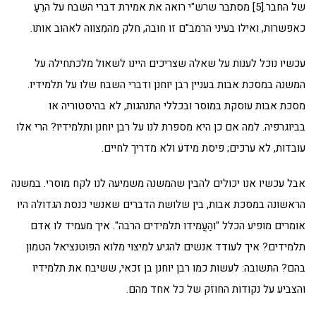
של החבר.[5] מסתבר שרש"י רואה את אמירת דברי השבח על הרֵעַ
כאפשרות, ואילו בעיני הרמב"ם זו חובה, חלק מהמִצווה לאהוב אותו.
עכשיו נוכל לענות על שאלה שצריכים היינו לשאול מלכתחילה על
המשנה במסכת אבות בעניין רבן יוחנן ודברי השבח שלו על תלמידיו.
מסכת אבות עוסקת במוסר ובכללי התנהגות, לא בהיסטוריה או
בביוגרפיה. למה אם כן היא מספרת לנו על רבן יוחנן ותלמידיו? הרי אלו
עובדות, לא ערכים; פיסת מידע ולא מדריך לחיים.
אבל עכשיו אנו יכולים להבין שהמשנה משמיעה לנו לקח מוסרי. במשנה
הראשונה במסכת אבות, בין שלושת הדברים שאנשי כנסת הגדולה היו
אומרים מופיע הכלל "והַעֲמידו תלמידים הרבה". איך מעמיד לו אדם
תלמידים? איך לעודד אנשים להגיע למיצוי מלוא הפוטנציאל הטמון
בהם? התשובה: לעשות כמו רבן יוחנן בן זכאי, ששיבח את תלמידיו
והצביע על נקודות החוזק של כל אחד מהם.