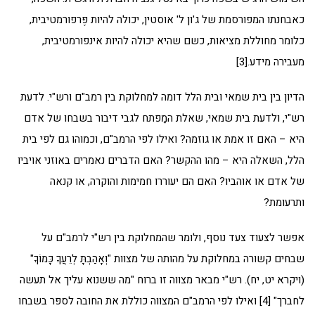
כאבחנתו המפורסמת של ג'ון ל' אוסטין, יכולה להיות פֶּרפורמטיבית,
כלומר מחוללת מציאות, כשם שהיא יכולה להיות אינפורמטיבית,
מעבירה מידע.[3]
הדיון בין בית שמאי ובית הלל דומה למחלוקת בין רמב"ם ורש"י. לדעת
רש"י, ולדעת בית שמאי, שאלת המַפתח לגבי דיבור בשבחו של אדם
היא – האם זו אמת או גוזמה? ואילו לפי הרמב"ם, וכמוהו גם לפי בית
הלל, השאלה היא – מהו ההקשר? האם הדברים נאמרים באוזני אויביו
של אדם או אוהביו? האם הם יעוררו חמימות והוקרה, או קנאה
ותרעומת?
אפשר לצעוד צעד נוסף, ולומר שהמחלוקת בין רש"י לרמב"ם על
שבחים קשורה במחלוקת על מהותה של מצוות "וְאָהַבְתָּ לְרֵעֲךָ כָּמוֹךָ"
(ויקרא יט, יח). רש"י מבאר מצווה זו ברוח "מה ששנוא עליך אל תעשה
לחברך" [4] ואילו לפי הרמב"ם המצווה כוללת את החובה לספּר בשבחו