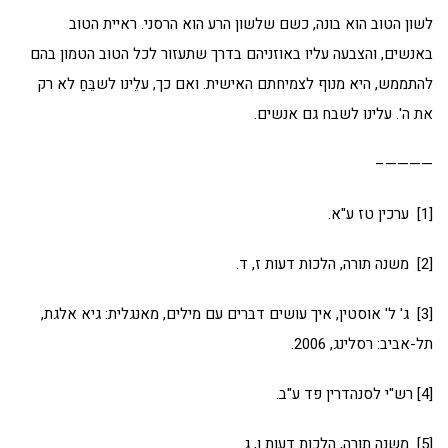
לשון הטוב הוא בונה, כשם שלשון הרע הוא הרסני. ראיית הטוב
באנשים, והצבעה עליו באוזניהם בדרך שתעזור לכל הטוב הטמון בהם
להתממש, היא מנוף לצמיחתם האישית. ואם כך, עלֵינו לשבֵּחַ לא רק
את ה'. עלינו לשבח גם אנשים.
————–
[1] ערכין טז ע"א.
[2] משנה תורה, הלכות דעות ז, ד.
[3] ג' ל' אוסטין, איך עושים דברים עם מילים, מאנגלית: גיא אלגת,
תל-אביב: רסלינג, 2006.
[4] רש"י לסנהדרין פד ע"ב.
[5] משנה תורה, הלכות דעות ו, ג.