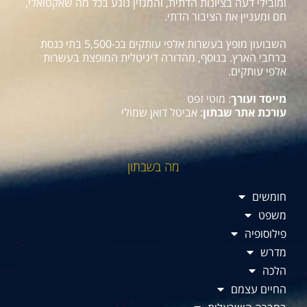
ומובילי דעה בציונות הדתית, והמגזין נוגע בכל מה שאקטואלי,
חם ומעניין את הציבור הדתי.
השבועון מופץ בעשרות אלפי עותקים בכ-5,500 בתי כנסת
ברחבי הארץ. בנוסף, מהדורה דיגיטלית המופצת בעשרות
אלפי עותקים.
מייסד ועורך
: מוטי זפט
עורכת אתר שבתון
: אביטל דואן שמולי
מה בשבתון
חומשים
משפט
פילוסופיה
מדרש
הלכה
החיים עצמם