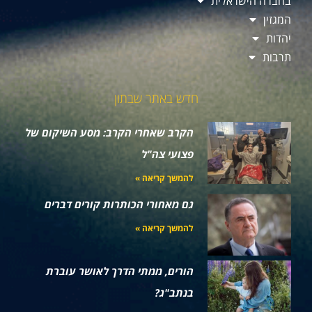
בחברה הישראלית
המגזין
יהדות
תרבות
חדש באתר שבתון
הקרב שאחרי הקרב: מסע השיקום של
פצועי צה"ל
להמשך קריאה »
גם מאחורי הכותרות קורים דברים
להמשך קריאה »
הורים, ממתי הדרך לאושר עוברת
בנתב"ג?