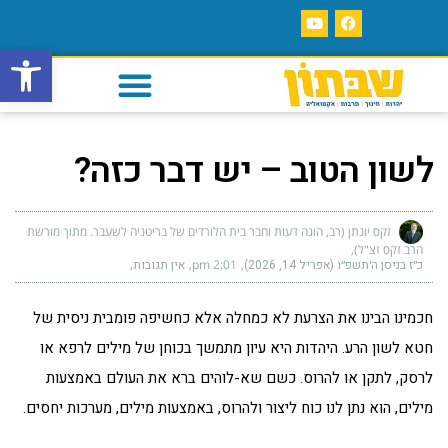
פתח סרגל
לשון הטוב – יש דבר כזה?
זקס יונתן (רב, הוגה דעות וחבר בית הלורדים של בריטניה לשעבר. מתוך מורשת
הרב זקס זצ"ל)
כ״ז בניסן ה׳תשפ״ו (אפריל 14, 2026)
2:01 pm
אין תגובות
חכמינו הבינו את הצרעת לא כמחלה אלא כחשיפה פומבית ניסית של
חטא לשון הרע. היהדות היא עיון מתמשך בכוחן של מילים לרפא או
לרסק, לתקן או להרוס. כשם שא-לוהים ברא את העולם באמצעות
מילים, הוא נתן לנו כוח ליצור ולהרוס, באמצעות מילים, מערכות יחסים.