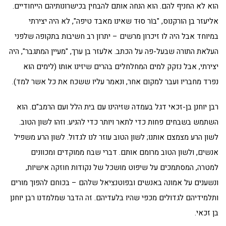
הוא לא החניף להם. הוא הנחה אותם להבחין בכישרונותיהם הייחודיים.
אליעזר בן הורקנוס, "בוֹר סוּד שאינו מאבד טיפה", לא היה יצירתי
במיוחד אבל היה לו זיכרון מרשים – יתרון רב חשיבות בתקופה שלפני
העלאת התורה שבעל-פה על הכתב. אלעזר בן ערך, "מעיין המתגבר", היה
יצירתי, אבל נזקק למים המחלחלים בהרים שיזינו אותו (לימים הוא
נפרד מחבריו ועבר למקום אחר, ונאמר עליו ששכח את כל אשר למד).
רבן יוחנן בן-זכאי דגל בעמדה שזיהינו עם בית הלל ועם הרמב"ם. הוא
השתמש בשבחים פחות כדי לתאר ויותר כדי להניע. וזהו לשון הטוב.
לשון הרע מצמצם אותנו; לשון הטוב עוזר לנו לגדול. לשון הרע משפיל
אנשים, ולשון הטוב מרומם אותם. דברי שבח ממוקדים ומכוונים
למטרה, המסתמכים על שיפוט מושכל של נקודות חוזקה אישיות,
ונשענים על אמונה באנשים ובפוטנציאל שלהם – בכוחם להפוך מורים
ותלמידיהם לגדולים מכפי שהיו בלעדיהם. זה הדבר שמלמדנו רבן יוחנן
בן זכאי.