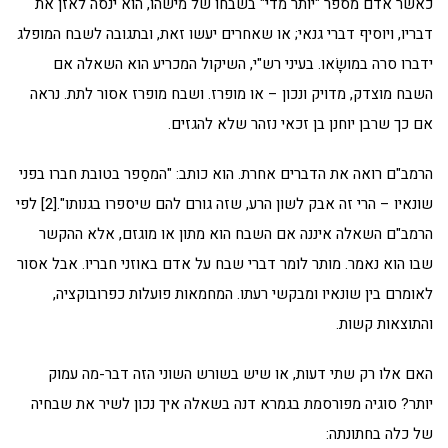
כאשר אדם מספר "יותר מדי" בשבחו של מישהו, הוא ינסה לאזן את
דבריו, ויוסיף דברי גנאי; או שאחרים יעשו זאת, ובתגובה לשבח המופלג
ידברו סרה במושָׂאו. בעיני רש"י, השיקול המכריע הוא השאלה אם
השבח מוצדק, מדויק ונכון – או מופרז. ושבח מופרז אסור לתת. נראה
אם כך שרבן יוחנן בן זכאי נזהר שלא להגזים.
הרמב"ם רואה את הדברים אחרת. הוא כותב: "המסַפר בטובת חברו בפני
שונאיו – הרי זה אבק לשון הרע, שזה גורם להם שיספרו בגנותו".[2] לפי
הרמב"ם השאלה איננה אם השבח הוא מתון או מוגזם, אלא ההקשר
שבו הוא נאמר. מותר לומר דברי שבח על אדם באוזני חבריו. אבל אסור
לאומרם בין שונאיו ומבקשי רעתו. המחמאות פועלות כפרובוקציה,
והתוצאות קשות.
האם אלו רק שתי דעות, או שיש בשורש השוני הזה דבר-מה עמוק
יותר? סוגיה מפורסמת בגמרא דנה בשאלה איך נכון לשיר את שבחיה
של כלה בחתונתה: