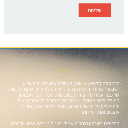
אודות
הכל התחיל לפני 25 שנה, אז הוקם עלון פרשת השבוע
"שבתון" שחולק בבתי הכנסת הדתיים הלאומיים, שקנה לו שם
של כבוד על דלפקי בתי הכנסת. מאז, העלון הפך לשבועון
המוביל בציבור הדתי, ומעבר לדברי תורה ומדורים קבועים
ומתחלפים על פרשת השבוע, נוספו כתבות מגזין, טורים
אהובים ומדורי אירוח.
המדורים בשבתון נכתבים על ידי רבנים מוכרים, אנשי אקדמיה