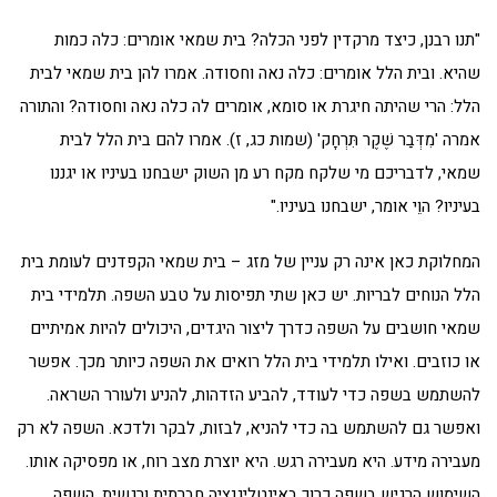
"תנו רבנן, כיצד מרקדין לפני הכלה? בית שמאי אומרים: כלה כמות
שהיא. ובית הלל אומרים: כלה נאה וחסודה. אמרו להן בית שמאי לבית
הלל: הרי שהיתה חיגרת או סומא, אומרים לה כלה נאה וחסודה? והתורה
אמרה 'מִדְּבַר שֶׁקֶר תִּרְחָק' (שמות כג, ז). אמרו להם בית הלל לבית
שמאי, לדבריכם מי שלקח מקח רע מן השוק ישבחנו בעיניו או יגננו
בעיניו? הוֵי אומר, ישבחנו בעיניו."
המחלוקת כאן אינה רק עניין של מזג – בית שמאי הקפדנים לעומת בית
הלל הנוחים לבריות. יש כאן שתי תפיסות על טבע השפה. תלמידי בית
שמאי חושבים על השפה כדרך ליצור היגדים, היכולים להיות אמיתיים
או כוזבים. ואילו תלמידי בית הלל רואים את השפה כיותר מכך. אפשר
להשתמש בשפה כדי לעודד, להביע הזדהות, להניע ולעורר השראה.
ואפשר גם להשתמש בה כדי להניא, לבזות, לבקר ולדכא. השפה לא רק
מעבירה מידע. היא מעבירה רגש. היא יוצרת מצב רוח, או מפסיקה אותו.
השימוש הרגיש בשפה כרוך באינטליגנציה חברתית ורגשית. השפה,