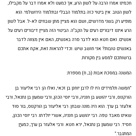
חכמינו אמרו הרבה על לשון הרע, אך כמעט ולא אמרו דבר על מקבילו,
לשון הטוב. אין ביטוי כזה בתלמוד הבבלי ובתלמוד הירושלמי. הוא
מופיע רק בשני מדרשים, ושם הוא מציין מתן שבחים לא-ל. אבל לשון
הרע איננו דיבורים רעים על הקב"ה. הביטוי הזה מציין דיבורים רעים על
אנשים. ואם חטא הוא לדבר סרה באנשים, האם אין מצווה לדבר
באנשים טובות? אני חושב שיש. וכדי להראות זאת, אקח אתכם
ברשותכם למסע בין מקורות.
המשנה במסכת אבות (ב, ח) מספרת:
"חמִשה תלמידים היו לו לרבן יוחנן בן זכאי, ואלו הן: רבי אליעזר בן
הורקנוס, ורבי יהושע בן חנניה, ורבי יוסי הכהן, ורבי שמעון בן נתנאל, ורבי
אלעזר בן ערך. הוא היה מונה שבחן. רבי אליעזר בן הורקנוס, בור סוּד
שאינו מאבד טִפה. רבי יהושע בן חנניה, אשרי יולדתו. רבי יוסי הכהן,
חסיד. רבי שמעון בן נתנאל, ירא חטא. ורבי אלעזר בן ערך, כמעיָן
המתגבר."