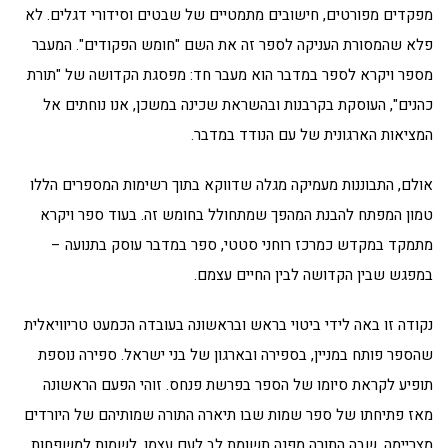
מפקדים מפורטים, חישובים מתמטיים של שבטים וסידורי דגלים. לא
פלא שהמסורת העניקה לספר זה את השם "חומש הפקודים". המעבר
מספר ויקרא לספר במדבר הוא מעבר חד: מפסגת הקדושה של "תורת
כהנים", העוסקת בקרבנות ובהשראת שכינה במשכן, אנו נוחתים אל
המציאות הארגונית של עם הנודד במדבר.
אולם, התבוננות מעמיקה מגלה שדווקא בתוך רשימות המספרים הללו
טמון המפתח להבנת המהפך שמתחולל בחומש זה. בעוד ספר ויקרא
מתמקד במקדש כמרכז רוחני סטטי, ספר במדבר עוסק בתנועה –
במפגש שבין הקדושה לבין החיים עצמם.
נקודה זו באה לידי ביטוי בראש ובראשונה בעובדה הכמעט טריוויאלית
שהספר פותח במניין, בספירה ובארגון של בני ישראל. ספירה נוספת
תופיע לקראת סיומו של הספר בפרשת פנחס. זוהי הפעם הראשונה
מאז פתיחתו של ספר שמות שבו תיארה התורה שמותיהם של היורדים
מצריימה, שבה התורה מפנה תשומת לב לעם עצמו, לשמות למשפחות