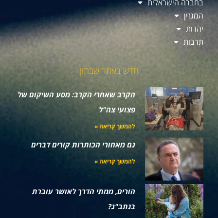
בחברה הישראלית
המגזין
יהדות
תרבות
חדש באתר שבתון
הקרב שאחרי הקרב: מסע השיקום של
פצועי צה"ל
להמשך קריאה »
גם מאחורי הכותרות קורים דברים
להמשך קריאה »
הורים, ממתי הדרך לאושר עוברת
בנתב"ג?