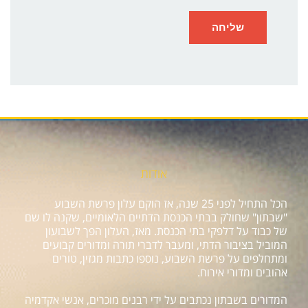
אודות
הכל התחיל לפני 25 שנה, אז הוקם עלון פרשת השבוע
"שבתון" שחולק בבתי הכנסת הדתיים הלאומיים, שקנה לו שם
של כבוד על דלפקי בתי הכנסת. מאז, העלון הפך לשבועון
המוביל בציבור הדתי, ומעבר לדברי תורה ומדורים קבועים
ומתחלפים על פרשת השבוע, נוספו כתבות מגזין, טורים
אהובים ומדורי אירוח.
המדורים בשבתון נכתבים על ידי רבנים מוכרים, אנשי אקדמיה