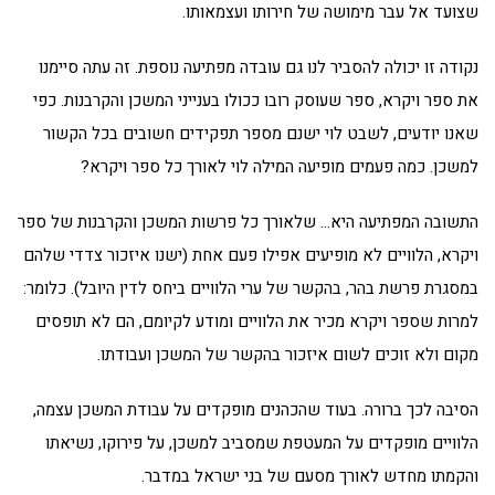
שצועד אל עבר מימושה של חירותו ועצמאותו.
נקודה זו יכולה להסביר לנו גם עובדה מפתיעה נוספת. זה עתה סיימנו
את ספר ויקרא, ספר שעוסק רובו ככולו בענייני המשכן והקרבנות. כפי
שאנו יודעים, לשבט לוי ישנם מספר תפקידים חשובים בכל הקשור
למשכן. כמה פעמים מופיעה המילה לוי לאורך כל ספר ויקרא?
התשובה המפתיעה היא… שלאורך כל פרשות המשכן והקרבנות של ספר
ויקרא, הלוויים לא מופיעים אפילו פעם אחת (ישנו איזכור צדדי שלהם
במסגרת פרשת בהר, בהקשר של ערי הלוויים ביחס לדין היובל). כלומר:
למרות שספר ויקרא מכיר את הלוויים ומודע לקיומם, הם לא תופסים
מקום ולא זוכים לשום איזכור בהקשר של המשכן ועבודתו.
הסיבה לכך ברורה. בעוד שהכהנים מופקדים על עבודת המשכן עצמה,
הלוויים מופקדים על המעטפת שמסביב למשכן, על פירוקו, נשיאתו
והקמתו מחדש לאורך מסעם של בני ישראל במדבר.