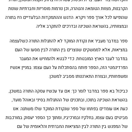
הקרבנות, מצוות הטומאה והטהרה, וכן נורמות מוסריות וחברתיות שונות
שהופיעו לכל אורך ספר ויקרא. הדגש וההתמקדות הבלעדיים היו בתורה
ובמצוותיה, בהשראת השכינה ובדרכים להתקרב אליה.
ספר במדבר מעביר את נקודת המוקד לא להתגלות התורה כשלעצמה
במציאות, אלא לממשקים שנוצרים בין התורה לבין מסעו של העם
במדבר לעבר הארץ המובטחת. כדי לבטא ולהמחיש את המעבר
הפרדיגמטי הזה, הספר פותח בהסתכלות על העם עצמו: במניין אנשיו
ומשפחותיו, ובצורת התארגנותו מסביב למשכן.
כביכול בא ספר במדבר לומר כך: אם עד עכשיו עסקה התורה במשכן,
בהשראת השכינה בתוכו, ובתכנים של ההתגלות בסיני ובאוהל מועד,
כעת אנו עומדים בפתחו של ספר שנקודת המוקד שלו משתנה: אנו
מביטים בעם עצמו, בחלקיו ובמרכיביו, ומתוך כך הספר יעסוק במורכבות
של המפגש בין התורה לבין המציאות החברתית והלאומית של עם