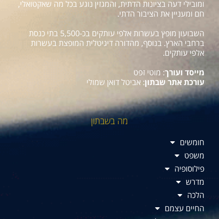
ומובילי דעה בציונות הדתית, והמגזין נוגע בכל מה שאקטואלי,
חם ומעניין את הציבור הדתי.
השבועון מופץ בעשרות אלפי עותקים בכ-5,500 בתי כנסת
ברחבי הארץ. בנוסף, מהדורה דיגיטלית המופצת בעשרות
אלפי עותקים.
מייסד ועורך
: מוטי זפט
עורכת אתר שבתון
: אביטל דואן שמולי
מה בשבתון
חומשים
משפט
פילוסופיה
מדרש
הלכה
החיים עצמם