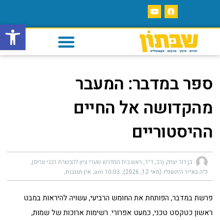
פתח סרגל
ספר במדבר: המעבר
מהקדושה אל החיים
ההיסטוריים
בן דוד יצחק (רב, ד"ר, ראש בית המדרש שערי ציון להכשרת רבני ערים)
כ״ה באייר ה׳תשפ״ו (מאי 12, 2026)
10:03 am
אין תגובות
פרשת במדבר, הפותחת את החומש הרביעי, עשויה להיראות במבט
ראשון כטקסט טכני, כמעט אפרורי. רשימות ארוכות של שמות,