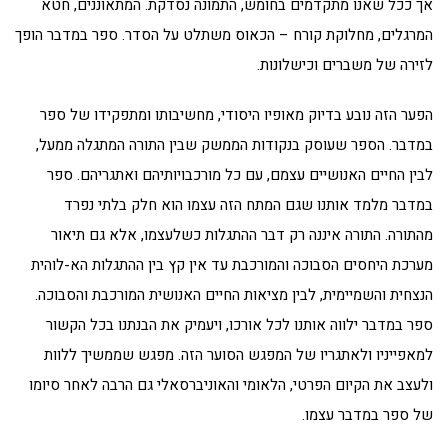
אך ככל שאנו מתקדמים בחומש, התמונה נסדקת. המתאוננים, חטא
המרגלים, מחלוקת קורח – הכאוס משתלט על הסדר. ספר במדבר הופך
לזירה של משברים וכישלונות.
הפער הזה נובע בדיוק מאופיו היסודי, מחשיבותו ומתפקידו של ספר
במדבר. הספר שעוסק בנקודות הממשק שבין התורה המתגלה ממעל,
לבין החיים האנושיים עצמם, עם כל מורכבויותיהם ואתגריהם. ספר
במדבר מלמד אותנו שגם המתח הזה עצמו הוא חלק בלתי נפרד
מהתורה. התורה איננה רק דבר ההתגלות כשלעצמו, אלא גם תיאור
מערכת היחסים הסבוכה והמורכבת עד אין קץ בין ההתגלות הא-לוהית
הנצחית והשמיימית, לבין מציאות החיים האנושית המורכבת והסבוכה.
ספר במדבר ילווה אותנו לכל אורכו, ויעמיק את הבנתנו בכל הקשור
למאפייניו ולאתגריו של המפגש הסוער הזה. מפגש שממשיך ללוות
ולעצב את הקיום הפרטי, הלאומי והאוניברסאלי גם הרבה לאחר סיומו
של ספר במדבר עצמו.