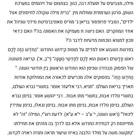
מילה, מצביעים על תועלת רבה, כגון: בצמצום של זיהומים במערכת
השתן, סרטן הערמונית ומחלות מין. "ברית מילה שקולה לחיסונים אצל
ילדים", הסביר פרופסור בריאן ג' מוריס מאוניברסיטת סידני שניהל את
אחד המחקרים. האם גישה זו מעמיקה את האמונה בה'? האם כדאי
ונכון למצוא הוכחות מדעיות לדבר ה'?
בפרשת השבוע אנו למדים על מצוות קידוש החודש: "הַחֹדֶשׁ הַזֶּה לָכֶם
רֹאשׁ חֳדָשִׁים רִאשׁוֹן הוּא לָכֶם לְחָדְשֵׁי הַשָּׁנָה" (י"ב, א'). קריאה פשוטה
של הפסוק מבהירה שניסן הוא החודש הראשון בין חודשי השנה. "
הַחֹדֶשׁ הַזֶּה". בפסוקים אלה מכריעים לכאורה את המחלוקת אודות
תאריך בריאת העולם. "תניא, רבי אליעזר אומר: בתשרי נברא העולם,
בתשרי נולדו אבות, בתשרי מתו אבות… רבי יהושע אומר: בניסן נברא
העולם, בניסן נולדו אבות, בניסן מתו אבות…בניסן נגאלו, בניסן עתידין
ליגאל" (ראש השנה, י' ע"ב – י"א ע"א). לדעת רש"י, המילה "זה" לא
מתייחסת רק לבחירת החודש אלא גם לדרך בה מזהים את תחילתו.
"נתקשה משה על מולד הלבנה באיזו שיעור תראה ותהיה ראויה לקדש,