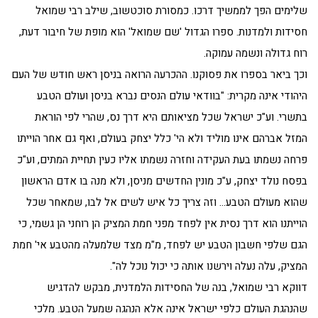
שלימים הפך לממשיך דרכו. כמסורת סוכטשוב, שילב רבי שמואל
חסידות ולמדנות. ספרו הגדול 'שם שמואל' הוא מופת של חיבור דעת,
רוח גדולה ונשמה עמוקה.
וכך ביאר בספרו את פסוקנו. ההכרעה הרואה בניסן ראש חודש של העם
היהודי אינה מקרית: "בוודאי עולם הנסים נברא בניסן ועולם הטבע
בתשרי. וע"כ ישראל שכל מציאותם היא דרך נס, שהרי לפי הוראת
המזל אברהם אינו מוליד ולא הי' כלל יצחק בעולם, ואף גם אחר הוייתו
פרחה נשמתו בעת העקידה וחזרה נשמתו אליו כעין תחיית המתים, וע"כ
בפסח נולד יצחק, ע"כ מונין החדשים מניסן, ולא מנה בו אדם הראשון
שהוא מעולם הטבע… וזה צריך כל איש לשים אל לבו, שמאחר שכל
הוייתנו הוא דרך נסית אין לפחד מפני חמת המציק הן רוחני הן גשמי, כי
הגם שלפי חשבון הטבע יש לפחד, מ"מ מצד שלמעלה מהטבע אי' חמת
המציק, עלה נעלה וירשנו אותה כי יכול נוכל לה".
דווקא רבי שמואל, בנה של החסידות הלמדנית, מבקש להדגיש
שהנהגת העולם כלפי ישראל אינה אלא הנהגה שמעל הטבע. מלכי