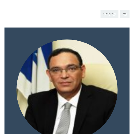
בא
שי פירון