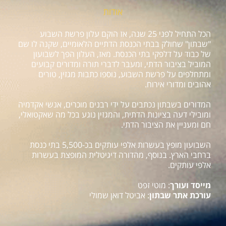
אודות
הכל התחיל לפני 25 שנה, אז הוקם עלון פרשת השבוע
"שבתון" שחולק בבתי הכנסת הדתיים הלאומיים, שקנה לו שם
של כבוד על דלפקי בתי הכנסת. מאז, העלון הפך לשבועון
המוביל בציבור הדתי, ומעבר לדברי תורה ומדורים קבועים
ומתחלפים על פרשת השבוע, נוספו כתבות מגזין, טורים
אהובים ומדורי אירוח.
המדורים בשבתון נכתבים על ידי רבנים מוכרים, אנשי אקדמיה
ומובילי דעה בציונות הדתית, והמגזין נוגע בכל מה שאקטואלי,
חם ומעניין את הציבור הדתי.
השבועון מופץ בעשרות אלפי עותקים בכ-5,500 בתי כנסת
ברחבי הארץ. בנוסף, מהדורה דיגיטלית המופצת בעשרות
אלפי עותקים.
מייסד ועורך
: מוטי זפט
עורכת אתר שבתון
: אביטל דואן שמולי