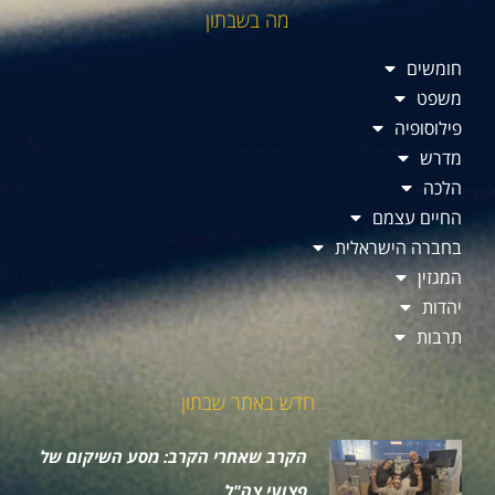
מה בשבתון
חומשים
משפט
פילוסופיה
מדרש
הלכה
החיים עצמם
בחברה הישראלית
המגזין
יהדות
תרבות
חדש באתר שבתון
הקרב שאחרי הקרב: מסע השיקום של
פצועי צה"ל