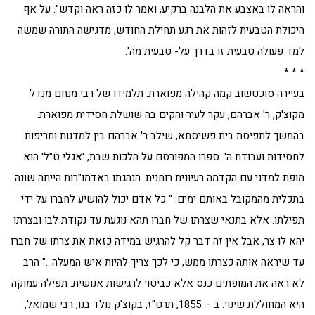
והראה לו באצבע את הלבנה ברקיע, ואמר לו כזה ראה וקדש". על אף
היכולת הטבעית לזהות את רגע תחילת החודש, מדגישה התורה שמשה
למד פעולה טבעית זו בדרך על- טבעית מה'.
* * *
בעיירה סוכטשוב קמה קהילה מפוארת. תלמידו של רבי מנחם מנדל
מקוצ'ק, ר' אברהם, עקר לעיר והקים בה שושלת חסידית מפוארת.
בהמשך לתפיסת בית פשיסחא, שילב ר' אברהם בין למדנות וחריפות
לחסידות ועבודת ה'. ספרו המפורסם על הלכות שבת, 'אגלי ט"ל' הוא
מופת למדני עם הקדמה רעיונית רוחנית. הנהגתו באדמו"רות הייתה שונה
בתכלית מהמקובל באותם ימים: " כל אדם יכול להושיע לחברו על ידי
תפילתו. אלא בתנאי שצרתו של חברו תהא נוגעת עד נקודת לבו ובצרתו
יהא לו צר, אבל אין זה דבר קל להרגיש במידה כזאת את צרתו של חברו
עד שיראה אותה כצרתו ממש, כי לכך צריך להיות איש המעלה…" הרב
לא ראה את המופתים כנס אלא כביטוי לרגישות אנושית. תפילה עמוקה
היא המחוללת שינוי. ב – 1855, תרט"ז, בקוצ'ק נולד בנו, רבי שמואל,