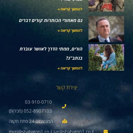
להמשך קריאה »
גם מאחורי הכותרות קורים דברים
להמשך קריאה »
הורים, ממתי הדרך לאושר עוברת
בנתב"ג?
להמשך קריאה »
יצירת קשר
03-910-0710
052-8907103 (מכירות)
moti@shabaton1.co.il liat@shabaton1.co.il