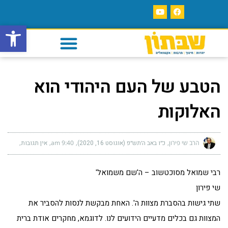
פתח סרגל
הטבע של העם היהודי הוא
האלוקות
הרב שי פירון
כ״ו באב ה׳תש״פ (אוגוסט 16, 2020)
9:40 am
אין תגובות
רבי שמואל מסוכטשוב – ה'שם משמואל'
שי פירון
שתי גישות בהסברת מצוות ה'. האחת מבקשת לנסות להסביר את
המצוות גם בכלים מדעיים הידועים לנו. לדוגמא, מחקרים אודת ברית