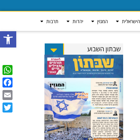
ישראלית
המגזין
יהדות
תרבות
פתח סרגל
שבתון השבוע
tsApp
ebook
Email
Twitter