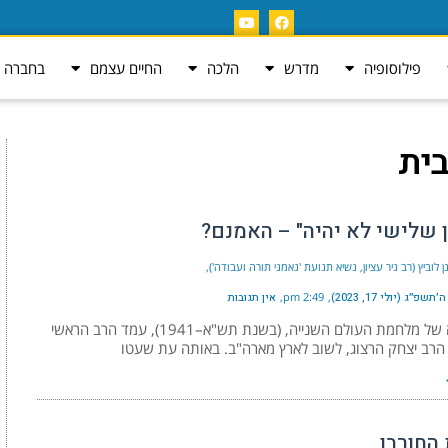
פילוסופיה
מדרש
הלכה
החיים עצמם
בחברה ה
בית
ן שלישי לא יהיה" – האמנם?
ן לוביץ (רב ניר עציון, נשיא תנועת 'נאמני תורה ועבודה')
פ״ג (יולי 17, 2023)
2:49 pm
אין תגובות
בעיצומה של מלחמת העולם השנייה, (בשנת תש"א–1941), עמד הרב הראשי
הרב יצחק הרצוג, לשוב לארץ מארה"ב. באותה עת שעטו
 החורבן