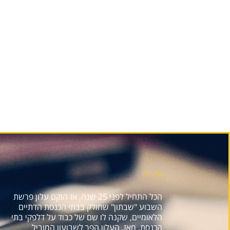
אודות
הכל התחיל לפני 25 שנה, אז הוקם עלון פרשת
השבוע "שבתון" שחולק בבתי הכנסת הדתיים
הלאומיים, שקנה לו שם של כבוד על דלפקי בתי
הכנסת. מאז, העלון הפך לשבועון המוביל