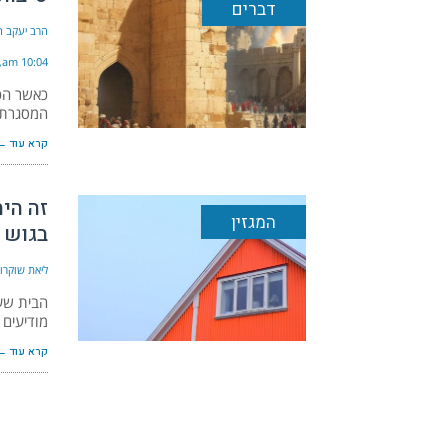
דברים
הרב יעקב הל
10:04 am
כאשר הכש
המסגרת 
קרא עוד ←
זה היה
המגזין
בגוש 
ליאת שוקרון
הבית שעו
מודיעים 
קרא עוד ←