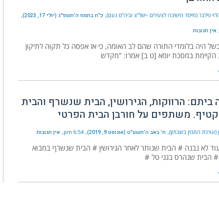
וי פילבר (מייסד הישיבה לצעירים -ישל"צ וביה"ס נעם)
כ״ח בתמוז ה׳תשפ״ג (יולי 17, 2023)
אין תגובות
ל היה בלומדי התורה שהם לב האומה, כי אז אפסה כל תקוה לתיקון
הקיימת במסכת יומא [ט ב] אמרו: "מקדש
 ביתם: הרווקות, הגירושין, הבית שנשרף והבית
קטיף. משתפים על חורבן הבית הפרטי
 (עורכת המגזין בשבתון)
ח׳ באב ה׳תשע״ט (אוגוסט 9, 2019)
6:54 pm
אין תגובות
ד לא נבנה # הבית שנותר לאחר הגירושין # הבית שנשרף במבוא
# הבית שנהרס בגני טל #