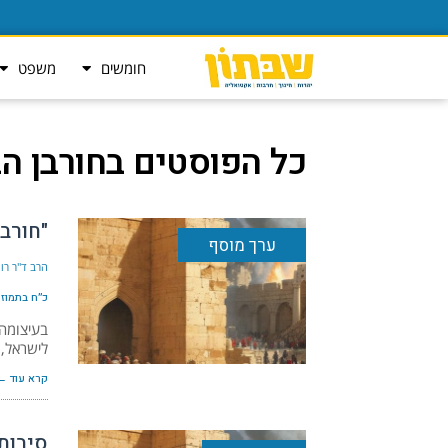
חומשים
משפט
כל הפוסטים ב
חורבן ה
"חורב
ערך מוסף
הרב ד"ר רונ
כ״ח בתמוז ה׳תש
לישראל, 
קרא עוד ←
סיבות