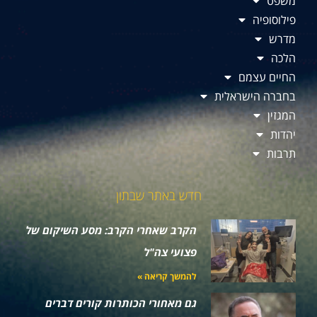
משפט
פילוסופיה
מדרש
הלכה
החיים עצמם
בחברה הישראלית
המגזין
יהדות
תרבות
חדש באתר שבתון
הקרב שאחרי הקרב: מסע השיקום של
פצועי צה"ל
להמשך קריאה »
גם מאחורי הכותרות קורים דברים