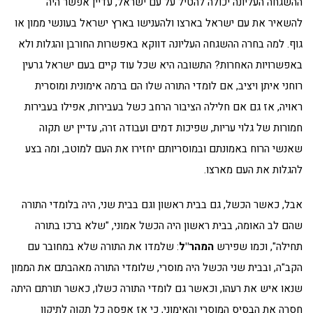
ההשגחה העליונה יכולה להטיל על עם ישראל, עדיין אפשר היה
להשאיר את עם ישראל בארצו ולהענישו בארץ ישראל בעונשי ממון או
גוף. למה בחרה ההשגחה העליונה דווקא באפשרות החורבן והגלות ולא
באפשרויות האחרות? התשובה היא שכל עוד קיים בעם ישראל גרעין
רוחני איתן ויציב, אם לומדי התורה שלו הם ברמה אימונית ומוסרית
ראויה, אז גם אם חלילה הציבור הרחב כשל בעבירות, אפילו בעבירות
חמורות של גלוי עריות, שפיכות דמים ועבודה זרה, עדיין יש תקוה
שאנשי הרוח באמונתם ובמוסריותם יחזירו את העם למוטב, ומה בצע
להגלות את העם מארצו.
אבל, כאשר הכשל, גם בבית ראשון וגם בבית שני, היה בלומדי התורה
שהם לב האומה, בבית ראשון היה הכשל אמוני, "שלא ברכו בתורה
תחילה", וכמו שפירש
המהר"ל
: שלמדו את התורה שלא במחובר עם
הקב"ה, ובבית שני הכשל היה מוסרי, שלומדי התורה מאהבתם את הממון
שנאו איש את רעהו, וכאשר גם לומדי התורה כשלו, כאשר תורתם היתה
חסרה את הבסיס המוסרי והאימוני, כי אז אפסה כל תקוה לתיקון