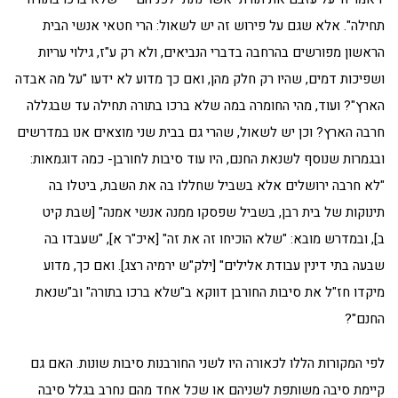
תחילה". אלא שגם על פירוש זה יש לשאול: הרי חטאי אנשי הבית
הראשון מפורשים בהרחבה בדברי הנביאים, ולא רק ע"ז, גילוי עריות
ושפיכות דמים, שהיו רק חלק מהן, ואם כך מדוע לא ידעו "על מה אבדה
הארץ"? ועוד, מהי החומרה במה שלא ברכו בתורה תחילה עד שבגללה
חרבה הארץ? וכן יש לשאול, שהרי גם בבית שני מוצאים אנו במדרשים
ובגמרות שנוסף לשנאת החנם, היו עוד סיבות לחורבן- כמה דוגמאות:
"לא חרבה ירושלים אלא בשביל שחללו בה את השבת, ביטלו בה
תינוקות של בית רבן, בשביל שפסקו ממנה אנשי אמנה" [שבת קיט
ב], ובמדרש מובא: "שלא הוכיחו זה את זה" [איכ"ר א], "שעבדו בה
שבעה בתי דינין עבודת אלילים" [ילק"ש ירמיה רצג]. ואם כך, מדוע
מיקדו חז"ל את סיבות החורבן דווקא ב"שלא ברכו בתורה" וב"שנאת
החנם"?
לפי המקורות הללו לכאורה היו לשני החורבנות סיבות שונות. האם גם
קיימת סיבה משותפת לשניהם או שכל אחד מהם נחרב בגלל סיבה