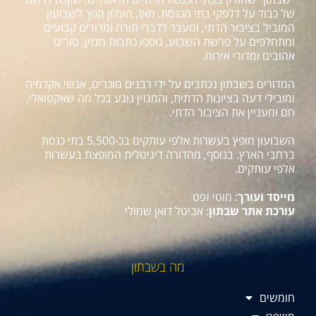
של כבוד על דלפקי בתי הכנסת. מאז, העלון הפך לשבועון
המוביל בציבור הדתי, ומעבר לדברי תורה ומדורים קבועים
ומתחלפים על פרשת השבוע, נוספו כתבות מגזין, טורים
אהובים ומדורי אירוח.
המדורים בשבתון נכתבים על ידי רבנים מוכרים, אנשי אקדמיה
ומובילי דעה בציונות הדתית, והמגזין נוגע בכל מה שאקטואלי,
חם ומעניין את הציבור הדתי.
השבועון מופץ בעשרות אלפי עותקים בכ-5,500 בתי כנסת
ברחבי הארץ. בנוסף, מהדורה דיגיטלית המופצת בעשרות
אלפי עותקים.
מייסד ועורך
: מוטי זפט
עורכת אתר שבתון
: אביטל דואן שמולי
מה בשבתון
חומשים