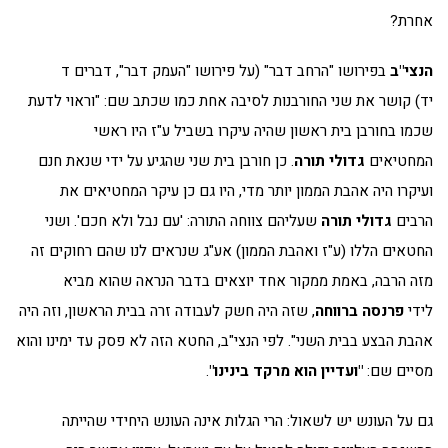
אחרת?
הנצי"ב
בפירושו "הרחב דבר" (על פירושו "העמק דבר", דברים ד
יד) קושר את שני החורבנות לסיבה אחת כמו שכתב שם: "וראוי לדעת
שכמו בחורבן בית ראשון שהיה עיקרו בשביל ע"ז היו ראשי
המחטיאים
גדולי תורה
. כן חורבן בית שני שהגיע על ידי שנאת חנם
ועיקרו היה אהבת הממון יותר מדי, היו גם כן עיקר המחטיאים את
הרבים
גדולי תורה
שעליהם צווחה התורה: 'עם נבל ולא חכם'. ושני
החטאים הללו (ע"ז ואהבת הממון) אע"ג שנראים לנו שהם רחוקים זה
מזה הרבה, באמת ממקור אחד יוצאים בדבר הנראה שהוא מביא
לידי
פרנסה ברווחה
, שזה היה חשק לעבודה זרה בבית הראשון, וזה היה
אהבת הבצע בבית השני". לפי הנצי"ב, החטא הזה לא פסק עד ימינו והוא
מסיים שם:
"ועדיין הוא מרקד בינינו"
.
גם על העונש יש לשאול: הרי הגלות אינה העונש היחידי שהייתה