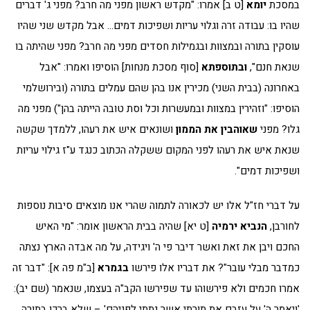
במסכת
יומא
[ט ב] אמרו: "מקדש ראשון מפני מה חרב? מפני ג' דברים
שהיו בו: עבודה זרה וגלוי עריות ושפיכות דמים… אבל מקדש שני שהיו
עוסקין בתורה ובמצוות ובגמילות חסדים מפני מה חרב? מפני שהיתה בו
שנאת חנם",
ובתוספתא
[סוף מסכת מנחות] הוסיפו ואמרו: "אבל
באחרונה (בבית השני) מכירין אנו בהן שהם עמלים בתורה (ובירושלמי
הוסיפו: "וזהירין במצוות ובמעשרות וכל וסת טובה הייתה בהן") מפני מה
גלו? מפני
שאוהבין את הממון
ושונאים איש את רעהו, ללמדך שקשה
שנאת איש את רעהו לפני המקום ששקלה הכתוב כנגד ע"ז גילוי עריות
ושפיכות דמים".
על דברי חז"ל אלו יש לכאורה לתמוה שהרי אנו מוצאים סיבות נוספות
לחורבן,
הנביא ירמיה
[ט יא] שהיה בבית הראשון אומר: "מי האיש
החכם ויבן את זאת ואשר דיבר פי ה' ויגידה, על מה אבדה הארץ נצתה
כמדבר מבלי עובר"? את דבריו אלו פירשו
בגמרא
[ב"מ פה א]: "דבר זה
אמרו חכמים ולא פירשוהו עד שפירשו הקב"ה בעצמו, שנאמר (שם יב):
'ויאמר ה' על עזבם את תורתי אשר נתתי לפניהם' – שלא ברכו בתורה