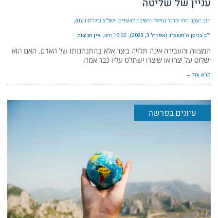
עניין של שליטה
הרב יעקב הלוי פילבר (מייסד הישיבה לצעירים -ישל"צ וביה"ס נעם)
י״ב בניסן ה׳תשפ״ג (אפריל 3, 2023)
10:32 am
אין תגובות
המצווה והעבירה אינה תלויה ביצר אלא בהתנהגותו של האדם, האם הוא
ישלוט על יצרו או שיצרו ישתלט עליו כבר אמרו
קרא עוד ←
עיונים בפרשה