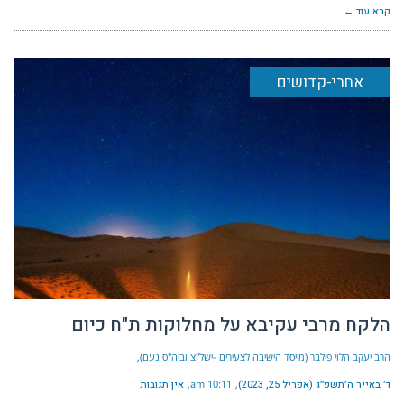
קרא עוד ←
אחרי-קדושים
הלקח מרבי עקיבא על מחלוקות ת"ח כיום
הרב יעקב הלוי פילבר (מייסד הישיבה לצעירים -ישל"צ וביה"ס נעם)
ד׳ באייר ה׳תשפ״ג (אפריל 25, 2023)
10:11 am
אין תגובות