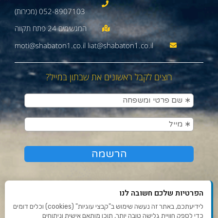
052-8907103 (מכירות)
moti@shabaton1.co.il liat@shabaton1.co.il
רוצים לקבל ראשונים את שבתון במייל?
הפרטיות שלכם חשובה לנו
לידיעתכם, באתר זה נעשה שימוש ב"קבצי עוגיות" (cookies) וכלים דומים
כדי לספק חוויית גלישה טובה יותר, תוכן מותאם אישית וניתוחים