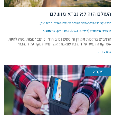
העולם הזה לא נברא מושלם
הרב יעקב הלוי פילבר (מייסד הישיבה לצעירים -ישל"צ וביה"ס נעם)
ה׳ בניסן ה׳תשפ״ג (מרץ 27, 2023)
11:55 pm
אין תגובות
הרמב"ם בהלכות תמידין ומוספים [פ"ב ה"א] כותב: "מצות עשה להיות
אש יקודה תמיד על המזבח שנאמר: 'אש תמיד תוקד על המזבח'
קרא עוד ←
ויקרא