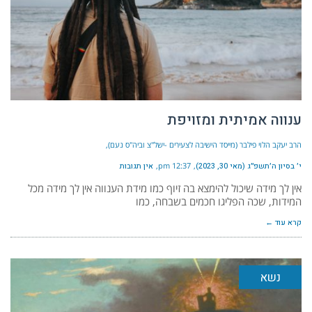
ענווה אמיתית ומזויפת
הרב יעקב הלוי פילבר (מייסד הישיבה לצעירים -ישל"צ וביה"ס נעם)
י׳ בסיון ה׳תשפ״ג (מאי 30, 2023)
12:37 pm
אין תגובות
אין לך מידה שיכול להימצא בה זיוף כמו מידת הענווה אין לך מידה מכל
המידות, שכה הפליגו חכמים בשבחה, כמו
קרא עוד ←
נשא