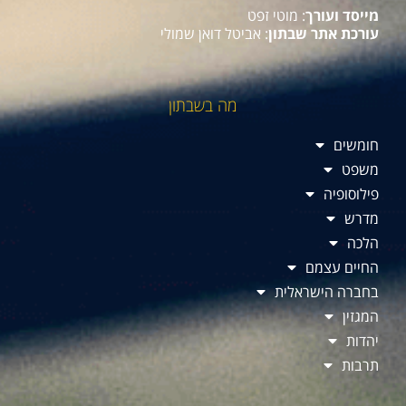
מייסד ועורך
: מוטי זפט
עורכת אתר שבתון
: אביטל דואן שמולי
מה בשבתון
חומשים
משפט
פילוסופיה
מדרש
הלכה
החיים עצמם
בחברה הישראלית
המגזין
יהדות
תרבות