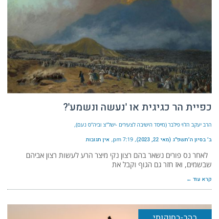
כפיית הר כגיגית או 'נעשה ונשמע'?
הרב יעקב הלוי פילבר (מייסד הישיבה לצעירים -ישל"צ וביה"ס נעם)
ב׳ בסיון ה׳תשפ״ג (מאי 22, 2023)
7:19 pm
אין תגובות
לאחר נס פורים נשאר בהם רצון נקי מיצר הרע לעשות רצון אביהם
שבשמים, ואז חזר גם הגוף וקבל את
קרא עוד ←
בהר-בחוקותי