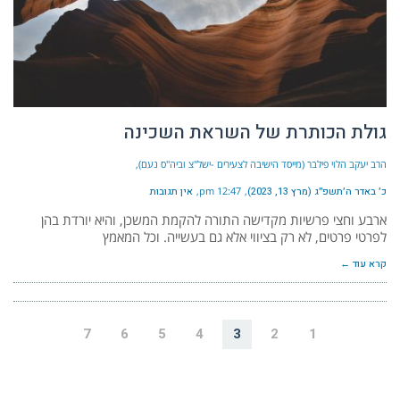
גולת הכותרת של השראת השכינה
הרב יעקב הלוי פילבר (מייסד הישיבה לצעירים -ישל"צ וביה"ס נעם)
כ׳ באדר ה׳תשפ״ג (מרץ 13, 2023)
12:47 pm
אין תגובות
ארבע וחצי פרשיות מקדישה התורה להקמת המשכן, והיא יורדת בהן
לפרטי פרטים, לא רק בציווי אלא גם בעשייה. וכל המאמץ
קרא עוד ←
7
6
5
4
3
2
1