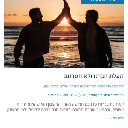
מעלת חברנו ולא חסרונם
הרב יעקב הלוי פילבר (מייסד הישיבה לצעירים -ישל"צ וביה"ס נעם)
ט״ז באייר ה׳תשפ״ג (מאי 7, 2023)
11:12 am
אין תגובות
לפי הכתוב: "ורדפו מכם חמישה מאה" החשבון הוא שהאחד ירדוף
עשרים, ובהמשך אומרת התורה: "ומאה מכם רבבה ירדופו". לפי החשבון
קרא עוד ←