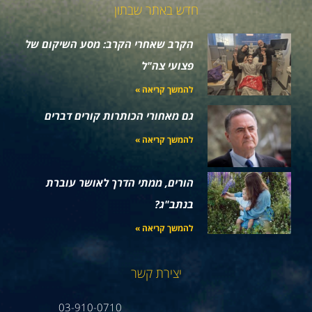
חדש באתר שבתון
הקרב שאחרי הקרב: מסע השיקום של
פצועי צה"ל
להמשך קריאה »
גם מאחורי הכותרות קורים דברים
להמשך קריאה »
הורים, ממתי הדרך לאושר עוברת
בנתב"ג?
להמשך קריאה »
יצירת קשר
03-910-0710