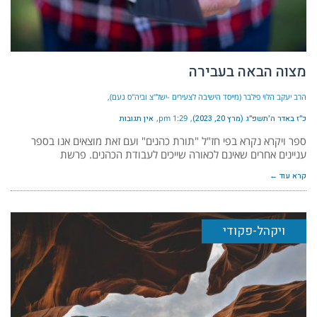
מצוה הבאה בעבירה
הרב יעקב הלוי פילבר (מייסד הישיבה לצעירים -ישל"צ וביה"ס נעם)
כ״ז באדר ה׳תשפ״ג (מרץ 20, 2023)
1:29 pm
אין תגובות
ספר ויקרא נקרא בפי חז"ל "תורת כהנים" ועם זאת מוצאים אנו בספר
עניינים אחרים שאינם לכאורה שייכים לעבודת הכהנים. פרשת
קרא עוד ←
ויקהל-פקודי