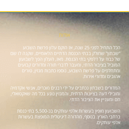
אודות
הכל התחיל לפני 25 שנה, אז הוקם עלון פרשת השבוע
"שבתון" שחולק בבתי הכנסת הדתיים הלאומיים, שקנה לו שם
של כבוד על דלפקי בתי הכנסת. מאז, העלון הפך לשבועון
המוביל בציבור הדתי, ומעבר לדברי תורה ומדורים קבועים
ומתחלפים על פרשת השבוע, נוספו כתבות מגזין, טורים
אהובים ומדורי אירוח.
המדורים בשבתון נכתבים על ידי רבנים מוכרים, אנשי אקדמיה
ומובילי דעה בציונות הדתית, והמגזין נוגע בכל מה שאקטואלי,
חם ומעניין את הציבור הדתי.
השבועון מופץ בעשרות אלפי עותקים בכ-5,500 בתי כנסת
ברחבי הארץ. בנוסף, מהדורה דיגיטלית המופצת בעשרות
אלפי עותקים.