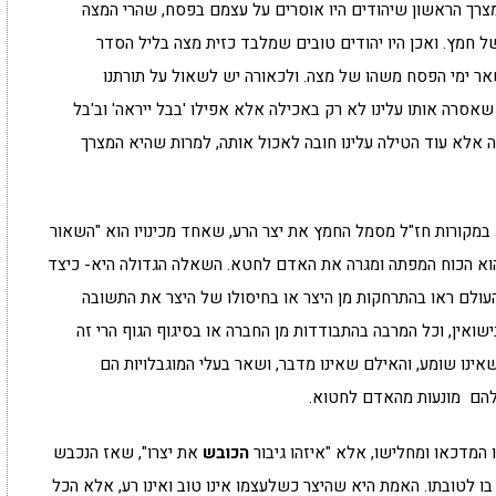
צרך הראשון שיהודים היו אוסרים על עצמם בפסח, שהרי המצה
ל חמץ. ואכן היו יהודים טובים שמלבד כזית מצה בליל הסדר
שאר ימי הפסח משהו של מצה. ולכאורה יש לשאול על תורתנו
אסרה אותו עלינו לא רק באכילה אלא אפילו 'בבל ייראה' וב'בל
ה אלא עוד הטילה עלינו חובה לאכול אותה, למרות שהיא המצרך
. במקורות חז"ל מסמל החמץ את יצר הרע, שאחד מכינויו הוא "השאור
וא הכוח המפתה ומגרה את האדם לחטא. השאלה הגדולה היא- כיצד
ולם ראו בהתרחקות מן היצר או בחיסולו של היצר את התשובה
ישואין, וכל המרבה בהתבודדות מן החברה או בסיגוף הגוף הרי זה
שאינו שומע, והאילם שאינו מדבר, ושאר בעלי המוגבלויות הם
להם מונעות מהאדם לחטוא.
ו המדכאו ומחלישו, אלא "איזהו גיבור
הכובש
את יצרו", שאז הנכבש
לטובתו. האמת היא שהיצר כשלעצמו אינו טוב ואינו רע, אלא הכל