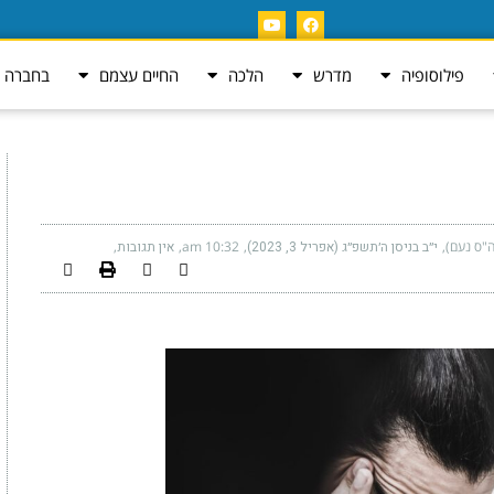
פילוסופיה
מדרש
הלכה
החיים עצמם
בחברה ה
ה"ס נעם)
י״ב בניסן ה׳תשפ״ג (אפריל 3, 2023)
10:32 am
אין תגובות