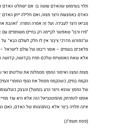
תלוי בשימוש שהאדם עושה בו. אם ישתלט האדם על יצ
האדם באמצעות היצר מצוה, ואם חלילה ייתן האדם דרו
מביאו היצר לעבירה. ועל זה אמרה התורה: "ואהבת את 
"פרו ורבו" שאפשר לקיימה רק בחיים משותפים עם א
ש"הפורש מדרכי ציבור אין לו חלק לעולם הבא". על ה
מלאכים בשמים – אומר ריבונו של עולם לישראל – יש
אלא שאת האנושיות שלכם תחיו בקדושה, קדושה אנו
מצות המצה ואיסור החמץ מסמלות את שליטתו ואי של
הקמח במים, כשהקמח מסמל את הגוף החומרי והמים 
של החמץ שהוא היצר הרע בנמשל) והבצק כשלעצמו אין
אותנו להתרחק מהפוטנציאל הזה אלא היא עוד מחייבת
אינה תלויה ביצר אלא בהתנהגותו של האדם, האם הוא
(פסח תשפ"ג)