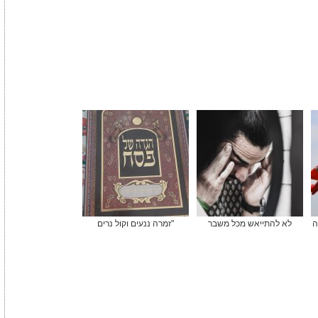
ה
לא להתייאש מכל משבר
"זמרה ננעים וקול נרים