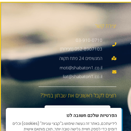
יצירת קשר
03-910-0710
052-8907103 (מכירות)
moti@shabaton1.co.il
liat@shabaton1.co.il
רוצים לקבל ראשונים את שבתון במייל?
הפרטיות שלכם חשובה לנו
לידיעתכם, באתר זה נעשה שימוש ב"קבצי עוגיות" (cookies) וכלים
דומים כדי לספק חוויית גלישה טובה יותר, תוכן מותאם אישית