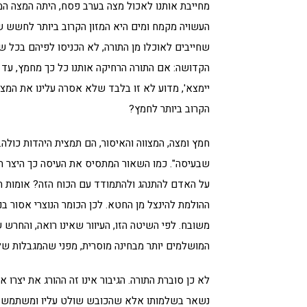
מחייבת אותנו לאכול מצה בערב פסח, היתה המצה המ
העשויה מקמח ומים היא המזון הקרוב ביותר לחשש ש
שחייבים לאוכלו מן התורה, לא הכניסו לפיהם בכל 
הקדושה: אם התורה הרחיקה אותנו כל כך מחמץ, עד ש
יימצא', מדוע לא זו בלבד שלא אסרה עלינו את המצ
הקרוב ביותר לחמץ?
חמץ ומצה, המצווה והאיסור, הם תמצית היהדות כולה
שבעיסה". כמו השאור המתסיס את העיסה כך היצר ה
על האדם להתנהג ולהתמודד עם הכוח הזה? אומות הע
ההולמת להינצל מן החטא. לכן הכומר הנוצרי אסור בנ
משובח. לפי השיטה הזו, העיוור שאינו רואה, והחרש 
המושלמים יותר מבחינה מוסרית, מפני שהמגבלות ש
לא כן סוברת התורה. הגיבור אינו זה ההורג את יצרו א
נשאר בשלמותו אלא שהכובש שולט עליו ומשתמש בו 