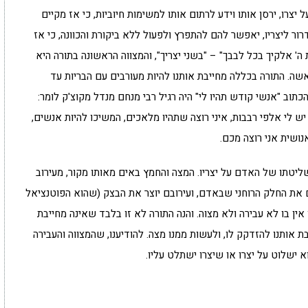
רו, ירסן אותו וידע לרתום אותו למשימות חיוביות, כי אז מקיים
ר ליצריו, יאפשר להם להתפרץ ולפעול ללא ביקורת והכוונה, כי אז
ה' אלקיך בכל לבבך" – "בשני יצריך", והמצווה הראשונה בתורה היא
שה. התורה בכללה מחייבת אותנו להיות מעורבים עם הבריות עד
כתוב "אנשי קודש תהיו לי" היה רגיל רבי מנחם מנדל מקוצ'ק לומר:
 לי אלפי רבבות, איני רוצה שתהיו מלאכים, המשיכו להיות אנשים,
שית אני רוצה מכם.
יטתו של האדם על יצריו. המצה והחמץ באים מאותו מקור, מעירוב
את החלק הרוחני שבאדם, ועירובם יוצר את הבצק (שהוא הפוטנציאל
 בו לא עבירה ולא מצוה. והנה התורה לא זו בלבד שאינה מחייבת
 אותנו להזדקק לו, ולעשות ממנו מצה. להודיענו, שהמצווה והעבירה
 ישלוט על יצרו או שיצרו ישתלט עליו.