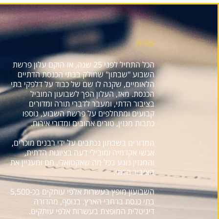
אודות
הכל התחיל לפני 25 שנה, אז הוקם עלון פרשת
השבוע "שבתון" שחולק בבתי הכנסת הדתיים
הלאומיים, שקנה לו שם של כבוד על דלפקי בתי
הכנסת. מאז, העלון הפך לשבועון המוביל
בציבור הדתי, ומעבר לדברי תורה ומדורים
קבועים ומתחלפים על פרשת השבוע, נוספו
כתבות מגזין, טורים אהובים ומדורי אירוח.
המדורים בשבתון נכתבים על ידי רבנים מוכרים,
אנשי אקדמיה ומובילי דעה בציונות הדתית,
והמגזין נוגע בכל מה שאקטואלי, חם ומעניין את
הציבור הדתי.
השבועון מופץ בעשרות אלפי עותקים בכ-5,500
בתי כנסת ברחבי הארץ. בנוסף, מהדורה
דיגיטלית המופצת בעשרות אלפי עותקים.