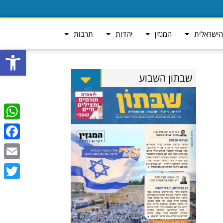
ישראלית
המגזין
יהדות
תרבות
פתח סרגל
שבתון השבוע
tsApp
ebook
Email
Twitter