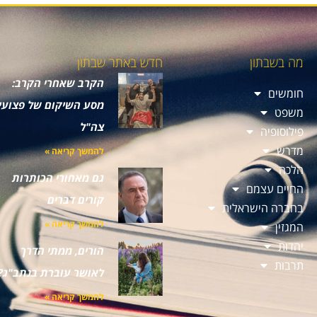
מה בשבתון
חדש באתר שבתון
הקרב שאחרי הקרב:
חומשים
מסע השיקום של פצועי
משפט
צה"ל
פילוסופיה
מדרש
להמשך קריאה »
הלכה
גם מאחורי הכותרות
החיים עצמם
קורים דברים
בחברה הישראלית
להמשך קריאה »
המגזין
יהדות
הורים, ממתי הדרך
תרבות
לאושר עוברת בנתב"ג?
להמשך קריאה »