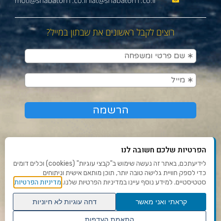
moti@shabaton1.co.il liat@shabaton1.co.il
רוצים לקבל ראשונים את שבתון במייל?
הפרטיות שלכם חשובה לנו
לידיעתכם, באתר זה נעשה שימוש ב"קבצי עוגיות" (cookies) וכלים דומים
כדי לספק חוויית גלישה טובה יותר, תוכן מותאם אישית וניתוחים
תנאי שימוש ומדיניות פרטיות
מדיניות הפרטיות
סטטיסטיים. למידע נוסף עיינו במדיניות הפרטיות שלנו.
פנו אלינו
קראתי ואני מאשר
דחה עוגיות לא חיוניות
הצהרת נגישות
גלילה
התאמת העדפות