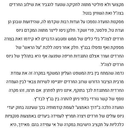
מקצועי ולא פוליטי מתווה לחקיקה שנועד להגביר את שילוב החרדים
בצה"ל ואת השוויון בנטל.
מסקנות הוועדה נסמכו על ועדות רבות שקדמו לה, שהידועות שבהן הן
ועדת טל, פלסנר, פרי ושקד. חלקן ניסו לייצר מתווה המקדם גיוס
חרדים לצה"ל בלי כלים של ממש ומטבע הדברים לא קידמו זאת בצורה
מספקת ואף נפסלו בבג"ץ. חלק אחר ניסה ללכת "על הראש" של
החרדים ועורר אצלם התנגדות חריפה שפגעה אף היא בתהליך של גיוס
חרדים לצה"ל.
נדמה שהמתח בין בית המשפט העליון המשקף במקרה זה את עמדת
מרבית הציבור הדורש שרוב החרדים יתגייסו לשירות צבאי לבין העמדה
החרדית המתנגדת לכך בתוקף, איננו ניתן לפתרון. אם תרצו, זהו מקרה
נוסף של קשר גורדי בלתי ניתן להתרה בין בג"ץ לבד"ץ.
הוועדה הלכה ב"דרך האמצע" לעומת קודמותיה בכך שעיגנה בחוק יעדי
גיוס עולים של חרדים ויצרה תמריץ לעמידה ביעדים באמצעות סנקציות
כלכליות על תקציב הישיבות במקרה של אי עמידה בהם. מאידך, היא