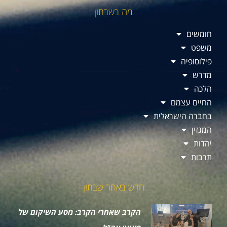
מה בשבתון
חומשים
משפט
פילוסופיה
מדרש
הלכה
החיים עצמם
בחברה הישראלית
המגזין
יהדות
תרבות
חדש באתר שבתון
הקרב שאחרי הקרב: מסע השיקום של