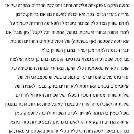
נמנעה מלקבוע סנקציות פליליות וחיוב גיוס לכל החרדים במקרה של אי
עמידה ביעדי הגיוס. בכך, היא יכולה להיענות גם אם בדוחק, לרצון
לקדם שוויון מצד כלל הציבור בישראל ולשאיפה החרדית לשמור על
לימוד התורה ובחורי הישיבות. בפועל, המתווה יוכל לקבל "ציון עובר" אם
הוא יזכה להסכמה (אף בשתיקה) של הפוליטיקאים החרדים ומרבית
חברי הכנסת ולאחר מכן יעמוד במבחן השוויון בג"ץ.
עם זאת, השטן כידוע נמצא בפרטים הקטנים ובהם כך נראה המלצות
הוועדה לא היו שאפתניות כלל ועיקר. מאחורי הכותרת המרשימה של
יעדי גיוס עולים עומדים יעדים נמוכים בשליש מקצב הגידול של
המתגייסים בשנים האחרונות ללא יעדים בחוק. מבעד לאמירה של
שירות שוויוני מסתתר המשך הפעלה של השירות האזרחי לחרדים.
שירות זה לאוכלוסייה החרדית, בניגוד לאוכלוסיות אחרות, הוכח כמנגנון
כושל שאין בו תרומה לשוויון, לפרט המשרת ולהכנה לתעסוקה, אך
המתווה מרחיב דווקא את הגילאים בהם ניתן לבצע שירות כזה. כיוצא
בכך גם באשר לסנקציות הכלכליות. כלי זה נחשב אפקטיבי מאוד, אך