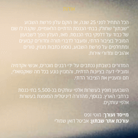
אודות
הכל התחיל לפני 25 שנה, אז הוקם עלון פרשת השבוע
"שבתון" שחולק בבתי הכנסת הדתיים הלאומיים, שקנה לו שם
של כבוד על דלפקי בתי הכנסת. מאז, העלון הפך לשבועון
המוביל בציבור הדתי, ומעבר לדברי תורה ומדורים קבועים
ומתחלפים על פרשת השבוע, נוספו כתבות מגזין, טורים
אהובים ומדורי אירוח.
המדורים בשבתון נכתבים על ידי רבנים מוכרים, אנשי אקדמיה
ומובילי דעה בציונות הדתית, והמגזין נוגע בכל מה שאקטואלי,
חם ומעניין את הציבור הדתי.
השבועון מופץ בעשרות אלפי עותקים בכ-5,500 בתי כנסת
ברחבי הארץ. בנוסף, מהדורה דיגיטלית המופצת בעשרות
אלפי עותקים.
מייסד ועורך
: מוטי זפט
עורכת אתר שבתון
: אביטל דואן שמולי