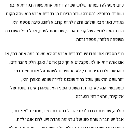
כיום מפעילה העמותה שלוש עשרה דירות. אחת עשרה בקריית ארבע
ושתיים בסוסיא. "הסיבה שרוב הדירות הן בקריית ארבע היא שזה מקום
מגוריי, ואני אבא שלהם ורוצה להיות קרוב אליהם. סיבה נוספת היא
הרכב האוכלוסייה של קריית ארבע, שנרתמת לעניין, ולכל חייל משודכת
משפחה מלווה", מספר גרנות.
רוני מסכים אתו ומדגיש: "בקריית ארבע זה לא משנה כמה אתה דתי, או
אם אתה דתי או לא, מקבלים אותך כבן אדם". ואכן, חלק מהבחורים,
שהגיעו כולם מבית חרדי, לא ממשיכים לשמור על אורח חיים דתי.
"המשפט הראשון שכל בחור שנכנס לדירה שומע מאהרן הוא,
שמעכשיו הוא לא בודד. המשפט השני הוא, שאהרן אינו השוטר של
אלוקים", מתאר רוני בהערכה.
שלמה, ששירת בגדוד 'נצח יהודה' בחטיבת כפיר, מסכים: "אני דתי,
אבל יש חבר'ה שחוו סוג של טראומה מהדת ויש להם אנטי לדת.
כשהם מבקשים מאהרן רכב לבילוי של שישי בערב, הוא נותן. הוא לא