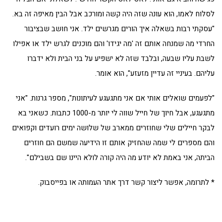
לסלוח לאמו, הוא עונה שזה היה קשה ומורכב אבל הבין מאיפה זה בא.
"עסקתי רבות בשאלה איך הורים מגרשים ילד. אני חושב שבציבור
החרדי מה שמנחה אותם זה 'מה יגידו' והם מוכנים לגרש ילד או אפילו
לשבת עליו שבעה, ובלבד שזה לא ישפיע על בני הבית ולא ידברו
עליהם. בעיניי זה עדיין מזעזע", הוא אומר.
"לפעמים שואלים אותי אם אני מתגעגע לעיתונות", מספר גרנות. "אני
מתגעגע, אבל חיוך של חייל שווה לי יותר מ-1000 כתבות. כשאני בא
לבקר חיילים שלי שחוזרים ממארב של שלושה ימים רועדים וקפואים
והם מספרים לי שמה שהחזיק אותם זו הידיעה שמשם הם חוזרים
הביתה, אני באמת לא יודע מה היה קורה לולא היינו שם בשבילם".
* לתרומה, אפשר ליצור קשר דרך אתר העמותה או בפייסבוק.