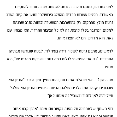
לפני כחודש, במסגרת ערב התרמה לעמותה שהיה אמור להתקיים
באשדוד, הפגינו עשרות חרדים מהפלג הירושלמי ומנעו את קיום הערב.
גרנות חולץ מהמקום, רק בהתערבות המשטרה וכוחות מג"ב שהגיעו
למקום. "מדובר בפלג קיצוני, זה לא כל הציבור החרדי", הוא מבחין. עם
זאת, הוא מדגיש, הם לא יעצרו אותו.
לראשונה, מתכנן גרנות לשכור דירה בעיר לוד, לבנות שגורשו מבתיהן
החרדיים. "גם אני הופתעתי לגלות כמה בנות שנזרקות מהבית יש", הוא
מספר.
מה החזון? – אני שואלת את גרנות, והוא מחייך חיוך עצוב: "החזון הוא
שההורים יקבלו את הילדים שלהם הביתה. בינתיים החזון הוא שלכל
חייל יהיה לאן לחזור ובשביל זה אנחנו כאן".
רוני משתף שלאחרונה חל מפנה בקשר עם אימו: "אהרן קבע איתה
פגישה והביא גם אותי. לאט לאט הקשר חודש". לשאלתי אם הצליח