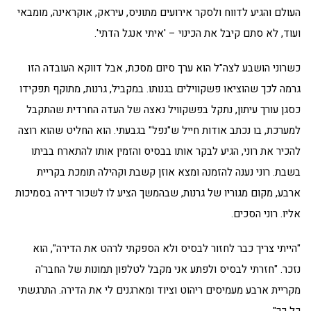
העולם והגיע לדווח ולסקר אירועים מתוניס, עיראק, אוקראינה, מומבאי
ועוד, לא סתם קיבל את הכינוי – 'איתי אנגל הדתי'.
כשרוני הושבע לצה"ל הוא ערך סיום מסכת, אבל דווקא העובדה הזו
גרמה לכך שהוציאו פשקווילים בגנותו. במקביל, גרנות, מתוקף תפקידו
כסגן עורך עיתון, נתקל בפשקוויל נאצה של העדה החרדית שהתקבל
למערכת, בו נכתב אודות חייל ש"נפל" בגבעתי. הוא החליט שהוא רוצה
להכיר את רוני, הגיע לבקר אותו בבסיס והזמין אותו להתארח בביתו
בשבת. רוני נענה להזמנה ומצא אוזן קשבת וקהילה תומכת בקריית
ארבע, מקום מגוריו של גרנות, שבהמשך הציע לו לשכור דירה בסמיכות
אליו. רוני הסכים.
"הייתי צריך כבר לחזור לבסיס ולא הספקתי לרהט את הדירה", הוא
נזכר. "חזרתי לבסיס ולפתע אני מקבל לטלפון תמונות של החבר'ה
מקריית ארבע מעמיסים ריהוט וציוד ומארגנים לי את הדירה. התרגשתי
כל כך".