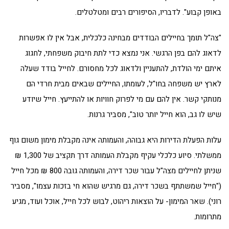
באופן קבוע". לדבריו, הסיפורים רבים ומטלטלים.
"צה"ל תומך בחיילים הבודדים מבחינה כלכלית, אבל אין לו אפשרות
לדאוג להם בפן הרגשי. אני נמצא כדי לתת חיבוק משפחתי, לחגוג
איתם ימי הולדת, להתעניין ולדאוג לכל מחסורם. לחייל בודד שעלה
לארץ יש משפחה בחו"ל, לעומתו, החיילים שבאים מבית חרדי הם
מנותקי קשר. אין להם עם מי לפרוק חוויות או להתייעץ. חייל שיודע
שיש לו גב, הוא חייל יותר טוב", מסביר גרנות.
עלות הפעלת הדירות היא גבוהה, והעמותה אינה מקבלת מימון משום גוף
ממשלתי. סיוע כלכלי עקיף מקבלת העמותה דרך תקציב של 1,300 ₪
שניתן לחיילים מצה"ל עבור שכר דירה, והעמותה גובה 800 ₪ מכל חייל
("חייל שמשתתף בשכר דירה, גם מרגיש שהוא חי בזכות עצמו", מסביר
רוני). שאר המימון- על הוצאות ריהוט, לבוש לכל חייל, אוכל ועוד, מגיע
מתרומות.