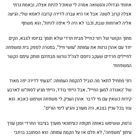
אחותי הגדולה והנשואה אמרה לי שאוכל להיות אצלה, ובאמת גרתי
אצלה קרוב לשנה. אבל אז היא עברה לדירה קרובה לאמא שלי, הגיעה
אליה לארוחות שבת, וכבר לא היה לי איפה להיות", הוא משתף.
מתוך הקושי של רוני כחייל מבית חרדי שלא תומך בגיוסו לצבא, הקים
יחד עם אהרן גרנות את עמותת "עושי חיל", במטרה לספק בית ומשפחה
לחיילים חרדים שעקב גיוסם לצה"ל גורשו מבתיהם ונותק עימם הקשר
המשפחתי.
רוני מתחיל לתאר מה הוביל להקמת העמותה: "הגעתי לדירה יפה מאוד
של 'האגודה למען החייל', אבל הייתי בודד, הייתי מגיע לסופ"ש לארבע
קירות כשאין עם מי לדבר. אהרן העניק לי משפחה ושימש כאבא. הוא
עזר בכל עניין בצבא, היה מעורב והגיע לימי הורים".
גרנות, ששימש באותה תקופה כעיתונאי מוערך בציבור החרדי וסגן עורך
עיתון "משפחה", לא חלם אז על הקמת עמותה. הוא הסתובב ברחבי