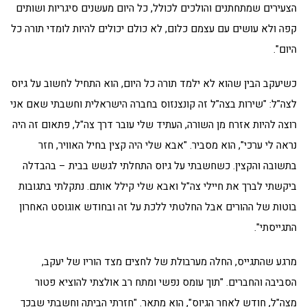
הצעירים שמתחתנים והולכים לכולל, כל היום מעשנים סיגריות ושותים
קפה ולא עושים עם עצמם כלום, לא כולם יכולים להיות לומדי תורה כל
היום".
כשיעקב הבין שהוא לא ילמד תורה כל היום, הוא התחיל לחשוב על גיוס
לצה"ל: "שירות בצה"ל זה קונצנזוס בחברה הישראלית וחשבתי שאם אני
רוצה להיות אזרח מן השורה, העתיד שלי עובר דרך צה"ל, פתאום זה היה
נראה לי ערכי", הוא מסביר. "אבא שלי היה קצין בחיל האוויר, חזר
בתשובה והקצין. כשחשבתי על גיוס התחלתי לגשש בבית – בהבדלה
ביקשתי לברך את חיילי צה"ל ואבא שלי קילל אותם. נתקלתי בתגובות
בוטות של ההורים אבל החלטתי ללכת על זה ובחודש אוגוסט האחרון
התגייסתי".
מרגע שהתגייס, החלה מערבולת של לחצים מצד הוריו של יעקב,
הסביבה והחברים. "תוך עומס נפשי ומתח רב אולצתי להוציא פטור
מצה"ל, חודש לאחר הגיוס", הוא מתאר. "חזרתי הביתה וחשבתי שבכך