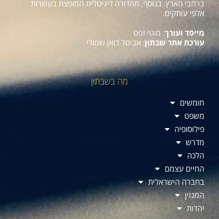
ברחבי הארץ. בנוסף, מהדורה דיגיטלית המופצת בעשרות
אלפי עותקים.
מייסד ועורך
: מוטי זפט
עורכת אתר שבתון
: אביטל דואן שמולי
מה בשבתון
חומשים
משפט
פילוסופיה
מדרש
הלכה
החיים עצמם
בחברה הישראלית
המגזין
יהדות