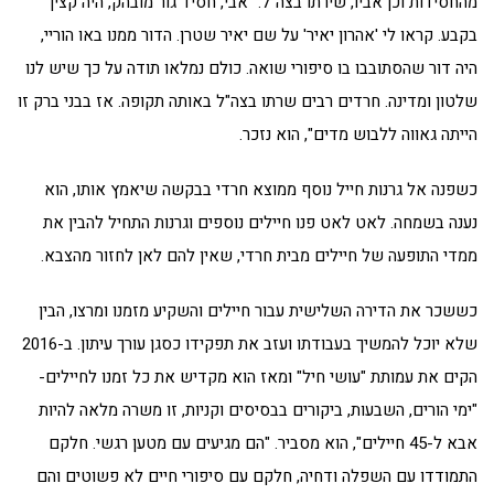
מהחסידות וכן אביו, שירתו בצה"ל. "אבי, חסיד גור מובהק, היה קצין
בקבע. קראו לי 'אהרון יאיר' על שם יאיר שטרן. הדור ממנו באו הוריי,
היה דור שהסתובבו בו סיפורי שואה. כולם נמלאו תודה על כך שיש לנו
שלטון ומדינה. חרדים רבים שרתו בצה"ל באותה תקופה. אז בבני ברק זו
הייתה גאווה ללבוש מדים", הוא נזכר.
כשפנה אל גרנות חייל נוסף ממוצא חרדי בבקשה שיאמץ אותו, הוא
נענה בשמחה. לאט לאט פנו חיילים נוספים וגרנות התחיל להבין את
ממדי התופעה של חיילים מבית חרדי, שאין להם לאן לחזור מהצבא.
כששכר את הדירה השלישית עבור חיילים והשקיע מזמנו ומרצו, הבין
שלא יוכל להמשיך בעבודתו ועזב את תפקידו כסגן עורך עיתון. ב-2016
הקים את עמותת "עושי חיל" ומאז הוא מקדיש את כל זמנו לחיילים-
"ימי הורים, השבעות, ביקורים בבסיסים וקניות, זו משרה מלאה להיות
אבא ל-45 חיילים", הוא מסביר. "הם מגיעים עם מטען רגשי. חלקם
התמודדו עם השפלה ודחיה, חלקם עם סיפורי חיים לא פשוטים והם