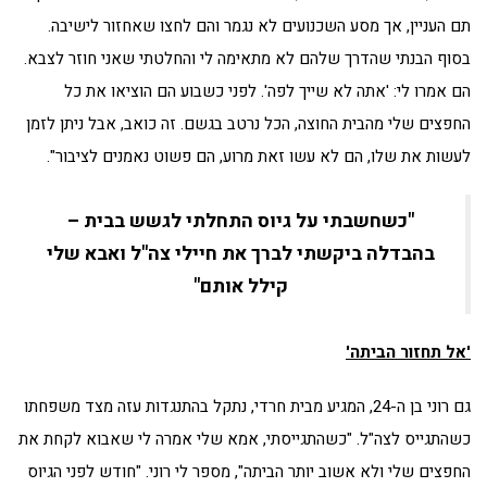
תם העניין, אך מסע השכנועים לא נגמר והם לחצו שאחזור לישיבה.
בסוף הבנתי שהדרך שלהם לא מתאימה לי והחלטתי שאני חוזר לצבא.
הם אמרו לי: 'אתה לא שייך לפה'. לפני כשבוע הם הוציאו את כל
החפצים שלי מהבית החוצה, הכל נרטב בגשם. זה כואב, אבל ניתן לזמן
לעשות את שלו, הם לא עשו זאת מרוע, הם פשוט נאמנים לציבור".
"כשחשבתי על גיוס התחלתי לגשש בבית –
בהבדלה ביקשתי לברך את חיילי צה"ל ואבא שלי
קילל אותם"
'אל תחזור הביתה'
גם רוני בן ה-24, המגיע מבית חרדי, נתקל בהתנגדות עזה מצד משפחתו
כשהתגייס לצה"ל. "כשהתגייסתי, אמא שלי אמרה לי שאבוא לקחת את
החפצים שלי ולא אשוב יותר הביתה", מספר לי רוני. "חודש לפני הגיוס