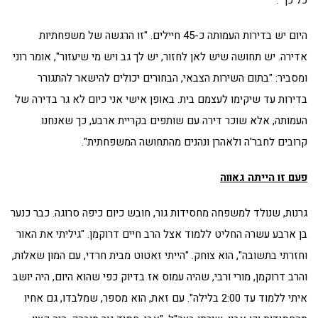
היום יש בדירות העמותה כ-45 חיילים. "זו הרגשה של משפחתיות
אדירה. יש תחושה שיש לאן לחזור, יש לך גב ויש מי שיעזור", אומר רוני
ומסביר: "בתום השירות הצבאי, הבחורים יכולים להישאר להתגורר
בדירות עד שיקימו לעצמם בית. באופן אישי אני כיום לא גר בדירה של
העמותה, אלא שוכר דירה עם שותפים בקריית ארבע, כך שאנחנו
קרובים לחבר'ה ולאהרן ונהנים מהתחושה המשפחתית".
פעם זו הייתה גאווה
גרנות, שנולד למשפחה מחסידות גור, חובש כיום כיפה סרוגה. כבר כנער
בן ארבע עשרה החליט ללמוד אצל הרב חיים דרוקמן. "גיליתי את האור
וחזרתי בתשובה", הוא צוחק. "הייתי זאטוט מבית חרדי, עם המון שאלות,
והרב דרוקמן, מורי ורבי, שהיה עמוס אז בדיוק כפי שהוא היום, היה יושב
איתי ללמוד עד 2:00 בלילה". עם זאת, הוא מספר, שמלבדו, גם אחיו