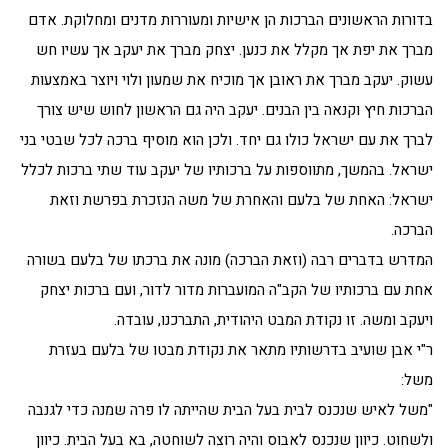
בדורות הראשונים הברכות הן אישיות ומעוררות מדנים ומחלוקת. אדם
מברך את יפת אך מקלל את כנען. יצחק מברך את יעקב אך עשיו חש
עשוק. יעקב מברך את ראובן אך מוכיח את שמעון ולוי ויוצר באמצעות
הברכות חיץ וקנאה בין הבנים. יעקב היה גם הראשון לחוש שיש צורך
לברך את עם ישראל כולו גם יחד. ולכן הוא מוסיף ברכה לכל שבטי בני
ישראל. בהמשך, מתווספות על ברכותיו של יעקב עוד שתי ברכות לכלל
ישראל: האחת של בלעם והאחרת של משה הנזכרת בפרשת וזאת
הברכה.
המדרש בדברים רבה (וזאת הברכה) מונה את ברכתו של בלעם בשורה
אחת עם ברכותיו של הקב"ה המועברות מדור לדור, ועם ברכות יצחק
ויעקב ומשה. זו נקודת המבט היהודית, התברכנו, עובדה.
ר"י אבן שועיב בדרשותיו מתאר את נקודת מבטו של בלעם בעזרת
משל:
"משל לאיש שנכנס לבית בעל הבית שהייתה לו פרה שמנה כדי לגנבה
ולשחוט. כיוון שנכנס לאבוס והיה רוצה לשוחטה, בא בעל הבית. כיוון