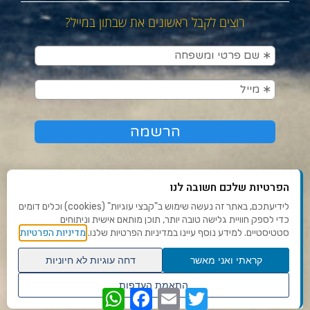
רוצים לקבל ראשונים את שבתון במייל?
הפרטיות שלכם חשובה לנו
לידיעתכם, באתר זה נעשה שימוש ב"קבצי עוגיות" (cookies) וכלים דומים
כדי לספק חוויית גלישה טובה יותר, תוכן מותאם אישית וניתוחים
תנאי שימוש ומדיניות פרטיות
מדיניות הפרטיות
סטטיסטיים. למידע נוסף עיינו במדיניות הפרטיות שלנו.
פנו אלינו
קראתי ואני מאשר
דחה עוגיות לא חיוניות
הצהרת נגישות
גלילה
התאמת העדפות
WhatsApp
Facebook
Email
Twitter
לראש
שנו העדפות פרטיות
Ⓒ 2020 - כל הזכויות שמורות לשבתון