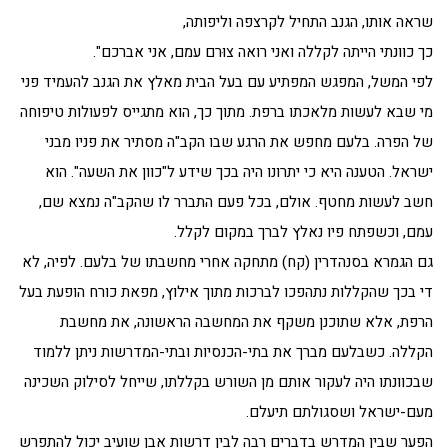
שראה אותו, הגנב התחיל לקרצפה וליפותה,
כך כוונתי הייתה לקללה ואני רואה צוּרם עמם, אני אברכם".
לפי המשל, המפגש המפתיע עם בעל הבית מאלץ את הגנב להעמיד פני
מי שבא לעשות מלאכתו ברפת. מתוך כך, הוא מתגייס לפעולות טיפוחה
של הפרה. בלעם מחפש את הרגע שבו הקב"ה מסתיר את פניו מבני
ישראל. הטענה היא כי יתרונו היה בכך שידע ל"כוון את השעה". הוא
חשב לעשות מחטף. אולם, בכל פעם התברר לו שהקב"ה נמצא שם,
עמם, וכשפתח פיו נאלץ לברך במקום לקלל.
גם הגמרא בסנהדרין (קח) מתחקה אחרי מחשבתו של בלעם. לפיה, לא
די בכך שהקללות נתהפכו לברכות מתוך אילוץ, מפאת כורח הופעת בעל
הרפת, אלא שתוכנן משקף את המחשבה הראשונה, את מחשבת
הקללה. כשבלעם מברך את בתי-הכנסיות ובתי-המדרשות ניתן ללמוד
שבכוונתו היה לעקור אותם מן השורש בקללתו, שייחל לסילוק השכינה
מעם-ישראל ושסגולתם תיעלם.
הפער שבין המדרש בדברים רבה לבין דרשות אבן שועיב יכול להתפרש