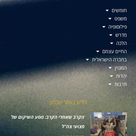
חומשים
משפט
פילוסופיה
מדרש
הלכה
החיים עצמם
בחברה הישראלית
המגזין
יהדות
תרבות
חדש באתר שבתון
הקרב שאחרי הקרב: מסע השיקום של
פצועי צה"ל