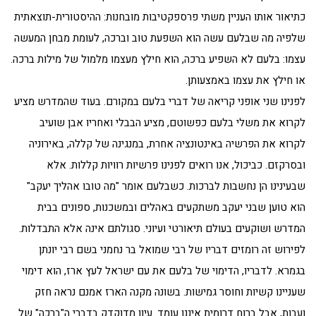
כתיאור אותו העניין משתי פרספקטיבות מובחנות: ההיסטורית-תוצאתית
שלפיה מה שבלעם עשה הוא השפעת טוב וברכה, לעומת מבחן המעשה
עצמו: בלעם לא השפיע ברכה, הוא חילץ מעצמו מלמול של מילות ברכה.
או חילץ את עצמו באמצעותן.
לפנינו שני אופני קריאה של דברי בלעם במקורם. בעוד שהמדרש מציע
לקרוא את משלי בלעם כפשוטם, מציע הבבלי ואחריו אבן שועיב
לקרוא את הפרשיה באינטונציה אחרת, במנגינה של קללה, באירוניה
ובסרקזם. כביכול, אנו רואים לפנינו פרשיות רוויות קללות. אלא
שבעינינו הן נחשבות לברכות. כשבלעם אומר "מה טובו אהליך יעקב"
הוא טוען שבני יעקב משתקעים באהלים ובמשכנות, ספונים בבית
המדרש ושוקעים בעולם תיאורטי ועיוני. סגולתם אינה אלא התבדלות.
לפירוש זה רומזים דבריו של רבי שמואל בר נחמני בשם רבי יונתן
בגמרא. לדבריו, הדימוי של בלעם את עם ישראל לעץ ארז, הוא דימוי
שעניינו קשיות וחוסר גמישות. בשונה מקנה הארז אמנם נראה חזק
ועבות, אבל ברוח דרומית איננו עומד. עיון מדוקדק בדברי ה"ברכה" של