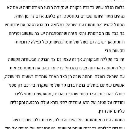
בלעם מגלה שיש בדבריו ביקורת. שנקודת מבטו מאירה זווית שאנו לא
מזהים מתוך היותנו שבויים בקונספט. רק בלעם, אדם זר, מן החוץ,
מסוגל להציג את תמונת עם ישראל במלואה. רק הוא מזהה את יתרונותיו
בד בבד עם חסרונותיו. והוא מזהה שההסתגרות יש בה שגשוג ופריחה
רוחנית, אך יש בה גם כשל של חוסר גמישות, של נפילה לדוגמות
נוקשות מדי.
זהו צד הקללה והביקורת, אך זה עצמו גם צד הברכה. הבשורות הקשות
של התקופה האחרונה צבעו במכחול עדין עד כאב את תמונת מציאוּת
עם ישראל בעולם. תמונה שבה מן הצד האחד עומדים רשעים בני עוולה,
אנשים שאינם בוחלים ברצח בדם קר של מי שנקרה בדרכם רק מפני
שנולד יהודי. ומן הצד השני עומדים יהודים, מתעקשים ומתפללים
ומודים על הטוב ועל הרע. עומדים לפני בורא עולם בהכנעה ומקבלים
עליהם את הדין.
התמונה הזו היא תמונתה של הפרשה שלנו, פרשת בלק. שכירי רשע
עומדים לכלותנו בדרכים שונות ומשונות. האקטיביות של הגויים אל מול