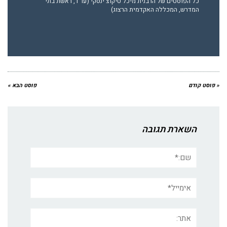
כל הפוסטים של הרבנית מיכל טיקוצ'ינסקי (עו"ד, ראשת בתי
המדרש, המכללה האקדמית הרצוג)
« פוסט קודם
פוסט הבא »
השארת תגובה
שם:*
אימייל*
אתר: