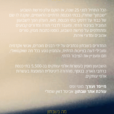
הכל התחיל לפני 25 שנה, אז הוקם עלון פרשת השבוע
"שבתון" שחולק בבתי הכנסת הדתיים הלאומיים, שקנה לו שם
של כבוד על דלפקי בתי הכנסת. מאז, העלון הפך לשבועון
המוביל בציבור הדתי, ומעבר לדברי תורה ומדורים קבועים
ומתחלפים על פרשת השבוע, נוספו כתבות מגזין, טורים
אהובים ומדורי אירוח.
המדורים בשבתון נכתבים על ידי רבנים מוכרים, אנשי אקדמיה
ומובילי דעה בציונות הדתית, והמגזין נוגע בכל מה שאקטואלי,
חם ומעניין את הציבור הדתי.
השבועון מופץ בעשרות אלפי עותקים בכ-5,500 בתי כנסת
ברחבי הארץ. בנוסף, מהדורה דיגיטלית המופצת בעשרות
אלפי עותקים.
מייסד ועורך
: מוטי זפט
עורכת אתר שבתון
: אביטל דואן שמולי
מה בשבתון