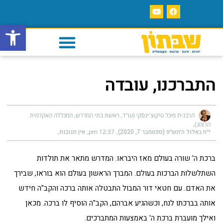
פתח סרגל
התברכנו, עובדה
הרבנית מיכל טיקוצ'ינסקי (עו"ד, ראשת בתי המדרש, המכללה האקדמית
הרצוג)
י״ח באלול ה׳תש״פ (ספטמבר 7, 2020)
12:37 pm
אין תגובות
ברכת ה' שורה בעולם מאז היבראו. המדרש מתאר את תולדות
השתלשלות הברכות בעולם. המברך הראשון בעולם הוא בוראו, שבירך
את האדם. עם חטאי דור המבול התבטלה אותה ברכה והקב"ה חידש
אותה בברכתו לנח, וכשהגיע אברהם, הקב"ה הוסיף לו ברכה. מכאן
ואילך מועברת ברכת ה' באמצעות המתברכים.