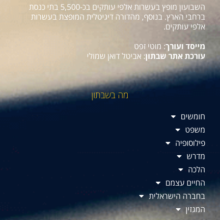
השבועון מופץ בעשרות אלפי עותקים בכ-5,500 בתי כנסת
ברחבי הארץ. בנוסף, מהדורה דיגיטלית המופצת בעשרות
אלפי עותקים.
מייסד ועורך
: מוטי זפט
עורכת אתר שבתון
: אביטל דואן שמולי
מה בשבתון
חומשים
משפט
פילוסופיה
מדרש
הלכה
החיים עצמם
בחברה הישראלית
המגזין