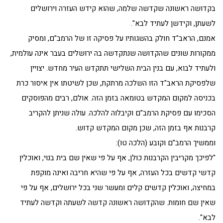
בקדושה ראשונה שקדשה שלמה, שהוא קידש העזרה וירושלים
לשעתן, וקידשן לעתיד לבא".
אמנם, הראב"ד חולק בהשגותיו על פסיקה זו של הרמב"ם, ומסיק
ממקורות שונים שהקדושה שנתקדשה בה ירושלים בעבר אינה עולמית,
ולעתיד לבוא, עם בנין הבית השלישי תתקדש העיר מחדש. יצויין
שלפסיקת הראב"ד הזו השלכה מרתקת, שכן לשיטתו אין איסור כרת
בכניסה למקום המקדש בטומאה בזמן הזה. אולם, רבים מהפוסקים
הסכימו עם פסיקת הרמב"ם וקיבלוה להלכה. עולה שניתן להקריב
קרבנות אף בזמן הזה, שכן מקום המקדש קדוש.
וממשיך הרמב"ם וקובע (הלכה טו):
"לפיכך מקריבין הקרבנות כולן, אף על פי שאין שם בית בנוי, ואוכלין
קדשי קדשים בכל העזרה, אף על פי שהיא חריבה ואינה מוקפת
במחיצה, ואוכלין קדשים קלים ומעשר שני בכל ירושלים, אף על פי
שאין שם חומות. שהקדושה ראשונה קדשה לשעתה וקדשה לעתיד
לבא".