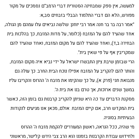
למעשה, אין ספק שמבחינה הסטורית דברי הרמב"ם נסמכים על מקור
מפורש, הלא הם דברי התלמוד הבבלי בזבחים סב,א:
"אמר רבה בר בר חנה אמר רבי יוחנן: שלשה נביאים עלו עמהם מן הגולה,
אחד שהעיד להם על המזבח (כלומר, על מדות המזבח, כך בהלכות בית
הבחירה ב,ד), ואחד שהעיד להם על מקום המזבח, ואחד שהעיד להם
שמקריבין אף על פי שאין בית".
הרי שבזמן שיבת ציון התבשרו ישראל על ידי נביא איה מקום המזבח,
והותר להם להקריב על המזבח אפילו נוכח הבית החרב. כך עולה גם
מנבואת חגי (פרק א), על כך שהקימו את מזבח ה' ההרוס והקריבו עליו
במשך שנים ארוכות, אך טרם בנו את בית ה'.
מסקנת הדברים עד כה היא שניתן להקריב קרבנות גם בזמן הזה, כאשר
בית המקדש חרב, אם קיים המזבח. אולם, מכאן אנו מגיעים לנקודות
הבעיתיות בסוגיה.
מי שהיה, ככל הנראה, ראשון המעוררים להקמת מזבח ה' ההרוס
ולחידוש עבודת הקרבנות בזמננו הוא הרב צבי הירש קלישר, מראשוני