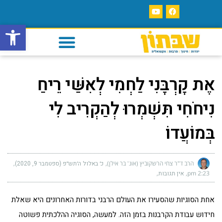
פתח סרגל
אֶת קָרְבָּנִי לַחְמִי לְאִשַּׁי רֵיחַ
נִיחֹחִי תִּשְׁמְרוּ לְהַקְרִיב לִי
בְּמוֹעֲדוֹ
הרב ד"ר צחי הרשקוביץ (אונ' בר אילן)
כ׳ באלול ה׳תש״פ (ספטמבר 9, 2020)
2:23 pm
אין תגובות
אחת הסוגיות שהסעירו את העולם הרבני בדורות האחרונים היא שאלת
חידוש עבודת הקרבנות בזמן הזה. למעשה, הסוגיה ההלכתית פשוטה