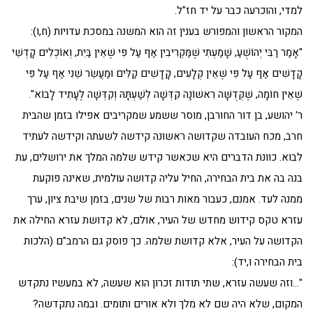
למדי, והוכרעה כבר על יד חז"ל.
המקור הראשון והמפורש בענין זה הוא המשנה במסכת עדויות (ח,ו):
"אָמַר רַבִּי יְהוֹשֻׁעַ, שָׁמַעְתִּי שֶׁמַּקְרִיבִין אַף עַל פִּי שֶׁאֵין בַּיִת, וְאוֹכְלִים קָדְשֵׁי
קָדָשִׁים אַף עַל פִּי שֶׁאֵין קְלָעִים, קָדָשִׁים קַלִּים וּמַעֲשֵׂר שֵׁנִי אַף עַל פִּי
שֶׁאֵין חוֹמָה, שֶׁקְּדֻשָּׁה רִאשׁוֹנָה קִדְּשָׁה לְשַׁעְתָּהּ וְקִדְּשָׁה לֶעָתִיד לָבוֹא".
ר' יהושע, בן דור החורבן, מוסר ששמע שמקריבים אפילו בזמן שהבית
חרב, מכח העובדה שקדושה ראשונה קידשה לשעתה וקידשה לעתיד
לבוא. כוונת הדברים היא שכאשר קידש שלמה המלך את ירושלים, עת
בנה בה את בית הבחירה, החיל עליה קדושה עולמית, שאינה פוקעת
ממנה לעד. אמנם, כעבור מאות רבות של שנים, בזמן שיבת ציון, ערך
עזרא טקס קידוש מחדש של העיר, אולם, לא קדושת עזרא החילה את
הקדושה על העיר, אלא קדושת שלמה. כך פוסק גם הרמב"ם (הלכות
בית הבחירה ו,יד):
"…וזה שעשה עזרא, שתי תודות זכרון הוא שעשה, לא במעשיו נתקדש
המקום, שלא היה שם לא מלך ולא אורים ותומים. ובמה נתקדשה?