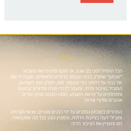
אודות
הכל התחיל לפני 25 שנה, אז הוקם עלון פרשת השבוע
"שבתון" שחולק בבתי הכנסת הדתיים הלאומיים, שקנה לו שם
של כבוד על דלפקי בתי הכנסת. מאז, העלון הפך לשבועון
המוביל בציבור הדתי, ומעבר לדברי תורה ומדורים קבועים
ומתחלפים על פרשת השבוע, נוספו כתבות מגזין, טורים
אהובים ומדורי אירוח.
המדורים בשבתון נכתבים על ידי רבנים מוכרים, אנשי אקדמיה
ומובילי דעה בציונות הדתית, והמגזין נוגע בכל מה שאקטואלי,
חם ומעניין את הציבור הדתי.