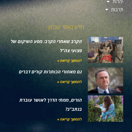
יהדות
תרבות
חדש באתר שבתון
הקרב שאחרי הקרב: מסע השיקום של
פצועי צה"ל
להמשך קריאה »
גם מאחורי הכותרות קורים דברים
להמשך קריאה »
הורים, ממתי הדרך לאושר עוברת
בנתב"ג?
להמשך קריאה »