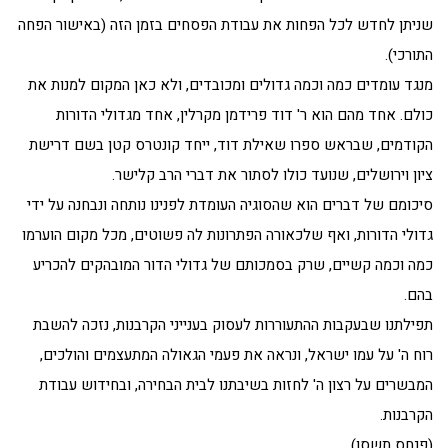
שניתן לחדש לכל הפחות את עבודת הפסחים בזמן הזה (באישור הפחה
התורכי).
מנגד עומדים כמה וכמה גדולים ומכובדים, ולא כאן המקום למנות את
כולם. אחד מהם הוא ר' דוד פרידמן מקרלין, אחד מגדולי הדורות
הקודמים, שבראש ספרו שאילת דוד, ייחד קונטרס קטן בשם דרישת
ציון וירושלים, שנועד כולו לסתור את דברי הרב קלישר.
סיכומם של דברים הוא שהסוגיה העומדת לפנינו נותחה ונבחנה על ידי
גדולי הדורות, ואף שלכאורה הפתרונות לה פשוטים, מכל מקום הוערמו
כמה וכמה קשיים, שרק בסמכותם של גדולי הדור המובהקים להכריע
בהם.
תפילתנו שבעקבות ההתעוררות לעסוק בענייני הקרבנות, נזכה להשבת
רוח ה' על עמו ישראל, ונראה את פעמי הגאולה המתעצמים והולכים,
המבשרים על רצון ה' לחזות בשיבתנו לבית הבחירה, ובחידוש עבודת
הקרבנות.
(פנחס תשסו)