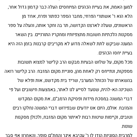
למען האמת, את בעיית הכהנים המיוחסים העלה כבר קדמון גדול אחר,
הלא הוא ר' אשתורי הפרחי, מחבר הספר כפתור ופרח, אחד מן
הראשונים, שעלה לארצנו הקדושה, תר בה וחקר אותה, והעלה על ספר
מסקנות הלכתיות חשובות מתצפיותיו ומחקריו התורניים. בין השאר
המענה שביקש לתת לשאלה מדוע לא מקריבים קרבנות בזמן הזה היא
בעיית יחסו הכהנים.
מכל מקום, על שלוש הבעיות מבקש הרב קלישר למצוא תשובות
מספקות, ונתייחס רק לאחת מהן, סוגיית מקום המזבח. הרב קלישר רואה
בהשארתו של הכותל המערבי, שריד בית מקדשנו, אות ופלא של
השכינה הא-להית, שנועד לסייע לנו לאתר, באמצעות חישובים ועל פי
דברי המשנה במסכת מידות ופסיקת הרמב"ם, את מקום המקדש
והמזבח. אולם, היום אנו יודעים שבפירוש דברי המשנה נחלקו רבים
וטובים, וקיימות שיטות רבות לאיתור מקום המזבח, ולכולן מסקנות
שונות.
למרבית הסוגיות הודו לו ר' עקיבא איגר והחת"ם סופר, והאחרון אף סבר