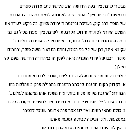
מבשרי שיבת ציון בעת החדשה. הרב קלישר כתב סדרת ספרים,
ובראשם "דרישת ציון" (הספר זכה לאחרונה לצאת במהדורה מהודרת
של מוסד הרב קוק, בעריכת וביוזמת ר' יהודה עציון), בה ביקש לעורר את
העולם התורני לסוגיית חידוש הקרבנות ולשיבת ציון. ספרו מכיל גם כמ
וכמה התכתבויות עם גדולי הדור, ובראשם שני הגאונים הגדולים: ר'
עקיבא איגר, רבן של כל בני הגולה, וחתנו הנודע ר' משה סופר, "החת"ם
סופר", רבם של יהודי הונגריה (ראה לענין זה במהדורה החדשה, מעמ' 90
ואילך).
שלוש בעיות מרכזיות מעלה הרב קלישר, ועם כולם הוא מתמודד:
א. דקדוק מקום המזבח. כי כתב הרמב"ם בתחילת פרק ב מהלכות בית
הבחירה: "המזבח מקומו מכוון ביותר ואין משנין אותו ממקומו לעולם…".
וכבר ראינו לעיל שהיו צריכים נביא בשיבת ציון לחשיפת מקום המזבח.
ב. כולנו טמאי מתים, ואין לנו אפר פרה אדומה שנוכל להטהר
באמצעותו, ולכן הגישה לבית ה' נמנעת מאתנו.
ג. אין לנו היום כהנים מיוחסים מזרע אהרן בוודאות.