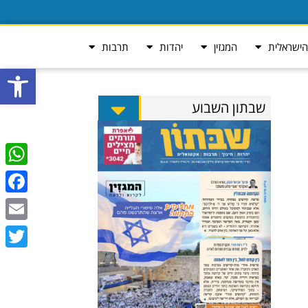
ישראלית
המגזין
יהדות
תרבות
פתח סרגל
שבתון השבוע
tsApp
ebook
Email
Twitter