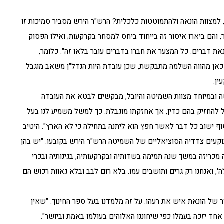
 למצוות הונאה ולהתמוטטות כלכלית? הרש"ר הירש מסביר סמיכות זו
והם ביארו איסור זה בייחוד ביחס למסחר בקרקעות; ואילו הפסוק
נאת דברים. כל המצער את חברו בדברים עובר בלאו זה". כלומר,
ויו כאן מהווה השלמה מתבקשת, שכן עובדת היות הנדל"ן משאב מוגבל
ין.
רשה ובמיוחד מצוות השמיטה והיובל, מבקשים לבטא את העובדה
החזיק בהם כדין, אך אחזקתו מוגבלת. כך למשל משמיע לנו בעל
בסוף ישוב כל דבר לאשר חפץ הוא ליתנה בתחילה כי לא הארץ". היטיב
עים צדדיה הסוציאליים של השמיטה הרש"ר הירש בקובעו: "יש בהן
כריזה במשך שנה תמימה בשדותיה ובקרקעותיה, בגינותיה ובכרי
, ואנחנו רק גרים ותושבים עמו. בלא רום לבב ובלא גאוות רכוש הם
 של הונאת איש את רעהו. על זה מלמדנו בעל ספר החינוך: "שאין
חד יזכה בעמלו כפי שיחוננו האלוהים בעולמו באמת וביושר".