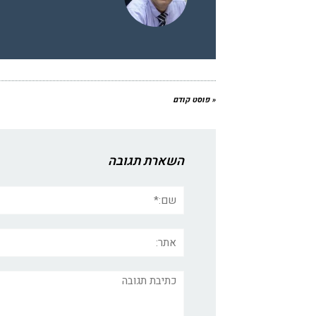
« פוסט קודם
השארת תגובה
שם:*
אתר:
תגובה