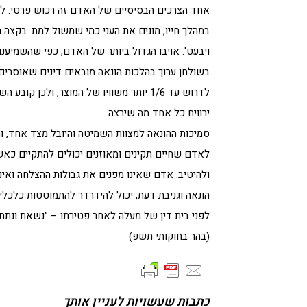
אחד הצרכים הבסיסיים של האדם זה רכוש פרטי. לא 
במהלך חייו, מונים את העני כמי שמשול למת. בקצה הש
ויבעט'. אויבו הגדול ביותר של האדם, כפי שהשמיענו
בשולחן ערוך בהלכות הונאה מובאים דינים שאוסרים
לדרוש עד 1/6 יותר משוויו של המוצר, ול
ירוויח כל אחד מה שירצה.
סמיכות ההונאה למצוות השמיטה והיובל מצד אחד, ו
לאדם שחיים תקינים ומאוזנים יכולים להתקיים כא
ולהיטיב. אדם שאינו מפנים את גבולות ההצלחה ואי
הונאה וגניבת דעת, יכול להידרדר להתמוטטות כלכלי
לפני בית דין של מעלה לאחר פטירתו – "נשאת ונתת 
(בהר בחוקותי תשפ)
כתבות שעשויות לעניין אותך