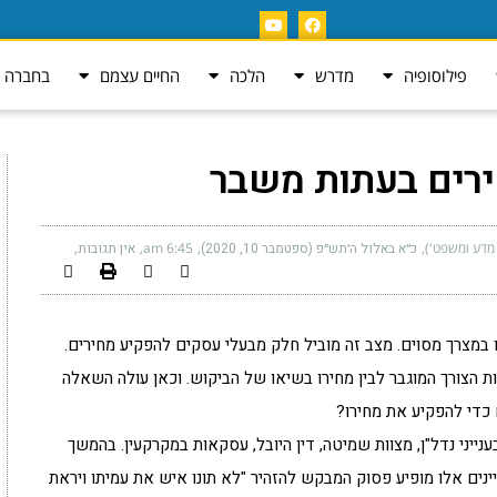
פילוסופיה
מדרש
הלכה
החיים עצמם
בחברה ה
ירים בעתות משבר
 מדע ומשפט')
כ״א באלול ה׳תש״פ (ספטמבר 10, 2020)
6:45 am
אין תגובות
ו במצרך מסוים. מצב זה מוביל חלק מבעלי עסקים להפקיע מחירים.
ת הצורך המוגבר לבין מחירו בשיאו של הביקוש. וכאן עולה השאלה
כדי להפקיע את מחירו?
ייני נדל"ן, מצוות שמיטה, דין היובל, עסקאות במקרקעין. בהמשך
ינים אלו מופיע פסוק המבקש להזהיר "לא תונו איש את עמיתו ויראת