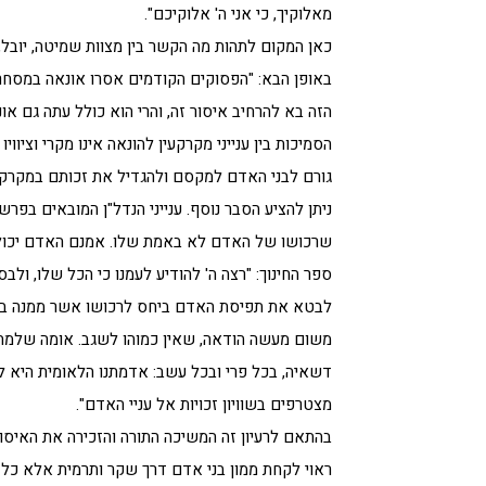
מאלוקיך, כי אני ה' אלוקיכם".
כאן המקום לתהות מה הקשר בין מצוות שמיטה, יובל,
באופן הבא: "הפסוקים הקודמים אסרו אונאה במסחר, 
הזה בא להרחיב איסור זה, והרי הוא כולל עתה גם או
הסמיכות בין ענייני מקרקעין להונאה אינו מקרי וציו
גורם לבני האדם למקסם ולהגדיל את זכותם במקרקע
ניתן להציע הסבר נוסף. ענייני הנדל"ן המובאים בפ
שרכושו של האדם לא באמת שלו. אמנם האדם יכול ל
ספר החינוך: "רצה ה' להודיע לעמנו כי הכל שלו, ול
לבטא את תפיסת האדם ביחס לרכושו אשר ממנה בוק
משום מעשה הודאה, שאין כמוהו לשגב. אומה שלמה מ
דשאיה, בכל פרי ובכל עשב: אדמתנו הלאומית היא לה'
מצטרפים בשוויון זכויות אל עניי האדם".
בהתאם לרעיון זה המשיכה התורה והזכירה את האיסור
ראוי לקחת ממון בני אדם דרך שקר ותרמית אלא כל א