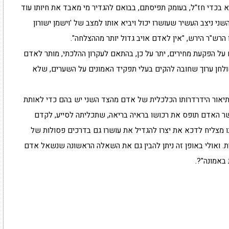
בכדי חז"ל, בעומק תפיסתם, בבואם להגדיר מי מאבד את חיותו עוד
ני ניצב העשיר שעושרו יכול ויביא אותו למצב של 'וישמן ישורון
 הרש"ר הירש, "אין לאדם אויב גדול יותר מההצלחה".
 על הפקעת מחירים, יתר על כן, בהתאם לעקרון ההלכתי, מותר לאדם
כן קובע השולחן ערוך שחובה להקים בעלי תפקיד האמונים על השערים, שלא
תיאור הידרדרותו הכלכלית של אדם מהצד השני יש בהם כדי לאותת
שר האדם תופס את רכושו בראיה בריאה, שתכליתה לסייע, לקדם
נו מצליח לדכא את יצרו להגדיל את עושרו גם בדרכים פסולות של
ת. ואולי באופן זה ניתן להבין גם את השאלה הראשונה שנשאל אדם
באמונה"?.