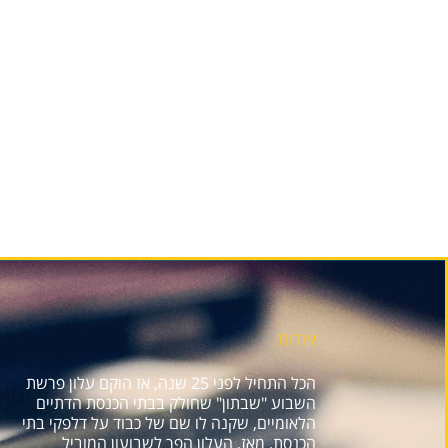
אודות
הכל התחיל לפני 25 שנה, אז הוקם עלון פרשת
השבוע "שבתון" שחולק בבתי הכנסת הדתיים
הלאומיים, שקנה לו שם של כבוד על דלפקי בתי
הכנסת. מאז, העלון הפך לשבועון המוביל