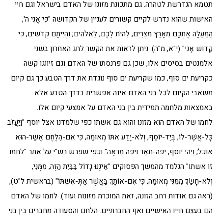
תטמא הנדרשת לטהרה. גם מתכונת מזונו של האדם בישראל וגם חיי
האישות שהוא נדרש לקיים קשורים לעניין של הקדושה "כִּי אֲנִי ה',
הַמַּעֲלֶה אֶתְכֶם מֵאֶרֶץ מִצְרַיִם, לִהְיֹת לָכֶם, לֵאלֹהִים; וִהְיִיתֶם קְדֹשִׁים, כִּי
קָדוֹשׁ אָנִי" (י"א, מ"ה). ניתן לראות את הקשר לחג האחרון בשני
אלמנטים בסיסים אלו, שכן גם פרנסתו של האדם וגם זיווגו קשה
כקריעת ים סוף, כמו שקריעת ים סוף נוגדת את דרך הטבע כך גם קיום
משאבי הקיום לכל בני האדם אינה אפשרית בדרך הטבע אלא
באמצאות מלחמה תמידית בין בני האדם על אמצעי קיום אלו.
לחמו של האדם הוא מזונו והוא גם אשתו כפי שלמדנו אצל יוסף "וַיַּעֲזֹב
כָּל-אֲשֶׁר-לוֹ, בְּיַד-יוֹסֵף, וְלֹא-יָדַע אִתּוֹ מְאוּמָה, כִּי אִם-הַלֶּחֶם אֲשֶׁר-הוּא
אוֹכֵל; וַיְהִי יוֹסֵף, יְפֵה-תֹאַר וִיפֵה מַרְאֶה" וכפי שפרש רש"י על אתר "לחמו
זו אשתו" הנלמד מהמשך הפסוקים "אֵינֶנּוּ גָדוֹל בַּבַּיִת הַזֶּה, מִמֶּנִּי,
וְלֹא-חָשַׂךְ מִמֶּנִּי מְאוּמָה, כִּי אִם-אוֹתָךְ בַּאֲשֶׁר אַתְּ-אִשְׁתּוֹ" (בראשית ל"ט),
(ראה גם אודות רחב הזונה, זאת המוכרת מזונות ועוד). לחמו של האדם
הם בעצם חייו האישיים ואף החברתיים. הלחם והסעודה מחברים בין בני