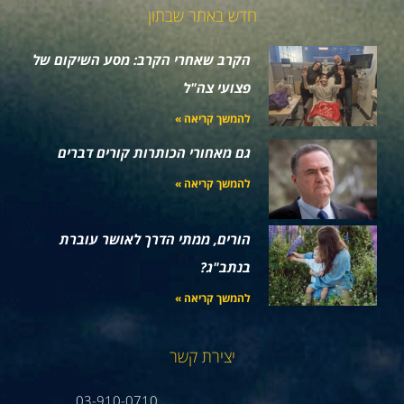
חדש באתר שבתון
הקרב שאחרי הקרב: מסע השיקום של
פצועי צה"ל
להמשך קריאה »
גם מאחורי הכותרות קורים דברים
להמשך קריאה »
הורים, ממתי הדרך לאושר עוברת
בנתב"ג?
להמשך קריאה »
יצירת קשר
03-910-0710