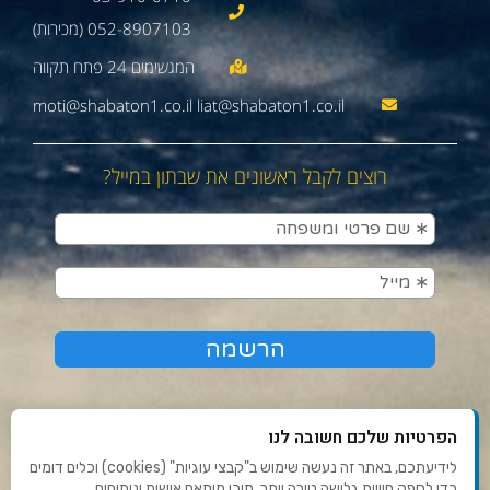
052-8907103 (מכירות)
moti@shabaton1.co.il liat@shabaton1.co.il
רוצים לקבל ראשונים את שבתון במייל?
הפרטיות שלכם חשובה לנו
לידיעתכם, באתר זה נעשה שימוש ב"קבצי עוגיות" (cookies) וכלים דומים
כדי לספק חוויית גלישה טובה יותר, תוכן מותאם אישית וניתוחים