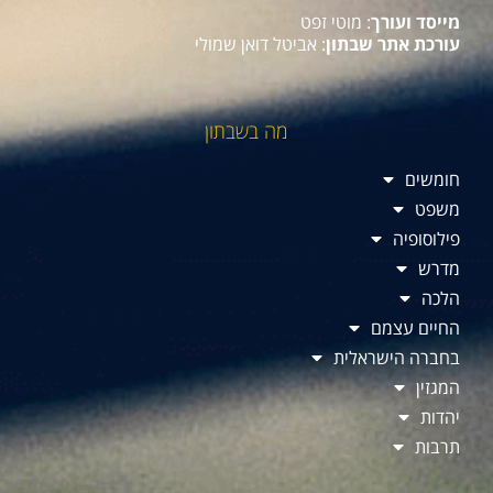
מייסד ועורך
: מוטי זפט
עורכת אתר שבתון
: אביטל דואן שמולי
מה בשבתון
חומשים
משפט
פילוסופיה
מדרש
הלכה
החיים עצמם
בחברה הישראלית
המגזין
יהדות
תרבות