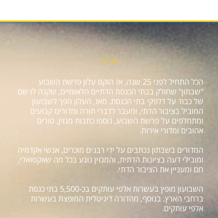
אודות
הכל התחיל לפני 25 שנה, אז הוקם עלון פרשת השבוע
"שבתון" שחולק בבתי הכנסת הדתיים הלאומיים, שקנה לו שם
של כבוד על דלפקי בתי הכנסת. מאז, העלון הפך לשבועון
המוביל בציבור הדתי, ומעבר לדברי תורה ומדורים קבועים
ומתחלפים על פרשת השבוע, נוספו כתבות מגזין, טורים
אהובים ומדורי אירוח.
המדורים בשבתון נכתבים על ידי רבנים מוכרים, אנשי אקדמיה
ומובילי דעה בציונות הדתית, והמגזין נוגע בכל מה שאקטואלי,
חם ומעניין את הציבור הדתי.
השבועון מופץ בעשרות אלפי עותקים בכ-5,500 בתי כנסת
ברחבי הארץ. בנוסף, מהדורה דיגיטלית המופצת בעשרות
אלפי עותקים.