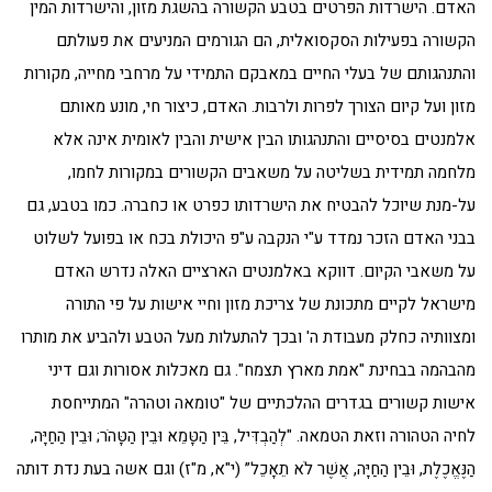
האדם. הישרדות הפרטים בטבע הקשורה בהשגת מזון, והישרדות המין
הקשורה בפעילות הסקסואלית, הם הגורמים המניעים את פעולתם
והתנהגותם של בעלי החיים במאבקם התמידי על מרחבי מחייה, מקורות
מזון ועל קיום הצורך לפרות ולרבות. האדם, כיצור חי, מונע מאותם
אלמנטים בסיסיים והתנהגותו הבין אישית והבין לאומית אינה אלא
מלחמה תמידית בשליטה על משאבים הקשורים במקורות לחמו,
על-מנת שיוכל להבטיח את הישרדותו כפרט או כחברה. כמו בטבע, גם
בבני האדם הזכר נמדד ע"י הנקבה ע"פ היכולת בכח או בפועל לשלוט
על משאבי הקיום. דווקא באלמנטים הארציים האלה נדרש האדם
מישראל לקיים מתכונת של צריכת מזון וחיי אישות על פי התורה
ומצוותיה כחלק מעבודת ה' ובכך להתעלות מעל הטבע ולהביע את מותרו
מהבהמה בבחינת "אמת מארץ תצמח". גם מאכלות אסורות וגם דיני
אישות קשורים בגדרים ההלכתיים של "טומאה וטהרה" המתייחסת
לחיה הטהורה וזאת הטמאה. "לְהַבְדִּיל, בֵּין הַטָּמֵא וּבֵין הַטָּהֹר; וּבֵין הַחַיָּה,
הַנֶּאֱכֶלֶת, וּבֵין הַחַיָּה, אֲשֶׁר לֹא תֵאָכֵל” (י"א, מ"ז) וגם אשה בעת נדת דותה