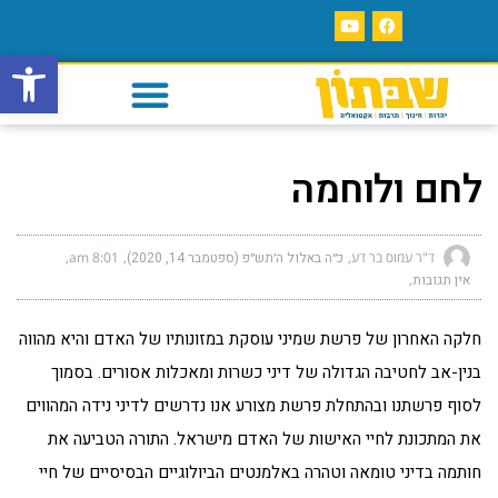
פתח סרגל
לחם ולוחמה
ד"ר עמוס בר דע
כ״ה באלול ה׳תש״פ (ספטמבר 14, 2020)
8:01 am
אין תגובות
חלקה האחרון של פרשת שמיני עוסקת במזונותיו של האדם והיא מהווה
בנין-אב לחטיבה הגדולה של דיני כשרות ומאכלות אסורים. בסמוך
לסוף פרשתנו ובהתחלת פרשת מצורע אנו נדרשים לדיני נידה המהווים
את המתכונת לחיי האישות של האדם מישראל. התורה הטביעה את
חותמה בדיני טומאה וטהרה באלמנטים הביולוגיים הבסיסיים של חיי