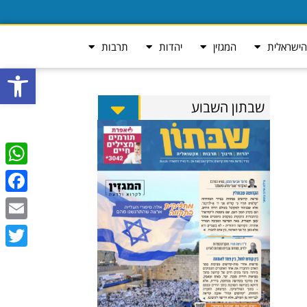
ישראלית
המגזין
יהדות
תרבות
פתח סרגל
שבתון השבוע
tsApp
ebook
Email
Twitter