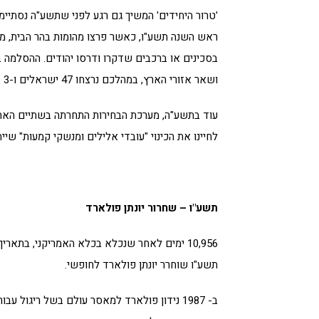
'טרור היחידים' המשיך גם רגע לפני שתשע"ה נסתיימ
ראש השנה תשע"ו, כאשר פרצו מהומות בהר הבית, מה
בסכינים או ברכבים שדקרו ודרסו יהודים. ההסלמה בט
ושאר אזורי הארץ, במהלכם נרצחו 47 ישראלים ו-3 אזרחים זרים.
עוד בתשע"ה, מערכת הבחירות התחרתה בשתיים האחרו
לחיינו את הכינוי "עובדי אלילים ומנשקי קמעות" שי
תשע"ו – שחרור יונתן פולארד
10,956 ימים לאחר שנכלא בכלא האמריקני, בתאריך
תשע"ו שוחרר יונתן פולארד לחופשי.
ב- 1987 נידון פולארד למאסר עולם בשל ריגול עבו