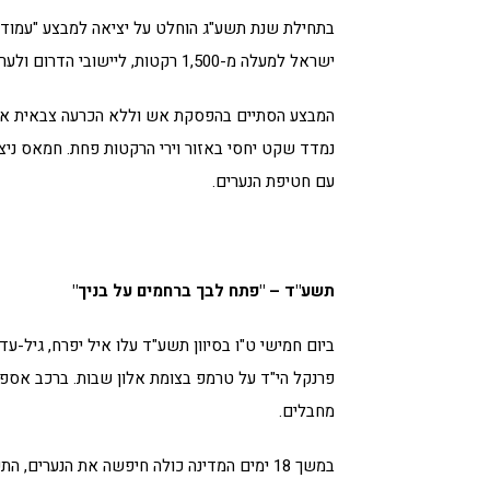
בתחילת שנת תשע"ג הוחלט על יציאה למבצע "עמוד ע
ישראל למעלה מ-1,500 רקטות, ליישובי הדרום ולערי המרכז.
המבצע הסתיים בהפסקת אש וללא הכרעה צבאית אך
נמדד שקט יחסי באזור וירי הרקטות פחת. חמאס ניצ
עם חטיפת הנערים.
תשע"ד – "פתח לבך ברחמים על בניך"
ביום חמישי ט"ו בסיוון תשע"ד עלו איל יפרח, גיל-עד
פרנקל הי"ד על טרמפ בצומת אלון שבות. ברכב אספו
מחבלים.
במשך 18 ימים המדינה כולה חיפשה את הנערים, 