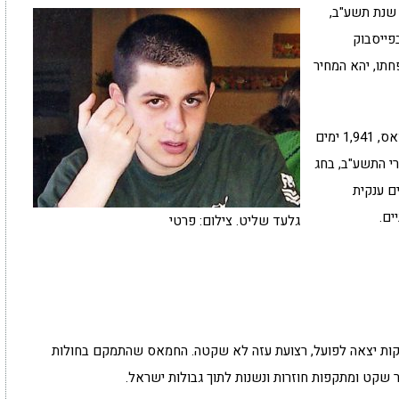
אס ביוני 2006 ובתחילת שנת תשע"ב,
פייסבוק
תו, יהא המחיר
חמש שנים וארבעה חודשים הוא היה שבוי בידי החמאס, 1,941 ימים
רי התשע"ב, בחג
ם ענקית
גלעד שליט. צילום: פרטי
ות יצאה לפועל, רצועת עזה לא שקטה. החמאס שהתמקם בחולות
 שקט ומתקפות חוזרות ונשנות לתוך גבולות ישראל.