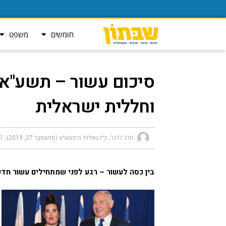
חומשים
משפט
וחללית ישראלית
מרב לרנר
כ״ז באלול ה׳תשע״ט (ספטמבר 27, 2019)
pm
בין כסה לעשור –
רגע לפני שמתחילים עשור חדש 