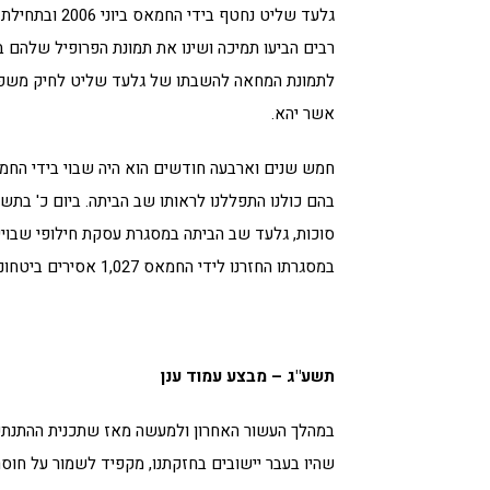
גלעד שליט נחטף בידי החמ
רבים הביעו תמיכה ושינו את תמונת הפרופיל שלהם ב
לתמונת המחאה להשבתו של גלעד שליט לחיק משפח
אשר יהא.
בהם כולנו התפללנו לראותו שב הביתה. ביום כ' בתש
סוכות, גלעד שב הביתה במסגרת עסקת חילופי שבויי
במסגרתו החזרנו לידי החמאס 1,027 אסירים ביטחוניים.
תשע"ג – מבצע עמוד ענן
במהלך העשור האחרון ולמעשה מאז שתכנית ההתנתק
שהיו בעבר יישובים בחזקתנו, מקפיד לשמור על חוסר