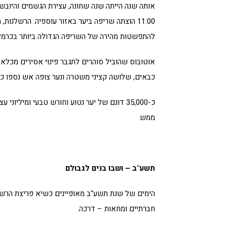
אותה שנה הייתה שנה שחונה, עצירת הגשמים והיובש 
11:00 הוצתה שריפה ביער באזור עוספיה. הרשלנות
להתפשטות מהירה של השריפה הגדולה ביותר בכרמל
כבאים, שלושה קציני משטרה ונער צופה אש נספו כש
כ-35,000 דונם של יער נטוע וחורש טבעי ומילי
ממש.
תשע"ב – ושבו בנים לגבולם
הימים של שנת תשע"ב מאופיינים כשיא פריצת הרשת
חברתיים ומחאות – דרכה.