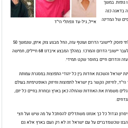
 גופות. במשך
ה בדאגה כנה
פים של המדינה
אייל, גיל-עד ונפתלי הי"ד
לאחר מציאת גופות הנערים וקבורתם ובעקבות ירי בלתי פוסק ליישובי הדרום ועוטף עזה, החל מבצע צוק איתן, שנמשך 50
ימים. במהלך המבצע נורו מרצועת עזה 4,594 רקטות לעבר יישובי הדרום והמרכז. במהלך המבצע איבדנו 68 חיילים, חמישה
 עזה והדרום חיים בחוסר שקט תמידי.
נת ישראל והשכנת אחדות בין כל יהודי התפוצות במסגרת עמותת
הי"ד, לחיזוק הקשר בין ישראל לתפוצות וחיזוק האופטימיות בעולם
בת גלים משמרת את האחדות שהחלה כאן בארץ ובוחרת בחיים כל יום,
נדחים.
חיסרון הגדול כל כך אנחנו משתדלים להסתכל על מה שיש ועל חצי
"הבנו שכשמדברים על עם ישראל זה לא רק העם בארץ אלא גם