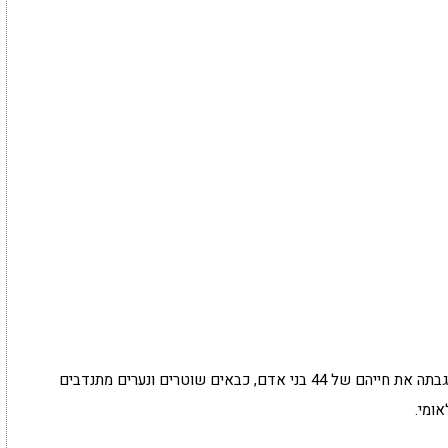
בחנוכה תשע"א התרחשה השריפה הגדולה בכרמל שגבתה את חייהם של 44 בני אדם, כבאים שוטרים ונערים מתנדבים
ומי.