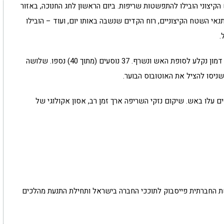
הקיצוני הובילו להתפשטות שריפות. ביום הראשון לחג החנוכה, באזור
, תנאי השטח הקיצוניים, רוח הקדים שנשבה באותו יום, ועוד – הובילו
.
אוטובוס שהוביל סוהרים לתגבר פינוי אסירים מכלא דמון נקלע לסופת האש ונשרף. 37 נוסעים (מתוך 40) נספו. שלושה
ניסו להציל את האוטובוס הבוער.
וני עצים עלו באש. שיקום נזקי השריפה ארך זמן רב, אסון אקולוגי של
 החברתית פייסבוק לתוככי החברה בישראל ותחילת התנעת מהלכים